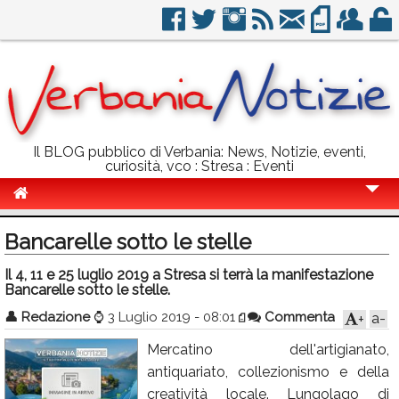
Il BLOG pubblico di Verbania: News, Notizie, eventi,
curiosità, vco : Stresa : Eventi
Cronaca
Bancarelle sotto le stelle
Politica
Il 4, 11 e 25 luglio 2019 a Stresa si terrà la manifestazione
Bancarelle sotto le stelle.
Sport
👤
Redazione
⌚
3 Luglio 2019 - 08:01
Commenta
a-
+
Eventi
Mercatino dell'artigianato,
Info Utili
antiquariato, collezionismo e della
Rubriche
creatività locale. Lungolago di