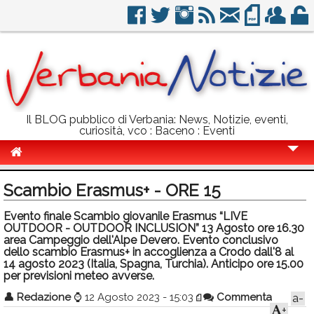
Il BLOG pubblico di Verbania: News, Notizie, eventi,
curiosità, vco : Baceno : Eventi
Cronaca
Scambio Erasmus+ - ORE 15
Politica
Evento finale Scambio giovanile Erasmus “LIVE
OUTDOOR - OUTDOOR INCLUSION” 13 Agosto ore 16.30
Sport
area Campeggio dell'Alpe Devero. Evento conclusivo
dello scambio Erasmus+ in accoglienza a Crodo dall'8 al
Eventi
14 agosto 2023 (Italia, Spagna, Turchia). Anticipo ore 15.00
per previsioni meteo avverse.
Info Utili
👤
Redazione
⌚
12 Agosto 2023 - 15:03
Commenta
a-
Rubriche
+