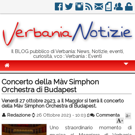
Il BLOG pubblico di Verbania: News, Notizie, eventi,
curiosità, vco : Verbania : Eventi
Cronaca
Concerto della Màv Simphon
Politica
Orchestra di Budapest
Sport
Venerdì 27 ottobre 2923, a Il Maggior si terrà il concerto
della Màv Simphon Orchestra di Budapest.
Eventi
👤
Redazione
⌚
26 Ottobre 2023 - 10:03
Commenta
a-
+
Info Utili
Uno straordinario momento di
Rubriche