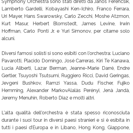
Symphony Orchestra sono stati diretti da Jànos Ferencsik,
Lamberto Gardelli, Kobayashi Ken-Ichiro, Franco Ferrara,
Uri Mayer, Hans Swarowsky, Carlo Zecchi, Moshe Atzmon,
Kurt Masur, Herbert Blomstedt, James Levine, Irwin
Hoffman, Carlo Ponti Jr. e Yuri Simonov, per citarne solo
alcuni.
Diversi famosi solisti si sono esibiti con l'orchestra: Luciano
Pavarotti, Placido Domingo, José Carreras, Kiri Te Kanawa,
Lucia Aliberti, Lazar Berman, Jeanne-Marie Darré, Endre
Gertler, Tsuyoshi Tsutsumi, Ruggiero Ricci, David Geringas,
Jevgeni Bushkov, Ramzi Yassa, Dudu Fischer, Fujiko
Hemming, Alexander MarkovAlalàs Perényi, Jenà Jandà,
Jeremy Menuhin, Roberto Diaz e molti altri.
L'alta qualità dell'orchestra è stata spesso riconosciuta
durante i suoi tour in diversi paesi stranieri e si è esibita in
tutti i paesi d’Europa e in Libano, Hong Kong, Giappone,