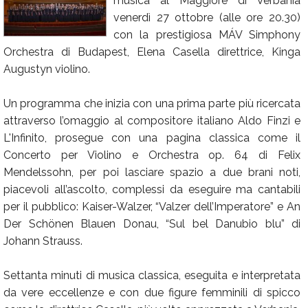
musica al Maggiore di Verbania
venerdì 27 ottobre (alle ore 20.30)
Calendario
con la prestigiosa MÁV Simphony
Annunci
Orchestra di Budapest, Elena Casella direttrice, Kinga
Augustyn violino.
Un programma che inizia con una prima parte più ricercata
attraverso l’omaggio al compositore italiano Aldo Finzi e
L'Infinito, prosegue con una pagina classica come il
Concerto per Violino e Orchestra op. 64 di Felix
Mendelssohn, per poi lasciare spazio a due brani noti,
piacevoli all’ascolto, complessi da eseguire ma cantabili
per il pubblico: Kaiser-Walzer, “Valzer dell’Imperatore” e An
Der Schönen Blauen Donau, “Sul bel Danubio blu” di
Johann Strauss.
Settanta minuti di musica classica, eseguita e interpretata
da vere eccellenze e con due figure femminili di spicco