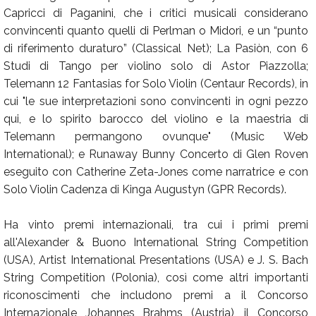
Capricci di Paganini, che i critici musicali considerano
convincenti quanto quelli di Perlman o Midori, e un “punto
di riferimento duraturo” (Classical Net); La Pasiòn, con 6
Studi di Tango per violino solo di Astor Piazzolla;
Telemann 12 Fantasias for Solo Violin (Centaur Records), in
cui "le sue interpretazioni sono convincenti in ogni pezzo
qui, e lo spirito barocco del violino e la maestria di
Telemann permangono ovunque" (Music Web
International); e Runaway Bunny Concerto di Glen Roven
eseguito con Catherine Zeta-Jones come narratrice e con
Solo Violin Cadenza di Kinga Augustyn (GPR Records).
Ha vinto premi internazionali, tra cui i primi premi
all'Alexander & Buono International String Competition
(USA), Artist International Presentations (USA) e J. S. Bach
String Competition (Polonia), così come altri importanti
riconoscimenti che includono premi a il Concorso
Internazionale Johannes Brahms (Austria), il Concorso