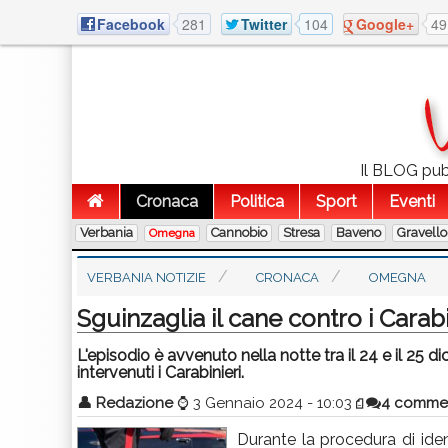
Facebook
281
Twitter
104
Google+
49
Il BLOG pubb
Cronaca
Politica
Sport
Eventi
Verbania
Cannobio
Stresa
Baveno
Gravello
Omegna
VERBANIA NOTIZIE
CRONACA
OMEGNA
Sguinzaglia il cane contro i Carabi
L'episodio è avvenuto nella notte tra il 24 e il 25
intervenuti i Carabinieri.
👤
Redazione
⌚
3 Gennaio 2024 - 10:03
4 comme
Durante la procedura di iden