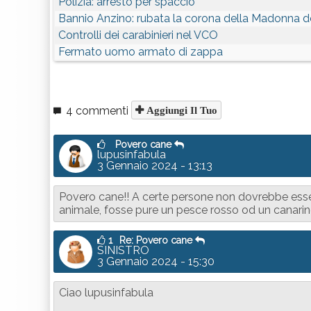
Polizia: arresto per spaccio
Bannio Anzino: rubata la corona della Madonna d
Controlli dei carabinieri nel VCO
Fermato uomo armato di zappa
4 commenti
Aggiungi Il Tuo
Povero cane
lupusinfabula
3 Gennaio 2024 - 13:13
Povero cane!! A certe persone non dovrebbe esser
animale, fosse pure un pesce rosso od un canarin
1
Re: Povero cane
SINISTRO
3 Gennaio 2024 - 15:30
Ciao lupusinfabula