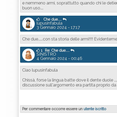
e nemmeno armi, soprattutto quando chi le detiene,
buon uso....
Che due.....
lupusinfabula
3 Gennaio 2024 - 17:17
Che due......con sta storia delle armi!!!! Evidentem
1
Re: Che due.....
SINISTRO
4 Gennaio 2024 - 00:46
Ciao lupusinfabula
Chissà, forse la lingua batte dove il dente duole ..
discussione sull'argomento era partita proprio da t
Per commentare occorre essere un
utente iscritto