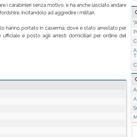
iare i carabinieri senza motivo, e ha anche lasciato andare
ordshire, incitandolo ad aggredire i militari.
"
e lo hanno portato in caserma, dove è stato arrestato per
P
ufficiale e posto agli arresti domiciliari per ordine del
C
A
T
C
A
A
S
M