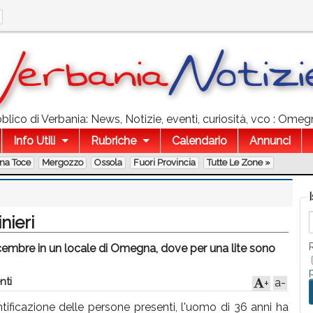
lico di Verbania: News, Notizie, eventi, curiosità, vco : Ome
Info Utili
Rubriche
Calendario
Annunci
na Toce
Mergozzo
Ossola
Fuori Provincia
Tutte Le Zone »
nieri
 dicembre in un locale di Omegna, dove per una lite sono
nti
a-
+
tificazione delle persone presenti, l'uomo di 36 anni ha