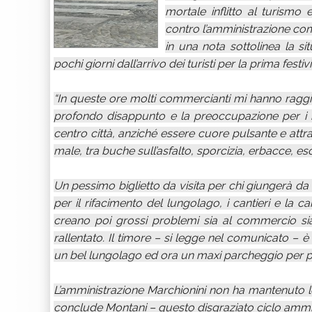
mortale inflitto al turismo 
contro l’amministrazione com
in una nota sottolinea la si
pochi giorni dall’arrivo dei turisti per la prima festiv
“In queste ore molti commercianti mi hanno raggi
profondo disappunto e la preoccupazione per i m
centro città, anziché essere cuore pulsante e attraz
male, tra buche sull’asfalto, sporcizia, erbacce, es
Un pessimo biglietto da visita per chi giungerà da n
per il rifacimento del lungolago, i cantieri e la 
creano poi grossi problemi sia al commercio si
rallentato. Il timore – si legge nel comunicato 
un bel lungolago ed ora un maxi parcheggio per pu
L’amministrazione Marchionini non ha mantenuto l
conclude Montani – questo disgraziato ciclo ammini