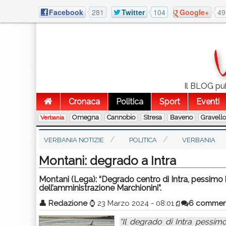
Facebook
281
Twitter
104
Google+
49
Il BLOG pubb
Cronaca
Politica
Sport
Eventi
Omegna
Cannobio
Stresa
Baveno
Gravell
Verbania
VERBANIA NOTIZIE
POLITICA
VERBANIA
Montani: degrado a Intra
Montani (Lega): “Degrado centro di Intra, pessimo bi
dell’amministrazione Marchionini”.
👤
Redazione
⌚
23 Marzo 2024 - 08:01
6 commen
“Il degrado di Intra pessimo