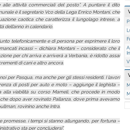
e alle attività commerciali del posto”. A puntare il dito
unale è il segretario Vco della Lega Enrico Montani, che
tuazione caotica che caratterizza il lungolago intrese, a
P
ità dell’anno in calendario.
L
F
unto telefonicamente e di persona per esprimere il loro
A
ancati incassi – dichiara Montani – considerato che il
I
ione per chi arriva e arriverà a Verbania, è ridotto assai
V
crementi di cani e altro ancora.
oi per Pasqua, ma anche per gli stessi residenti. I lavori
carenza di posti per auto e moto – aggiunge il leghista –
M
a alla viabilità su corso Mameli, che procede in modo
M
– è che dopo aver rovinato Pallanza, dove prima avevamo
llman, rovinino anche Intra.
e promesse, i tempi si stanno allungando, per fortuna –
strativo sta per concludersi”.