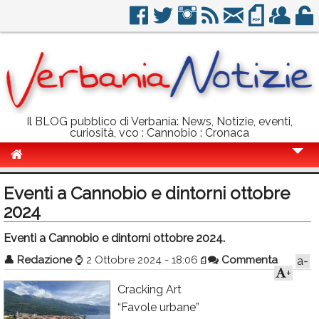
Il BLOG pubblico di Verbania: News, Notizie, eventi,
curiosità, vco : Cannobio : Cronaca
Cronaca
Eventi a Cannobio e dintorni ottobre
Politica
2024
Sport
Eventi a Cannobio e dintorni ottobre 2024.
👤
Eventi
Redazione
⌚
2 Ottobre 2024 - 18:06
Commenta
a-
+
Info Utili
Cracking Art
“Favole urbane”
Rubriche