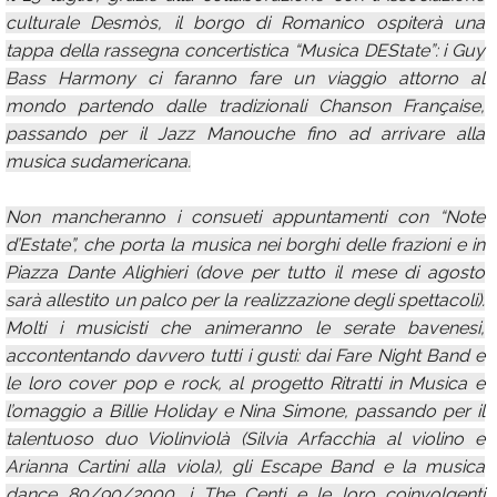
culturale Desmòs, il borgo di Romanico ospiterà una
tappa della rassegna concertistica “Musica DEState”: i Guy
Bass Harmony ci faranno fare un viaggio attorno al
mondo partendo dalle tradizionali Chanson Française,
passando per il Jazz Manouche fino ad arrivare alla
musica sudamericana.
Non mancheranno i consueti appuntamenti con “Note
d’Estate”, che porta la musica nei borghi delle frazioni e in
Piazza Dante Alighieri (dove per tutto il mese di agosto
sarà allestito un palco per la realizzazione degli spettacoli).
Molti i musicisti che animeranno le serate bavenesi,
accontentando davvero tutti i gusti: dai Fare Night Band e
le loro cover pop e rock, al progetto Ritratti in Musica e
l’omaggio a Billie Holiday e Nina Simone, passando per il
talentuoso duo Violinviolà (Silvia Arfacchia al violino e
Arianna Cartini alla viola), gli Escape Band e la musica
dance 80/90/2000, i The Centi e le loro coinvolgenti