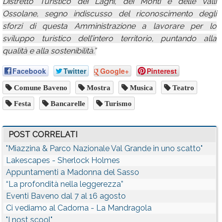
Distretto Turistico dei Laghi, dei Monti e delle Valli
Ossolane, segno indiscusso del riconoscimento degli
sforzi di questa Amministrazione a lavorare per lo
sviluppo turistico dell’intero territorio, puntando alla
qualità e alla sostenibilità.”
Facebook
Twitter
Google+
Pinterest
Comune Baveno
Mostra
Musica
Teatro
Festa
Bancarelle
Turismo
POST CORRELATI
"Miazzina & Parco Nazionale Val Grande in uno scatto"
Lakescapes - Sherlock Holmes
Appuntamenti a Madonna del Sasso
“La profondità nella leggerezza”
Eventi Baveno dal 7 al 16 agosto
Ci vediamo al Cadorna - La Mandragola
"I nost scool"