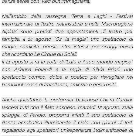
danza aerea con “Red dOt !mmaginaria.”
Nell’ambito della rassegna “Terra e Laghi - Festival
Internazionale di Teatro nell’Insubria e nella Macroregione
Alpina” sono previsti due appuntamenti di teatro per
famiglie: il 14 agosto “Oz, la magia”, uno spettacolo di
magia, comicità, poesia, ritmi intensi, personaggi onirici
che ricordano Le Cirque du Soleil.
Il 21 agosto sarà la volta di “Lulù e il suo mondo magico”
con Arianna Rolandi e la regia di Silvia Priori: uno
spettacolo comico, dolce e poetico per risvegliare nei
bambini il senso di fratellanza, amicizia e generosità.
Anche quest’anno la performer bavenese Chiara Cardini,
lascerà tutti con il fiato sospeso: martedì 12 agosto, sulla
spiaggia di Feriolo, proporrà infatti il suo spettacolo di
danza acrobatica illuminando il cielo con giochi di led,
regalando agli spettatori un'esperienza indimenticabile di