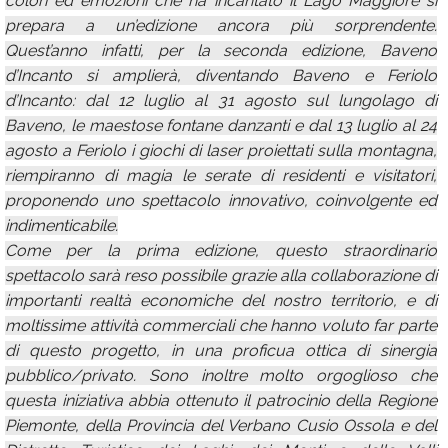
colori ed emozioni che ha incantato il Lago Maggiore si
prepara a un’edizione ancora più sorprendente.
Quest’anno infatti, per la seconda edizione, Baveno
d’Incanto si amplierà, diventando Baveno e Feriolo
d’Incanto: dal 12 luglio al 31 agosto sul lungolago di
Baveno, le maestose fontane danzanti e dal 13 luglio al 24
agosto a Feriolo i giochi di laser proiettati sulla montagna,
riempiranno di magia le serate di residenti e visitatori,
proponendo uno spettacolo innovativo, coinvolgente ed
indimenticabile.
Come per la prima edizione, questo straordinario
spettacolo sarà reso possibile grazie alla collaborazione di
importanti realtà economiche del nostro territorio, e di
moltissime attività commerciali che hanno voluto far parte
di questo progetto, in una proficua ottica di sinergia
pubblico/privato. Sono inoltre molto orgoglioso che
questa iniziativa abbia ottenuto il patrocinio della Regione
Piemonte, della Provincia del Verbano Cusio Ossola e del