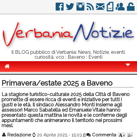
Il BLOG pubblico di Verbania: News, Notizie, eventi,
curiosità, vco : Baveno : Eventi
Cronaca
Primavera/estate 2025 a Baveno
Politica
La stagione turistico-culturale 2025 della Città di Baveno
promette di essere ricca di eventi e iniziative per tutti i
Sport
gusti e le età. Il sindaco Alessandro Monti insieme agli
assessori Marco Sabatella ed Emanuele Vitale hanno
Eventi
presentato questa mattina le novità e le conferme degli
appuntamenti che animeranno il territorio nei prossimi
Info Utili
mesi.
Rubriche
👤
Redazione
⌚
20 Aprile 2025 - 15:03
Commenta
a-
+