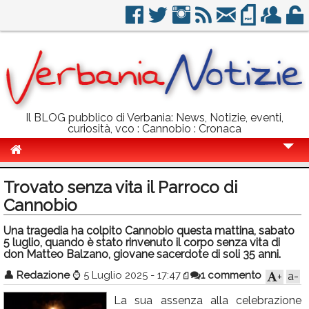
Il BLOG pubblico di Verbania: News, Notizie, eventi,
curiosità, vco : Cannobio : Cronaca
Cronaca
Trovato senza vita il Parroco di
Politica
Cannobio
Sport
Una tragedia ha colpito Cannobio questa mattina, sabato
5 luglio, quando è stato rinvenuto il corpo senza vita di
Eventi
don Matteo Balzano, giovane sacerdote di soli 35 anni.
👤
Redazione
⌚
5 Luglio 2025 - 17:47
1 commento
a-
+
Info Utili
La sua assenza alla celebrazione
Rubriche