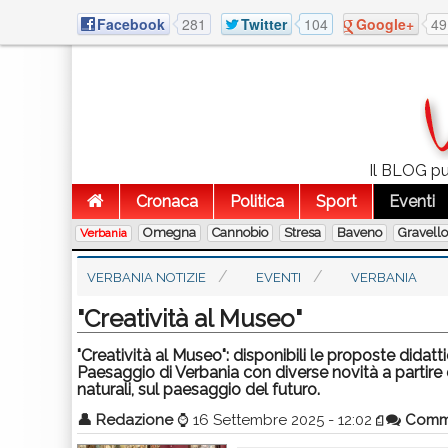
Facebook
281
Twitter
104
Google+
49
Il BLOG pub
Cronaca
Politica
Sport
Eventi
Omegna
Cannobio
Stresa
Baveno
Gravell
Verbania
VERBANIA NOTIZIE
EVENTI
VERBANIA
"Creatività al Museo"
"Creatività al Museo": disponibili le proposte dida
Paesaggio di Verbania con diverse novità a partire d
naturali, sul paesaggio del futuro.
👤
Redazione
⌚
16 Settembre 2025 - 12:02
Comm