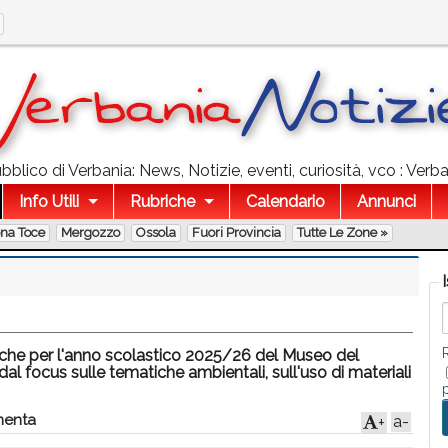
blico di Verbania: News, Notizie, eventi, curiosità, vco : Verba
Info Utili
Rubriche
Calendario
Annunci
ona Toce
Mergozzo
Ossola
Fuori Provincia
Tutte Le Zone »
ttiche per l'anno scolastico 2025/26 del Museo del
al focus sulle tematiche ambientali, sull'uso di materiali
enta
a-
+