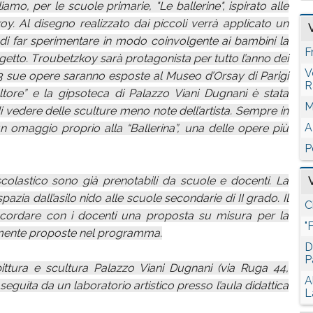
iamo, per le scuole primarie, "Le ballerine", ispirato alle
y. Al disegno realizzato dai piccoli verrà applicato un
vo di far sperimentare in modo coinvolgente ai bambini la
F
etto. Troubetzkoy sarà protagonista per tutto l’anno dei
V
3 sue opere saranno esposte al Museo d’Orsay di Parigi
R
tore” e la gipsoteca di Palazzo Viani Dugnani è stata
M
i vedere delle sculture meno note dell’artista. Sempre in
A
 omaggio proprio alla “Ballerina”, una delle opere più
P
 scolastico sono già prenotabili da scuole e docenti. La
azia dall’asilo nido alle scuole secondarie di II grado. Il
C
cordare con i docenti una proposta su misura per la
"
almente proposte nel programma.
D
P
pittura e scultura Palazzo Viani Dugnani (via Ruga 44,
A
 seguita da un laboratorio artistico presso l’aula didattica
L