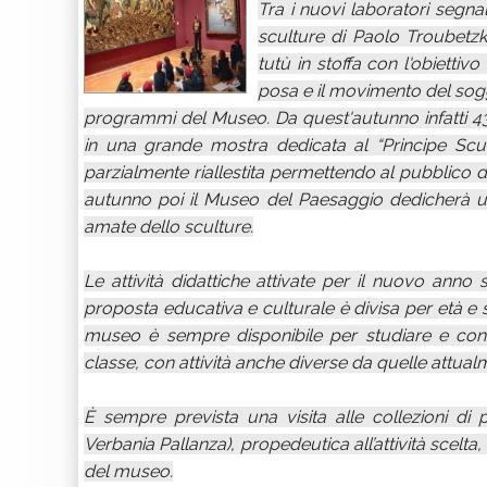
Tra i nuovi laboratori segnal
sculture di Paolo Troubetzko
tutù in stoffa con l'obietti
posa e il movimento del sogg
programmi del Museo. Da quest'autunno infatti 4
in una grande mostra dedicata al “Principe Scul
parzialmente riallestita permettendo al pubblico d
autunno poi il Museo del Paesaggio dedicherà un
amate dello sculture.
Le attività didattiche attivate per il nuovo anno
proposta educativa e culturale è divisa per età e sp
museo è sempre disponibile per studiare e con
classe, con attività anche diverse da quelle attu
È sempre prevista una visita alle collezioni di 
Verbania Pallanza), propedeutica all’attività scelta,
del museo.