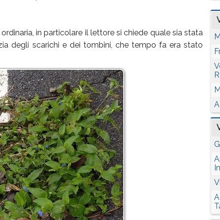
dinaria, in particolare il lettore si chiede quale sia stata
M
zia degli scarichi e dei tombini, che tempo fa era stato
F
V
R
M
A
G
A
I
V
A
T