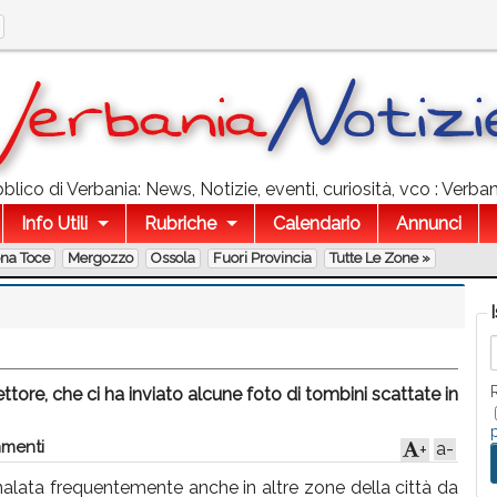
lico di Verbania: News, Notizie, eventi, curiosità, vco : Verba
Info Utili
Rubriche
Calendario
Annunci
ona Toce
Mergozzo
Ossola
Fuori Provincia
Tutte Le Zone »
ore, che ci ha inviato alcune foto di tombini scattate in
menti
a-
+
alata frequentemente anche in altre zone della città da