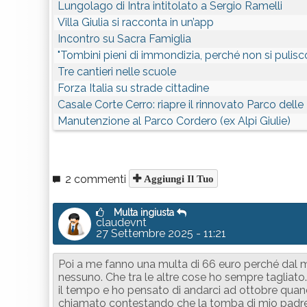
Lungolago di Intra intitolato a Sergio Ramelli
Villa Giulia si racconta in un’app
Incontro su Sacra Famiglia
"Tombini pieni di immondizia, perché non si pulis
Tre cantieri nelle scuole
Forza Italia su strade cittadine
Casale Corte Cerro: riapre il rinnovato Parco del
Manutenzione al Parco Cordero (ex Alpi Giulie)
2 commenti
Aggiungi Il Tuo
Multa ingiusta
claudevnt
27 Settembre 2025 - 11:21
Poi a me fanno una multa di 66 euro perché dal m
nessuno. Che tra le altre cose ho sempre taglia
il tempo e ho pensato di andarci ad ottobre quand
chiamato contestando che la tomba di mio padre