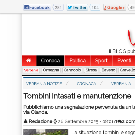
Facebook
281
Twitter
104
Google+
49
Il BLOG pubb
Cronaca
Politica
Sport
Eventi
Omegna
Cannobio
Stresa
Baveno
Gravell
Verbania
VERBANIA NOTIZIE
CRONACA
VERBANIA
Tombini intasati e manutenzione
Pubblichiamo una segnalazione pervenuta da un lett
via Olanda.
👤
Redazione
⌚
26 Settembre 2025 - 08:01
2 com
La situazione tombini è segn