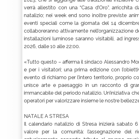
verrà allestito con una “Casa d’Oro”, arricchita 
natalizio; nei week end sono inoltre previste anim
eventi speciali come la giornata del 14 dicembre
collaboreranno attivamente nell’organizzazione deg
installazioni luminose saranno visitabili, ad ingre
2026, dalle 10 alle 22:00.
«Tutto questo – afferma il sindaco Alessandro Mon
e per i visitatori; una prima edizione con l’obiet
evento di richiamo per l’intero territorio, propri
unisce arte e paesaggio in un racconto di gr
immancabile del periodo natalizio. Un’iniziativa c
operatori per valorizzare insieme le nostre bellezz
NATALE A STRESA
Il calendario natalizio di Stresa inizierà sabat
valore per la comunità: l’assegnazione del r