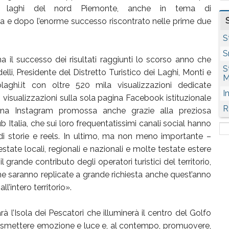
 sui laghi del nord Piemonte, anche in tema di
ca e dopo l’enorme successo riscontrato nelle prime due
S
S
il successo dei risultati raggiunti lo scorso anno che
S
lli, Presidente del Distretto Turistico dei Laghi, Monti e
M
ttolaghi.it con oltre 520 mila visualizzazioni dedicate
I
i visualizzazioni sulla sola pagina Facebook istituzionale
R
ina Instagram promossa anche grazie alla preziosa
Italia, che sui loro frequentatissimi canali social hanno
 di storie e reels. In ultimo, ma non meno importante –
estate locali, regionali e nazionali e molte testate estere
grande contributo degli operatori turistici del territorio,
che saranno replicate a grande richiesta anche quest’anno
l’intero territorio».
rà l’Isola dei Pescatori che illuminerà il centro del Golfo
rasmettere emozione e luce e, al contempo, promuovere,