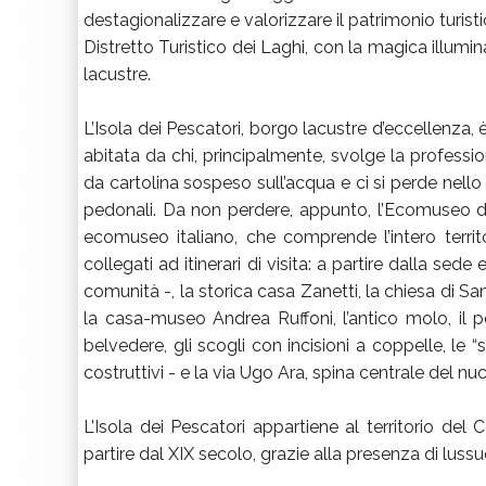
destagionalizzare e valorizzare il patrimonio turistic
Distretto Turistico dei Laghi, con la magica illuminaz
lacustre.
L’Isola dei Pescatori, borgo lacustre d’eccellenza,
abitata da chi, principalmente, svolge la professi
da cartolina sospeso sull’acqua e ci si perde nello
pedonali. Da non perdere, appunto, l’Ecomuseo dell
ecomuseo italiano, che comprende l’intero territori
collegati ad itinerari di visita: a partire dalla s
comunità -, la storica casa Zanetti, la chiesa di San
la casa-museo Andrea Ruffoni, l’antico molo, il por
belvedere, gli scogli con incisioni a coppelle, le “s
costruttivi - e la via Ugo Ara, spina centrale del nu
L’Isola dei Pescatori appartiene al territorio del 
partire dal XIX secolo, grazie alla presenza di lussuo