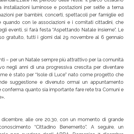
da installazioni luminose e postazioni per selfie a tema
azioni per bambini, concerti, spettacoli per famiglie ed
 quando con le associazioni e i comitati cittadini, che
li eventi, si farà festa “Aspettando Natale insieme”. Le
sso gratuito, tutti i giorni dal 29 novembre al 6 gennaio
ti – per un Natale sempre più attrattivo per la comunità
tivo negli anni di una progressiva crescita per diventare
o come è stato per “Isole di Luce” nato come progetto che
ande suggestione e divenuto ormai un appuntamento
he conferma quanto sia importante fare rete tra Comuni e
e».
o 6 dicembre, alle ore 20.30, con un momento di grande
iconoscimento “Cittadino Benemerito”. A seguire, un