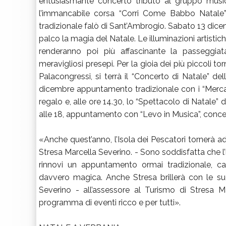
entusiasmante concerto tributo al gruppo mus
l’immancabile corsa “Corri Come Babbo Natale” n
tradizionale falò di Sant’Ambrogio. Sabato 13 dicemb
palco la magia del Natale. Le illuminazioni artistich
renderanno poi più affascinante la passeggiata 
meravigliosi presepi. Per la gioia dei più piccoli to
Palacongressi, si terrà il “Concerto di Natale” 
dicembre appuntamento tradizionale con i “Mercat
regalo e, alle ore 14.30, lo “Spettacolo di Natale” 
alle 18, appuntamento con “Levo in Musica”, concer
«Anche quest’anno, l’Isola dei Pescatori tornerà ad 
Stresa Marcella Severino. - Sono soddisfatta che l’i
rinnovi un appuntamento ormai tradizionale, cap
davvero magica. Anche Stresa brillerà con le su
Severino - all’assessore al Turismo di Stresa 
programma di eventi ricco e per tutti».