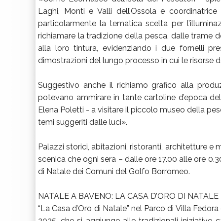
Laghi, Monti e Valli dell’Ossola e coordinatric
particolarmente la tematica scelta per l’illumina
richiamare la tradizione della pesca, dalle trame de
alla loro tintura, evidenziando i due fornelli pr
dimostrazioni del lungo processo in cui le risorse 
Suggestivo anche il richiamo grafico alla produzi
potevano ammirare in tante cartoline d’epoca dell
Elena Poletti - a visitare il piccolo museo della pe
temi suggeriti dalle luci».
Palazzi storici, abitazioni, ristoranti, architetture
scenica che ogni sera – dalle ore 17.00 alle ore 0.30
di Natale dei Comuni del Golfo Borromeo.
NATALE A BAVENO: LA CASA D’ORO DI NATALE
“La Casa d’Oro di Natale” nel Parco di Villa Fedor
2025, che si aggiunge alle tradizionali iniziative 