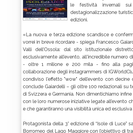
le festività invernali
destagionalizzazione turisti
edizioni.
«La nuova e terza edizione scandisce e conferma 
vorrei in breve ricordare - spiega Francesco Gaiarde
Valli dell’Ossola: dal sito istituzionale distre
esclusivamente all’evento, all'incredibile numero d
- oltre 1 milione e 200 mila - fino alla pag
collaborazione degli instagrammers di IGWorldClub 
condiviso l'effetto "wow" dell’evento con decine
conclude Gaiardelli – gli oltre 100 redazionali su t
di Svizzera e Germania. Non dimentichiamo infine il 
con le loro numerose iniziative legate all’evento 
e che garantiranno una visibilità unica ed esclusiva al
Protagonista della 3° edizione di “Isole di Luce” sa
Borromeo del Lago Maggiore con l’obiettivo di t