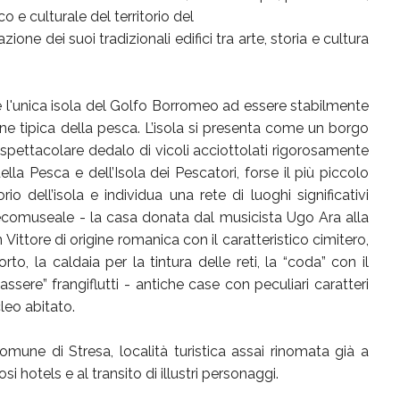
o e culturale del territorio del
ione dei suoi tradizionali edifici tra arte, storia e cultura
 è l'unica isola del Golfo Borromeo ad essere stabilmente
one tipica della pesca. L’isola si presenta come un borgo
 spettacolare dedalo di vicoli acciottolati rigorosamente
a Pesca e dell’Isola dei Pescatori, forse il più piccolo
o dell’isola e individua una rete di luoghi significativi
ede ecomuseale - la casa donata dal musicista Ugo Ara alla
 Vittore di origine romanica con il caratteristico cimitero,
to, la caldaia per la tintura delle reti, la “coda” con il
assere” frangiflutti - antiche case con peculiari caratteri
cleo abitato.
Comune di Stresa, località turistica assai rinomata già a
si hotels e al transito di illustri personaggi.