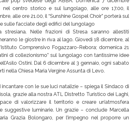
icale pop svedese degli ABBA. Domenica 7 dicembre
el centro storico e sul lungolago, alle ore 17.00, il
re, alle ore 21.00, il “Sunshine Gospel Choir” porterà sul
e sulle facciate degli edifici del lungolago
stresiana. Nelle frazioni di Stresa saranno allestiti
rneranno le giostre in riva al lago. Giovedì 18 dicembre, al
dell’Istituto Comprensivo Fogazzaro-Rebora; domenica 21
ini di collezionismo” sul lungolago con tantissime idee
dell’Asilo Ostini. Dal 6 dicembre al 3 gennaio, ogni sabato
ti nella Chiesa Maria Vergine Assunta di Levo.
incantare con le sue luci natalizie – spiega il Sindaco di
sola, grazie alla nostra ATL Distretto Turistico dei Laghi,
ace di valorizzare il territorio e creare un’atmosfera
e suggestive luminarie. Un grazie – conclude Marcella
Maria Grazia Bolongaro, per l’impegno nel proporre un