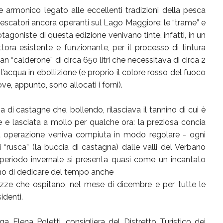
e armonico legato alle eccellenti tradizioni della pesca
pescatori ancora operanti sul Lago Maggiore: le “trame” e
tagoniste di questa edizione venivano tinte, infatti, in un
tora esistente e funzionante, per il processo di tintura
n “calderone” di circa 650 litri che necessitava di circa 2
l’acqua in ebollizione (e proprio il colore rosso del fuoco
e, appunto, sono allocati i forni).
a di castagne che, bollendo, rilasciava il tannino di cui è
 e lasciata a mollo per qualche ora: la preziosa concia
sta operazione veniva compiuta in modo regolare - ogni
 “rusca” (la buccia di castagna) dalle valli del Verbano
 periodo invernale si presenta quasi come un incantato
amo di dedicare del tempo anche
 viuzze che ospitano, nel mese di dicembre e per tutte le
sidenti.
 Elena Poletti, consigliera del Distretto Turistico dei