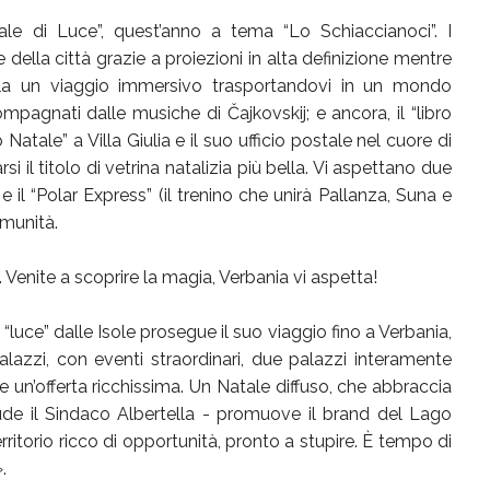
ale di Luce”, quest’anno a tema “Lo Schiaccianoci”. I
della città grazie a proiezioni in alta definizione mentre
ala un viaggio immersivo trasportandovi in un mondo
ompagnati dalle musiche di Čajkovskij; e ancora, il “libro
o Natale” a Villa Giulia e il suo ufficio postale nel cuore di
si il titolo di vetrina natalizia più bella. Vi aspettano due
e il “Polar Express” (il trenino che unirà Pallanza, Suna e
comunità.
. Venite a scoprire la magia, Verbania vi aspetta!
luce” dalle Isole prosegue il suo viaggio fino a Verbania,
alazzi, con eventi straordinari, due palazzi interamente
 un’offerta ricchissima. Un Natale diffuso, che abbraccia
lude il Sindaco Albertella - promuove il brand del Lago
rritorio ricco di opportunità, pronto a stupire. È tempo di
.