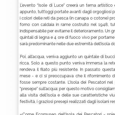
L’evento “Isole di Luce” creerà un tema artistico 
appunto, tutt’oggi portate avanti dagli orgogliosi 
i colori delle reti da pesca (in canapa o cotone) pro
forno con caldaia in rame costruito nel 1948, tut
indispensabile per evitarne il deterioramento. Un gra
quintali di legna e 4 ore di fuoco vivo per portarne 
sarà predominante nelle due estremità dell’isola dov
Poi, all’acqua, veniva aggiunto un quintale di bucci
ricca. Solo a questo punto veniva immersa la rete
rendeva il filato più resistente. In passato que
mese - e ci si preoccupava che il rifornimento di
fosse sempre costante. L’Isola dei Pescatori nel
“presepe” sull’acqua: per questo motivo consigli
alla visita dell'isola e delle sue caratteristiche
festività, i graziosi presepi realizzati dagli isolani re
«Come Ecomuseo dell’Isola dei Pescatori - spiega