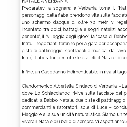
NATALE A VERBANIA
Preparatevi a sognare: a Verbania torna il “Nat
personaggi della fiaba prendono vita sulle facciate 
uno schermo d’acqua di oltre 30 metri vi reg
incantato tra dolci, battaglie e sogni natalizi acc
parlante”, il “villaggio degli igloo”, la “casa di Babb
Intra. I negozianti faranno poi a gara per accaparrar
piste di pattinaggio, spettacoli e musical dal vivo 
Intra). Laboratori per tutte le età, elfi, il Natale di 
Infine, un Capodanno indimenticabile in riva al lago
Giandomenico Albertella, Sindaco di Verbania: «La “
dove Lo Schiaccianoci rivive sulle facciate dei p
dedicati a Babbo Natale, due piste di pattinaggio e
commercianti e ristoratori. Isole di Luce – conc
Maggiore e la sua unicità naturalistica. Siamo un te
vivere il Natale più bello di sempre. Vi aspettiamo!»