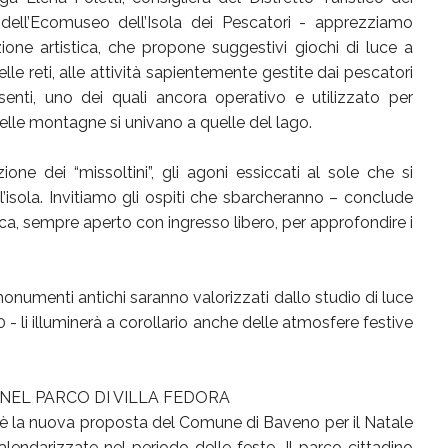
e dell’Ecomuseo dell’Isola dei Pescatori - apprezziamo
zione artistica, che propone suggestivi giochi di luce a
lle reti, alle attività sapientemente gestite dai pescatori
esenti, uno dei quali ancora operativo e utilizzato per
delle montagne si univano a quelle del lago.
one dei “missoltini”, gli agoni essiccati al sole che si
’isola. Invitiamo gli ospiti che sbarcheranno – conclude
sca, sempre aperto con ingresso libero, per approfondire i
 e monumenti antichi saranno valorizzati dallo studio di luce
 - li illuminerà a corollario anche delle atmosfere festive
 NEL PARCO DI VILLA FEDORA
a è la nuova proposta del Comune di Baveno per il Natale
calendarizzate nel periodo delle feste. Il parco cittadino