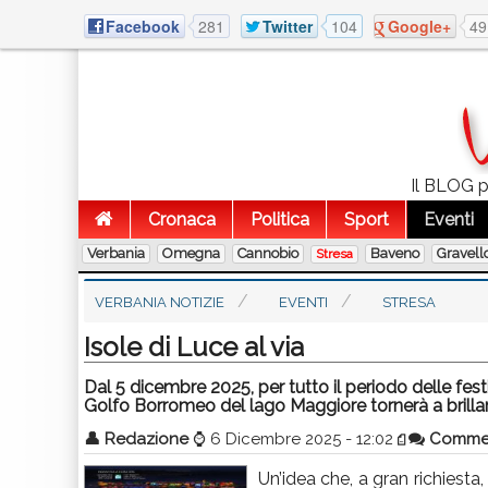
Facebook
281
Twitter
104
Google+
49
Il BLOG pu
Cronaca
Politica
Sport
Eventi
Verbania
Omegna
Cannobio
Baveno
Gravell
Stresa
VERBANIA NOTIZIE
EVENTI
STRESA
Isole di Luce al via
Dal 5 dicembre 2025, per tutto il periodo delle festi
Golfo Borromeo del lago Maggiore tornerà a brillare pe
👤
Redazione
⌚
6 Dicembre 2025 - 12:02
Comme
Un’idea che, a gran richiesta