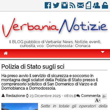
Il BLOG pubblico di Verbania: News, Notizie, eventi,
curiosità, vco : Domodossola : Cronaca
Cronaca
Polizia di Stato sugli sci
Politica
Ha preso avvio il servizio di sicurezza e soccorso in
montagna degli sciatori della Polizia di Stato presso il
Sport
comprensorio sciistico di San Domenico di Varzo e di
Domobianca a Domodossola.
Eventi
👤
Redazione
⌚
23 Dicembre 2025 - 08:01
Commenta
a-
Info Utili
+
Sette in totale gli operatori della
Rubriche