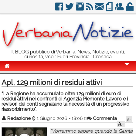
Il BLOG pubblico di Verbania: News, Notizie, eventi,
curiosità, vco : Fuori Provincia : Cronaca
Cronaca
Apl, 129 milioni di residui attivi
Politica
“La Regione ha accumulato oltre 129 milioni di euro di
residui attivi nei confronti di Agenzia Piemonte Lavoro e i
Sport
revisori dei conti segnalano la necessità di un progressivo
riassorbimento".
Eventi
👤
Redazione
⌚
1 Giugno 2026 - 18:06
Commenta
a-
Info Utili
+
"Vorremmo sapere quando la Giunta
Rubriche