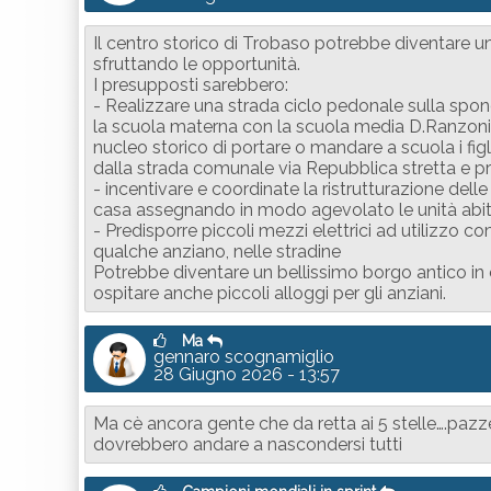
Il centro storico di Trobaso potrebbe diventare un
sfruttando le opportunità.
I presupposti sarebbero:
- Realizzare una strada ciclo pedonale sulla spo
la scuola materna con la scuola media D.Ranzoni 
nucleo storico di portare o mandare a scuola i figl
dalla strada comunale via Repubblica stretta e pr
- incentivare e coordinate la ristrutturazione delle
casa assegnando in modo agevolato le unità abita
- Predisporre piccoli mezzi elettrici ad utilizzo c
qualche anziano, nelle stradine
Potrebbe diventare un bellissimo borgo antico in cu
ospitare anche piccoli alloggi per gli anziani.
Ma
gennaro scognamiglio
28 Giugno 2026 - 13:57
Ma cè ancora gente che da retta ai 5 stelle….paz
dovrebbero andare a nascondersi tutti