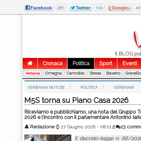
Facebook
281
Twitter
104
Google+
49
Il BLOG pubb
Cronaca
Politica
Sport
Eventi
Omegna
Cannobio
Stresa
Baveno
Gravell
Verbania
VERBANIA NOTIZIE
POLITICA
VERBANIA
M5S torna su Piano Casa 2026
Riceviamo e pubblichiamo, una nota del Gruppo Ter
2026 e l'incontro con il parlamentare Antonino Iaria
👤
Redazione
⌚
27 Giugno 2026 - 08:01
23 comm
Il decreto-legge n. 66/202