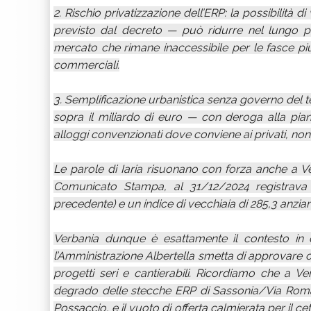
2. Rischio privatizzazione dell’ERP: la possibilità d
previsto dal decreto — può ridurre nel lungo pe
mercato che rimane inaccessibile per le fasce più
commerciali.
3. Semplificazione urbanistica senza governo del terr
sopra il miliardo di euro — con deroga alla piani
alloggi convenzionati dove conviene ai privati, non d
Le parole di Iaria risuonano con forza anche a V
Comunicato Stampa, al 31/12/2024 registrava 3
precedente) e un indice di vecchiaia di 285,3 anzian
Verbania dunque è esattamente il contesto in c
l’Amministrazione Albertella smetta di approvare ord
progetti seri e cantierabili. Ricordiamo che a V
degrado delle stecche ERP di Sassonia/Via Roma,
Possaccio, e il vuoto di offerta calmierata per il 