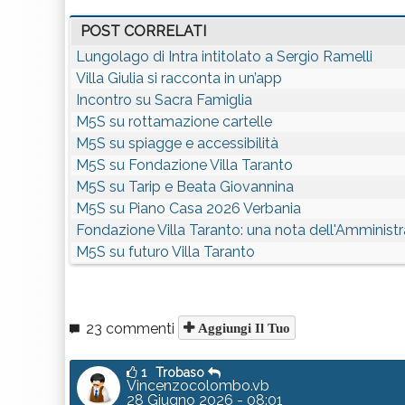
POST CORRELATI
Lungolago di Intra intitolato a Sergio Ramelli
Villa Giulia si racconta in un’app
Incontro su Sacra Famiglia
M5S su rottamazione cartelle
M5S su spiagge e accessibilità
M5S su Fondazione Villa Taranto
M5S su Tarip e Beata Giovannina
M5S su Piano Casa 2026 Verbania
Fondazione Villa Taranto: una nota dell'Amminist
M5S su futuro Villa Taranto
23 commenti
Aggiungi Il Tuo
1
Trobaso
Vincenzocolombo.vb
28 Giugno 2026 - 08:01