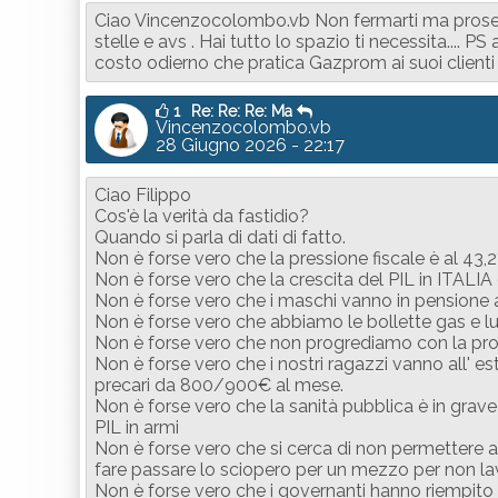
Ciao Vincenzocolombo.vb Non fermarti ma prosegui
stelle e avs . Hai tutto lo spazio ti necessita.... P
costo odierno che pratica Gazprom ai suoi clienti 
1
Re: Re: Re: Ma
Vincenzocolombo.vb
28 Giugno 2026 - 22:17
Ciao Filippo
Cos'è la verità da fastidio?
Quando si parla di dati di fatto.
Non è forse vero che la pressione fiscale è al 43,
Non è forse vero che la crescita del PIL in ITALIA
Non è forse vero che i maschi vanno in pensione 
Non è forse vero che abbiamo le bollette gas e lu
Non è forse vero che non progrediamo con la pro
Non è forse vero che i nostri ragazzi vanno all' es
precari da 800/900€ al mese.
Non è forse vero che la sanità pubblica è in grave
PIL in armi
Non è forse vero che si cerca di non permettere 
fare passare lo sciopero per un mezzo per non la
Non è forse vero che i governanti hanno riempito le