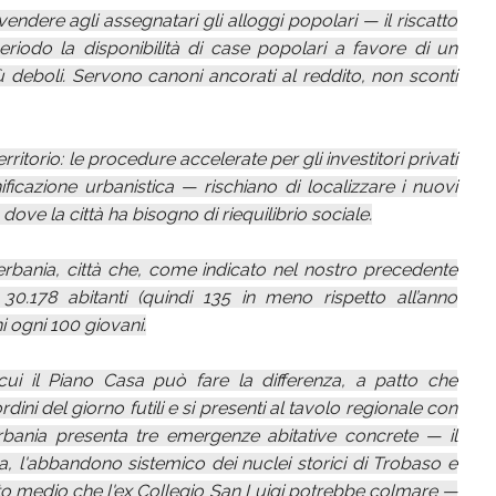
i vendere agli assegnatari gli alloggi popolari — il riscatto
riodo la disponibilità di case popolari a favore di un
 deboli. Servono canoni ancorati al reddito, non sconti
itorio: le procedure accelerate per gli investitori privati
ficazione urbanistica — rischiano di localizzare i nuovi
ove la città ha bisogno di riequilibrio sociale.
erbania, città che, come indicato nel nostro precedente
0.178 abitanti (quindi 135 in meno rispetto all’anno
i ogni 100 giovani.
ui il Piano Casa può fare la differenza, a patto che
ini del giorno futili e si presenti al tavolo regionale con
erbania presenta tre emergenze abitative concrete — il
 l'abbandono sistemico dei nuclei storici di Trobaso e
ceto medio che l'ex Collegio San Luigi potrebbe colmare —