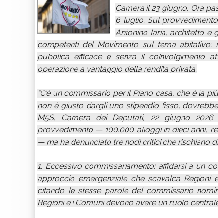
Camera il 23 giugno. Ora pas
6 luglio. Sul provvedimento,
Antonino Iaria, architetto e 
competenti del Movimento sul tema abitativo: i
pubblica efficace e senza il coinvolgimento att
operazione a vantaggio della rendita privata.
“C’è un commissario per il Piano casa, che è la p
non è giusto dargli uno stipendio fisso, dovrebbe
M5S, Camera dei Deputati, 22 giugno 2026 Il
provvedimento — 100.000 alloggi in dieci anni, rec
— ma ha denunciato tre nodi critici che rischiano di 
1. Eccessivo commissariamento: affidarsi a un com
approccio emergenziale che scavalca Regioni e
citando le stesse parole del commissario nominat
Regioni e i Comuni devono avere un ruolo centrale