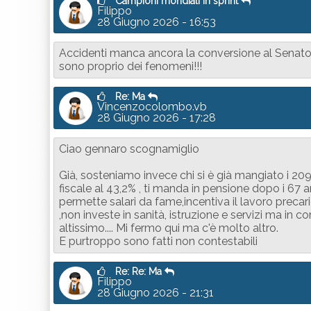
Campioni mondiali in sprint
Filippo
28 Giugno 2026 - 16:53
Accidenti manca ancora la conversione al Senato e 
sono proprio dei fenomeni!!!
Re: Ma
Vincenzocolombo.vb
28 Giugno 2026 - 17:28
Ciao gennaro scognamiglio
Già, sosteniamo invece chi si è già mangiato i 209 
fiscale al 43,2% , ti manda in pensione dopo i 67 an
permette salari da fame,incentiva il lavoro precario 
,non investe in sanità, istruzione e servizi ma i
altissimo.... Mi fermo qui ma c'è molto altro.
E purtroppo sono fatti non contestabili
Re: Re: Ma
Filippo
28 Giugno 2026 - 21:31