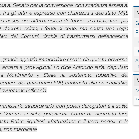
sa al Senato per la conversione, con scadenza fissata al
 fra gli altri, è espresso con chiarezza il deputato M5S
già assessore all’urbanistica di Torino, una delle voci più
G
l decreto esiste, i fondi ci sono, ma senza una regia
P
ivo dei Comuni, rischia di trasformarsi nell’ennesima
L
F
iù grande agenzia immobiliare creata da questo governo:
A
I
 andare a provvigioni.” Lo dice Antonino Iaria, deputato
 Movimento 5 Stelle ha sostenuto l’obiettivo del
upero del patrimonio ERP, contrasto alla crisi abitativa
svuotarne l’efficacia:
M
M
missario straordinario con poteri derogatori è il solito
 Comuni anziché potenziarli. Come ha ricordato Iaria
o Felice Squitieri: «l’attuazione è il vero nodo», e le
, non marginale.