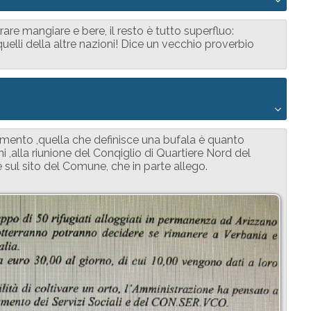
rare mangiare e bere, il resto è tutto superfluo:
uelli della altre nazioni! Dice un vecchio proverbio
umento ,quella che definisce una bufala è quanto
,alla riunione del Conqiglio di Quartiere Nord del
 sul sito del Comune, che in parte allego.