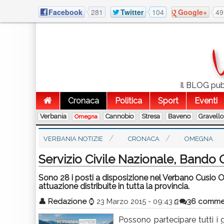
Facebook
281
Twitter
104
Google+
49
Il BLOG pubb
Cronaca
Politica
Sport
Eventi
Verbania
Cannobio
Stresa
Baveno
Gravello
Omegna
VERBANIA NOTIZIE
CRONACA
OMEGNA
Servizio Civile Nazionale, Bando 
Sono 28 i posti a disposizione nel Verbano Cusio Osso
attuazione distribuite in tutta la provincia.
👤
Redazione
⌚
23 Marzo 2015 - 09:43
36 comme
Possono partecipare tutti i g