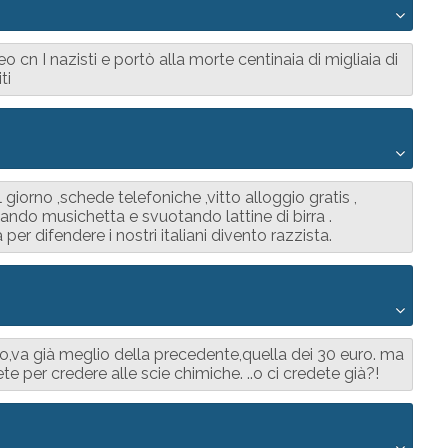
lleo cn I nazisti e portò alla morte centinaia di migliaia di
ti
l giorno ,schede telefoniche ,vitto alloggio gratis ,
ndo musichetta e svuotando lattine di birra .
a per difendere i nostri italiani divento razzista.
io,va già meglio della precedente,quella dei 30 euro. ma
e per credere alle scie chimiche. ..o ci credete già?!