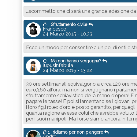
...scommetto che ci sarà una grande adesione da p
Sfruttamento civile
Francesco
24 Marzo 2015 - 10:33
Ecco un modo per consentire a un po' di enti e strut
Ma non hanno vergogna?
lupusinfabula
24 Marzo 2015 - 13:22
30 ore settimanali equivalgono a circa 120 ore me
euro3,60 all'ora: ma non si vergognano i parlamen
sfruttamento schiavistico della mano d'opera! E m
pagare le tasse! E poi si lamentano se i giovani pr
i loro figli rolex d'oro e posto garantito, per quegl
quanta ragione avesse colui che avrebbe voluto te
per i suoi manipoli! Ma forse siamo ancora in tempo
1
ridiamo per non piangere
Andrè