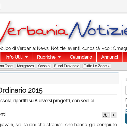
lico di Verbania: News, Notizie, eventi, curiosità, vco : Ome
Info Utili
Rubriche
Calendario
Annunci
na Toce
Mergozzo
Ossola
Fuori Provincia
Tutte Le Zone »
Ordinario 2015
la, ripartiti su 8 diversi progetti, con sedi di
nti
a-
+
iovani, sia italiani che stranieri, che hanno già compiuto