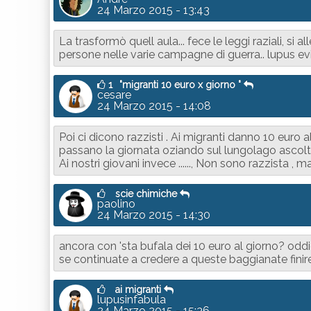
24 Marzo 2015 - 13:43
La trasformò quell aula... fece le leggi raziali, si a
persone nelle varie campagne di guerra.. lupus evi
1
"migranti 10 euro x giorno "
cesare
24 Marzo 2015 - 14:08
Poi ci dicono razzisti . Ai migranti danno 10 euro a
passano la giornata oziando sul lungolago ascolta
Ai nostri giovani invece ......, Non sono razzista , m
scie chimiche
paolino
24 Marzo 2015 - 14:30
ancora con 'sta bufala dei 10 euro al giorno? odd
se continuate a credere a queste baggianate finiret
ai migranti
lupusinfabula
24 Marzo 2015 - 15:36