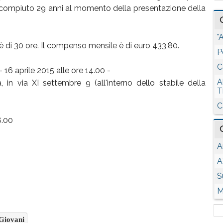
compiuto 29 anni al momento della presentazione della
"
 è di 30 ore. Il compenso mensile è di euro 433,80.
P
C
16 aprile 2015 alle ore 14.00 -
A
n via XI settembre 9 (all'interno dello stabile della
T
C
8.00
A
A
S
M
Giovani