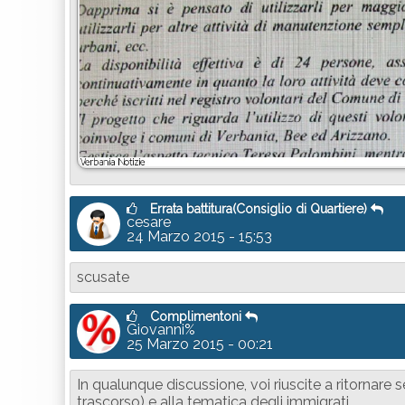
Errata battitura(Consiglio di Quartiere)
cesare
24 Marzo 2015 - 15:53
scusate
Complimentoni
Giovanni%
25 Marzo 2015 - 00:21
In qualunque discussione, voi riuscite a ritornare
trascorso) e alla tematica degli immigrati.