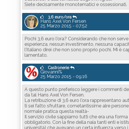
Siete decisamente monotematici e ossessionati.
3,6 euro/ora
Hans Axel Von Fersen
25 Marzo 2015 - 07:52
Pochi 3,6 euro l'ora? Considerando che non serve a
esperienza, nessun investimento, nessuna capa
l'italiano direi che non sono proprio pochi. Mi è 
lamentato.
Castronerie
Giovanni%
25 Marzo 2015 - 09:16
A questo punto preferisco leggere i commenti degl
da tal Hans Axel Von Fersen.
La retribuzione di 3,6 euro l'ora rappresentano aut
ti sei fatto sfruttare, cometantissime alre person
normale pratica questa realtà-
Il servizio civile sappiamo tutti che era una forma
obbligatorio. Con la fine della naia tanti enti e isti
università) che avevano un certa influenza verso i