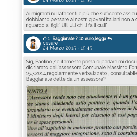
Ai migranti nullafacenti è più che sufficente assicu
dobbiamo pensare ai nostri giovani italiani non a q
riguardo ai figli:" Ulli ulli chi li fa li culli"
1
Baggianate ? 10 euro,legga
cesare
24 Marzo 2015 - 15:45
Sig, Paolino ,solitamente prima di parlare mi doc
dichiarato dall'assessore Comunale Massimo Forni 
15.7.2014,regolarmente verbalizzato , consultabile
Baggianate dette da un assessore?