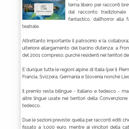
tema libero per racconti brev
dal racconto tradizionale 
fantastico, dall’horror alla 
teatrale.
Altrettanto importante il patrocinio e la collabo
ulteriore allargamento del bacino d’utenza: a Front
del 2001 compreso, purché residenti nei territori d
E dunque tutte le regioni alpine di Italia (per il P
Francia, Svizzera, Germania e Slovenia nonché Li
Il premio resta bilingue - italiano e tedesco - ma
altre lingue usate nei territori della Convenzio
tedesco.
Due le sezioni previste: quella per racconti editi c
fissato a 3.000 euro, mentre ai vincitori della c