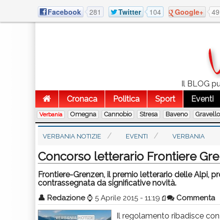
Facebook
281
Twitter
104
Google+
49
Il BLOG pub
Cronaca
Politica
Sport
Eventi
Omegna
Cannobio
Stresa
Baveno
Gravell
Verbania
VERBANIA NOTIZIE
EVENTI
VERBANIA
Concorso letterario Frontiere Gr
Frontiere-Grenzen, il premio letterario delle Alpi,
contrassegnata da significative novità.
👤
Redazione
⌚
5 Aprile 2015 - 11:19
Commenta
Il regolamento ribadisce con 