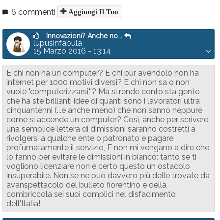
6 commenti
Aggiungi Il Tuo
Innovazioni? Anche no...
lupusinfabula
15 Marzo 2016 - 13:14
E chi non ha un computer? E chi pur avendolo non ha
internet per 1000 motivi diversi? E chi non sa o non
vuole "computerizzarsi"'? Ma si rende conto sta gente
che ha ste brillanti idee di quanti sono i lavoratori ultra
cinquantenni (...e anche meno) che non sanno neppure
come si accende un computer? Così, anche per scrivere
una semplice lettera di dimissioni saranno costretti a
rivolgersi a qualche ente o patronato e pagare
profumatamente il servizio, E non mi vengano a dire che
lo fanno per evitare le dimissioni in bianco: tanto se ti
vogliono licenziare non è certo questo un ostacolo
insuperabile. Non se ne può davvero più delle trovate da
avanspettacolo del bulleto fiorentino e della
combriccola sei suoi complici nel disfacimento
dell'Italia!