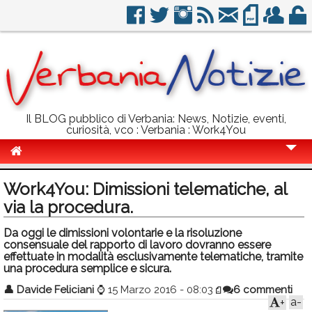
Il BLOG pubblico di Verbania: News, Notizie, eventi,
curiosità, vco : Verbania : Work4You
Cronaca
Work4You: Dimissioni telematiche, al
Politica
via la procedura.
Sport
Da oggi le dimissioni volontarie e la risoluzione
consensuale del rapporto di lavoro dovranno essere
Eventi
effettuate in modalità esclusivamente telematiche, tramite
una procedura semplice e sicura.
Info Utili
👤
Davide Feliciani
⌚
15 Marzo 2016 - 08:03
6 commenti
a-
+
Rubriche