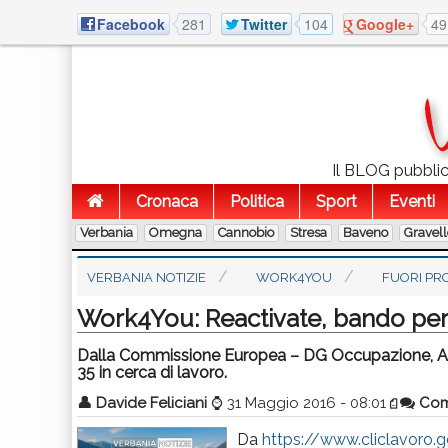
Facebook
281
Twitter
104
Google+
49
Il BLOG pubblico
Cronaca
Politica
Sport
Eventi
Verbania
Omegna
Cannobio
Stresa
Baveno
Gravel
VERBANIA NOTIZIE
WORK4YOU
FUORI PR
Work4You: Reactivate, bando per 
Dalla Commissione Europea – DG Occupazione, Affari 
35 in cerca di lavoro.
👤
Davide Feliciani
⌚
31 Maggio 2016 - 08:01
Com
Da
https://www.cliclavoro.go