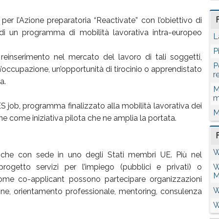
per l’Azione preparatoria “Reactivate” con l’obiettivo di
 di un programma di mobilità lavorativa intra-europeo
L
P
einserimento nel mercato del lavoro di tali soggetti,
P
’occupazione, un’opportunità di tirocinio o apprendistato
r
a.
M
m
S job, programma finalizzato alla mobilità lavorativa dei
M
 pone come iniziativa pilota che ne amplia la portata.
W
iche con sede in uno degli Stati membri UE. Più nel
rogetto servizi per l’impiego (pubblici e privati) o
W
M
come co-applicant possono partecipare organizzazioni
W
one, orientamento professionale, mentoring, consulenza
W