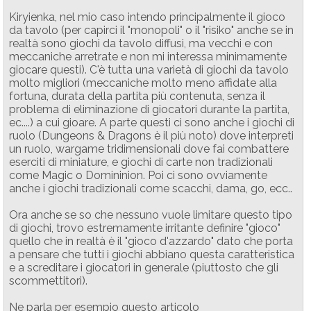
Kiryienka, nel mio caso intendo principalmente il gioco
da tavolo (per capirci il "monopoli" o il "risiko" anche se in
realtà sono giochi da tavolo diffusi, ma vecchi e con
meccaniche arretrate e non mi interessa minimamente
giocare questi). C'è tutta una varietà di giochi da tavolo
molto migliori (meccaniche molto meno affidate alla
fortuna, durata della partita più contenuta, senza il
problema di eliminazione di giocatori durante la partita,
ec....) a cui gioare. A parte questi ci sono anche i giochi di
ruolo (Dungeons & Dragons è il più noto) dove interpreti
un ruolo, wargame tridimensionali dove fai combattere
eserciti di miniature, e giochi di carte non tradizionali
come Magic o Domininion. Poi ci sono ovviamente
anche i giochi tradizionali come scacchi, dama, go, ecc..
Ora anche se so che nessuno vuole limitare questo tipo
di giochi, trovo estremamente irritante definire "gioco"
quello che in realtà è il "gioco d'azzardo" dato che porta
a pensare che tutti i giochi abbiano questa caratteristica
e a screditare i giocatori in generale (piuttosto che gli
scommettitori).
Ne parla per esempio questo articolo