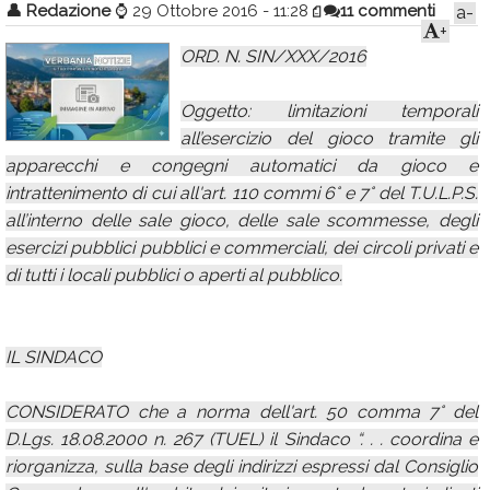
👤
Redazione
⌚
29 Ottobre 2016 - 11:28
11 commenti
a-
Calendario
+
ORD. N. SIN/XXX/2016
Annunci
Oggetto: limitazioni temporali
all’esercizio del gioco tramite gli
apparecchi e congegni automatici da gioco e
intrattenimento di cui all'art. 110 commi 6° e 7° del T.U.L.P.S.
all’interno delle sale gioco, delle sale scommesse, degli
esercizi pubblici pubblici e commerciali, dei circoli privati e
di tutti i locali pubblici o aperti al pubblico.
IL SINDACO
CONSIDERATO che a norma dell'art. 50 comma 7° del
D.Lgs. 18.08.2000 n. 267 (TUEL) il Sindaco “. . . coordina e
riorganizza, sulla base degli indirizzi espressi dal Consiglio