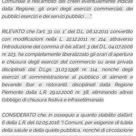
Comunale e nell'ambito dei criteri eventualmente indicati
dalla Regione, gli orari degli esercizi commerciali, dei
pubblici esercizi e dei servizi pubblici . . .”;
RILEVATO che l'art. 31 co. 1° del D.L. 06.12.2011 convertito
con modificazioni nella L. 22.12.2011 nr. 214, attraverso
l'introduzione del comma d-bis all'art. 3 del D.L. 04.07.2006
nr. 223, ha completamente liberalizzato gli orari di apertura
e chiusura degli esercizi del commercio su area privata
disciplinati dal D.Lgs. 31.03.1998 nr. 114, nonché degli
esercizi di somministrazione al pubblico di alimenti e
bevande (bar e ristoranti), disciplinati dalla Regione
Piemonte dalla L.R. 29.12.2006 nr. 38, eliminando altresì
l'obbligo di chiusura festiva e infrasettimanale;
CONSIDERATO che, in ossequio a quanto stabilito dall’art.
6 della L.R. del 02.05.2016 “I Comuni, per esigenze di tutela
della salute e della quiete pubblica, nonché di circolazione