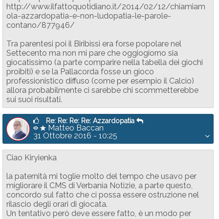
http://www.ilfattoquotidiano.it/2014/02/12/chiamiam
ola-azzardopatia-e-non-ludopatia-le-parole-
contano/877946/
Tra parentesi poi il Biribissi era forse popolare nel
Settecento ma non mi pare che oggiogiorno sia
giocatissimo (a parte comparire nella tabella dei giochi
proibiti) e se la Pallacorda fosse un gioco
professionistico diffuso (come per esempio il Calcio)
allora probabilmente ci sarebbe chi scommetterebbe
sui suoi risultati.
Re: Re: Re: Re: Azzardopatia
Matteo Baccan
31 Ottobre 2016 - 10:25
Ciao Kiryienka
la paternità mi toglie molto del tempo che usavo per
migliorare il CMS di Verbania Notizie, a parte questo,
concordo sul fatto che ci possa essere ostruzione nel
rilascio degli orari di giocata.
Un tentativo però deve essere fatto, è un modo per