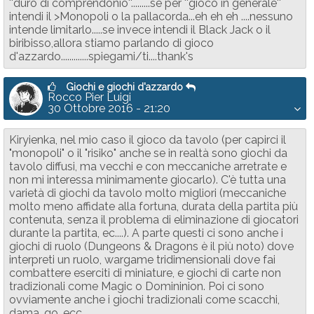
''duro di comprendonio''.........se per ''gioco in generale''
intendi il >Monopoli o la pallacorda...eh eh eh ....nessuno
intende limitarlo.....se invece intendi il Black Jack o il
biribisso,allora stiamo parlando di gioco
d'azzardo.............spiegami/ti....thank's
Giochi e giochi d'azzardo
Rocco Pier Luigi
30 Ottobre 2016 - 21:20
Kiryienka, nel mio caso il gioco da tavolo (per capirci il
"monopoli" o il "risiko" anche se in realtà sono giochi da
tavolo diffusi, ma vecchi e con meccaniche arretrate e
non mi interessa minimamente giocarlo). C'è tutta una
varietà di giochi da tavolo molto migliori (meccaniche
molto meno affidate alla fortuna, durata della partita più
contenuta, senza il problema di eliminazione di giocatori
durante la partita, ec....). A parte questi ci sono anche i
giochi di ruolo (Dungeons & Dragons è il più noto) dove
interpreti un ruolo, wargame tridimensionali dove fai
combattere eserciti di miniature, e giochi di carte non
tradizionali come Magic o Domininion. Poi ci sono
ovviamente anche i giochi tradizionali come scacchi,
dama, go, ecc..