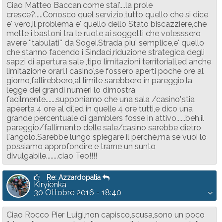
Ciao Matteo Baccan,come stai'....la prole
cresce?.....Conosco quel servizio,tutto quello che si dice
e' vero,il problema e' quello dello Stato biscazziere,che
mette i bastoni tra le ruote ai soggetti che volesssero
avere ''tabulati'' da Sogei.Strada piu' semplice,e' quello
che stanno facendo i Sindaci,riduzione strategica degli
sapzi di apertura sale ,tipo limitazioni territoriali,ed anche
limitazione orari.I casino',se fossero aperti poche ore al
giorno,fallirebbero,al limite sarebbero in pareggio,la
legge dei grandi numeri lo dimostra
facilmente.......supponiamo che una sala /casino',stia
apèerta 4 ore al di',ed in quelle 4 ore tutti,e dico una
grande percentuale di gamblers fosse in attivo......beh,il
pareggio/fallimento delle sale/casino sarebbe dietro
l'angolo.Sarebbe lungo spiegare il perché,ma se vuoi lo
possiamo approfondire e trarne un sunto
divulgabile........ciao Teo!!!!
Re: Azzardopatia
Kiryienka
30 Ottobre 2016 - 18:40
Ciao Rocco Pier Luigi,non capisco,scusa,sono un poco