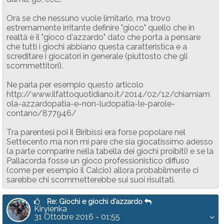
Ora se che nessuno vuole limitarlo, ma trovo
estremamente irritante definire "gioco" quello che in
realtà è il "gioco d'azzardo" dato che porta a pensare
che tutti i giochi abbiano questa caratteristica e a
screditare i giocatori in generale (piuttosto che gli
scommettitori).
Ne parla per esempio questo articolo
http://www.ilfattoquotidiano.it/2014/02/12/chiamiam
ola-azzardopatia-e-non-ludopatia-le-parole-
contano/877946/
Tra parentesi poi il Biribissi era forse popolare nel
Settecento ma non mi pare che sia giocatissimo adesso
(a parte comparire nella tabella dei giochi proibiti) e se la
Pallacorda fosse un gioco professionistico diffuso
(come per esempio il Calcio) allora probabilmente ci
sarebbe chi scommetterebbe sui suoi risultati.
Re: Giochi e giochi d'azzardo
Kiryienka
31 Ottobre 2016 - 01:55