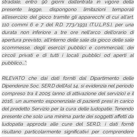
stradale, entro 90 giorni dall’entrata in vigore della
presente legge, dispongono limitazioni temporali
all'esercizio del gioco tramite gli apparecchi di cui all'art.
110 commi 6 e 7 del R.D. 773/1931 (T.U.L.P.S.), per una
durata non inferiore a tre ore nell'arco dell'orario di
apertura previsto, all'interno delle sale da gioco delle sale
scommesse, degli esercizi pubblici e commerciali, dei
circoli privati e di tutti i locali pubblici od aperti al
pubblico….”;
RILEVATO che dai dati forniti dal Dipartimento delle
Dipendenze Soc. SER.D dell’Asl 14, si evidenzia nel periodo
compreso tra il 2005 (anno di attivazione del servizio) e il
2016, un aumento esponenziale di pazienti presi in carico
del predetto Servizio per la cura delle ludopatie. Tenendo
presente che solo una minima parte dei soggetti affetti da
ludopatia approda alle cure del SER.D, i dati forniti
risultano particolarmente significativi per comprendere