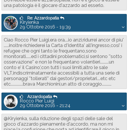
una patologia è il giocare d'azzardo ad esserlo.
Re: Azzardopatia
Kiryienka
29 Ottobre 2016 - 19:39
Ciao Rocco Pier Luigi,era ora....io anzi,ridurrei ancor di piu'
......inoltre richiederei la Carta d'Identita' all'ingresso,cosi' i
refugee che ogni tanto le frequentano,sono
monitorati......ed i cittadini problematici,si sentono ''sotto
osservazione'' e non le frequentano volentieri..........un
conto e' il Casino',con tutti i suoi limiti,altro le sale
VLT,indiscriminatamente accessibili a tutta una serie di
personaggi ''tollerati'' dai gestori/proprietari....etc etc
etc..............brava Marchionini,un atto di coraggio...........
Azzardopatia
Rocco Pier Luigi
29 Ottobre 2016 - 21:24
@Kiryienka, sulla riduzione degli spazi delle sale del
gioco d'azzardo pienamente d'accordo, ma non mi
piace la confusione che porta ad identificare il gioco in