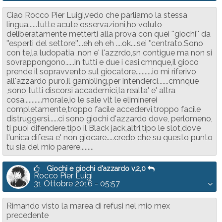
Ciao Rocco Pier Luigi,vedo che parliamo la stessa
lingua......tutte acute osservazioni,ho voluto
deliberatamente metterti alla prova con quei ''giochi'' da
''esperti del settore''....eh eh eh ....ok....sei ''centrato.Sono
con te,la ludopatia ,non e' l'azzrdo,sn contigue ma non si
sovrappongono......in tutti e due i casi,cmnque,il gioco
prende il sopravvento sul giocatore...........io mi riferivo
all'azzardo puro,il gambling,per intenderci.......cmnque
,sono tutti discorsi accademici,la realta' e' altra
cosa............morale,io le sale vlt le eliminerei
completamente,troppo facile accedervi,troppo facile
distruggersi......ci sono giochi d'azzardo dove, perlomeno,
ti puoi difendere,tipo il Black jack,altri,tipo le slot,dove
l'unica difesa e' non giocare.....credo che su questo punto
tu sia del mio parere.........
Giochi e giochi d'azzardo v,2,0
Rocco Pier Luigi
31 Ottobre 2016 - 05:57
Rimando visto la marea di refusi nel mio mex
precedente