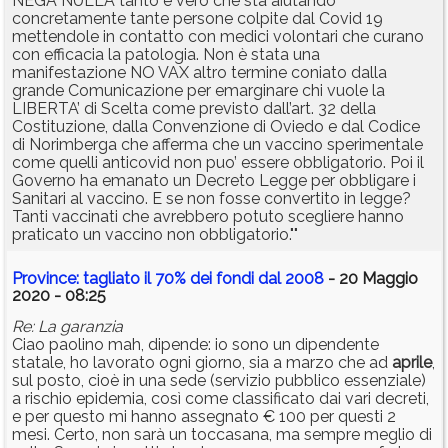
NEGA NULLA tanto è vero che sta aiutando
concretamente tante persone colpite dal Covid 19
mettendole in contatto con medici volontari che curano
con efficacia la patologia. Non è stata una
manifestazione NO VAX altro termine coniato dalla
grande Comunicazione per emarginare chi vuole la
LIBERTA’ di Scelta come previsto dall’art. 32 della
Costituzione, dalla Convenzione di Oviedo e dal Codice
di Norimberga che afferma che un vaccino sperimentale
come quelli anticovid non puo’ essere obbligatorio. Poi il
Governo ha emanato un Decreto Legge per obbligare i
Sanitari al vaccino. E se non fosse convertito in legge?
Tanti vaccinati che avrebbero potuto scegliere hanno
praticato un vaccino non obbligatorio.""
Province: tagliato il 70% dei fondi dal 2008
- 20 Maggio
2020 - 08:25
Re: La garanzia
Ciao paolino mah, dipende: io sono un dipendente
statale, ho lavorato ogni giorno, sia a marzo che ad
aprile
,
sul posto, cioè in una sede (servizio pubblico essenziale)
a rischio epidemia, così come classificato dai vari decreti,
e per questo mi hanno assegnato € 100 per questi 2
mesi. Certo, non sarà un toccasana, ma sempre meglio di