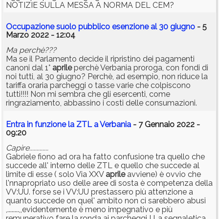
NOTIZIE SULLA MESSA A NORMA DEL CEM?
Occupazione suolo pubblico esenzione al 30 giugno
- 5
Marzo 2022 - 12:04
Ma perchè???
Ma se il Parlamento decide il ripristino dei pagamenti
canoni dal 1°
aprile
perchè Verbania proroga, con fondi di
noi tutti, al 30 giugno? Perchè, ad esempio, non riduce la
tariffa oraria parcheggi o tasse varie che colpiscono
tutti!!!! Non mi sembra che gli esercenti, come
ringraziamento, abbassino i costi delle consumazioni.
Entra in funzione la ZTL a Verbania
- 7 Gennaio 2022 -
09:20
Capire.............
Gabriele fiono ad ora ha fatto confusione tra quello che
succede all' interno delle ZTL e quello che succede al
limite di esse ( solo Via XXV
aprile
avviene) è ovvio che
l'nnapropriato uso delle aree di sosta è competenza della
VV:UU. forse se i VV:UU prestassero più attenzione a
quanto succede on quel' ambito non ci sarebbero abusi
,........,,evidentemente è meno impegnativo e più
remunerativo fare la ronda ai parcheggi ! La segnaletica