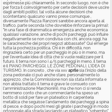
esprimesse più chiaramente. In secondo luogo, non è che
per forza il coinvolgimento per certe decisioni deve uscire
dagli ambiti politici, tal volta alcune decisioni che
scontentano qualcuno vanno prese comunque ,
diversamente Piazza Ranzoni sarebbe ancora aperta al
traffico. parte seconda (che dovrebbe rinforzare la prima):
"In una fase di drammatica emergenza anche economica
qualsiasi variazione, anche di pochi parcheggi, può influire
negativamente se non condivisa con chi, ancora oggi, ha
le saracinesche dei propri negozi abbassate!" Qui emerge
tutta la pochezza politica. Chi è in difficoltà, non
ringrazierà certo per un parcheggio in più o in meno, ma
per l'eventuale idea di città che si vuole realizzare per il
futuro. il tema non sono i 4/5 parcheggi in meno, il tema
è il PIANO PARCHEGGI, LE ZONE PEDONALI, L'IDEA DI
TURISMO. In concreto , che via xxv
aprile
sia l'inizio della
zona pedonale ci può anche stare, personalmente lo
apprezzo, che la Commissione non sia stata informata e
non abbia trattato il tema è grave (e consueto con
l'amministrazione Marchionini), ma che non ci si renda
nemmeno conto che un commerciante ha speso un
botto di soldi per fare un plateatico in carpenteria
metallica che seguisse l'andamento dei parcheggi a spina
di pesce, e dopo pochi mesi gli girate i parcheggi in modo
ortogonale alla strada lasciando un plateatico "sghembo",