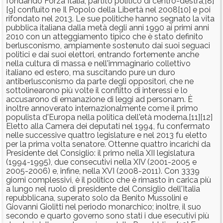
fondando Forza Italia, partito politico di centro-destra,[8]
[9] confluito ne Il Popolo della Libertà nel 2008[10] e poi
rifondato nel 2013. Le sue politiche hanno segnato la vita
pubblica italiana dalla metà degli anni 1990 ai primi anni
2010 con un atteggiamento tipico che è stato definito
berlusconismo, ampiamente sostenuto dai suoi seguaci
politici e dai suoi elettori, entrando fortemente anche
nella cultura di massa e nell'immaginario collettivo
italiano ed estero, ma suscitando pure un duro
antiberlusconismo da parte degli oppositori, che ne
sottolinearono più volte il conflitto di interessi e lo
accusarono di emanazione di leggi ad personam. È
inoltre annoverato internazionalmente come il primo
populista d'Europa nella politica dell'età moderna.[11][12]
Eletto alla Camera dei deputati nel 1994, fu confermato
nelle successive quattro legislature e nel 2013 fu eletto
per la prima volta senatore. Ottenne quattro incarichi da
Presidente del Consiglio: il primo nella XII legislatura
(1994-1995), due consecutivi nella XIV (2001-2005 e
2005-2006) e, infine, nella XVI (2008-2011). Con 3339
giorni complessivi, è il politico che è rimasto in carica più
a lungo nel ruolo di presidente del Consiglio dell'Italia
repubblicana, superato solo da Benito Mussolini e
Giovanni Giolitti nel periodo monarchico; inoltre, il suo
secondo e quarto governo sono stati i due esecutivi più