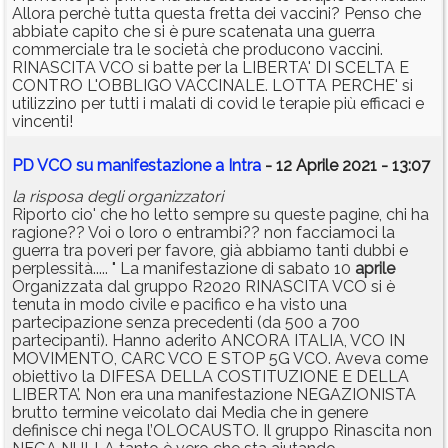
Allora perchè tutta questa fretta dei vaccini? Penso che
abbiate capito che si è pure scatenata una guerra
commerciale tra le società che producono vaccini.
RINASCITA VCO si batte per la LIBERTA' DI SCELTA E
CONTRO L'OBBLIGO VACCINALE. LOTTA PERCHE' si
utilizzino per tutti i malati di covid le terapie più efficaci e
vincenti!
PD VCO su manifestazione a Intra
- 12 Aprile 2021 - 13:07
la risposa degli organizzatori
Riporto cio' che ho letto sempre su queste pagine, chi ha
ragione?? Voi o loro o entrambi?? non facciamoci la
guerra tra poveri per favore, già abbiamo tanti dubbi e
perplessità..... " La manifestazione di sabato 10
aprile
Organizzata dal gruppo R2020 RINASCITA VCO si è
tenuta in modo civile e pacifico e ha visto una
partecipazione senza precedenti (da 500 a 700
partecipanti). Hanno aderito ANCORA ITALIA, VCO IN
MOVIMENTO, CARC VCO E STOP 5G VCO. Aveva come
obiettivo la DIFESA DELLA COSTITUZIONE E DELLA
LIBERTA’. Non era una manifestazione NEGAZIONISTA
brutto termine veicolato dai Media che in genere
definisce chi nega l’OLOCAUSTO. Il gruppo Rinascita non