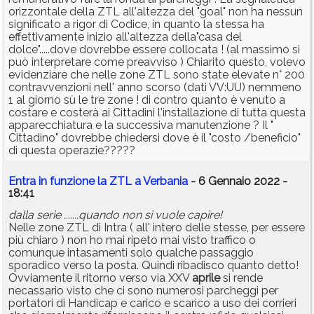
orizzontale della ZTL all'altezza del "goal" non ha nessun
significato a rigor di Codice, in quanto la stessa ha
effettivamente inizio all'altezza della"casa del
dolce".....dove dovrebbe essere collocata ! (al massimo si
può interpretare come preavviso ) Chiarito questo, volevo
evidenziare che nelle zone ZTL sono state elevate n° 200
contravvenzioni nell' anno scorso (dati VV:UU) nemmeno
1 al giorno sù le tre zone ! di contro quanto è venuto a
costare e costerà ai Cittadini l'installazione di tutta questa
apparecchiatura e la successiva manutenzione ? Il "
Cittadino" dovrebbe chiedersi dove è il "costo /beneficio"
di questa operazie?????
Entra in funzione la ZTL a Verbania
- 6 Gennaio 2022 -
18:41
dalla serie .......quando non si vuole capire!
Nelle zone ZTL di Intra ( all' intero delle stesse, per essere
più chiaro ) non ho mai ripeto mai visto traffico o
comunque intasamenti solo qualche passaggio
sporadico verso la posta. Quindi ribadisco quanto detto!
Ovviamente il ritorno verso via XXV
aprile
si rende
necassario visto che ci sono numerosi parcheggi per
portatori di Handicap e carico e scarico a uso dei corrieri