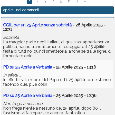
1
2
3
4
5
6
7
»
aprile
- nei commenti
CGIL per un 25 Aprile senza sobrietà
- 26 Aprile 2025 -
12:31
Sobrietà
La maggior parte degli Italiani, di qualsiasi appartenenza
politica, hanno tranquillamente festeggiato il 25
aprile
festa di tutti noi quindi smettetela, anche se tra le righe, di
fomentare odio.
PD su 25 Aprile a Verbania
- 25 Aprile 2025 - 13:18
In effetti.....
In effetti tra la morte del Papa ed il 25
aprile
, ce ne stanno
facendo due. p....e così!
PD su 25 Aprile a Verbania
- 25 Aprile 2025 - 12:36
Non frega a nessuno
Non frega niente a nessuno del 25
aprile
….dopo 80 il
fascismo vi fa impazzire ancora….fantastico