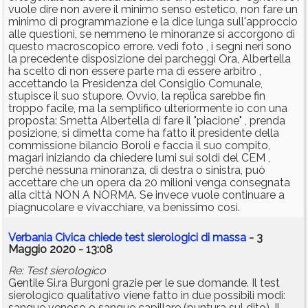
vuole dire non avere il minimo senso estetico, non fare un
minimo di programmazione e la dice lunga sull'approccio
alle questioni, se nemmeno le minoranze si accorgono di
questo macroscopico errore. vedi foto , i segni neri sono
la precedente disposizione dei parcheggi Ora, Albertella
ha scelto di non essere parte ma di essere arbitro ,
accettando la Presidenza del Consiglio Comunale,
stupisce il suo stupore. Ovvio, la replica sarebbe fin
troppo facile, ma la semplifico ulteriormente io con una
proposta: Smetta Albertella di fare il "piacione" , prenda
posizione, si dimetta come ha fatto il presidente della
commissione bilancio Boroli e faccia il suo compito,
magari iniziando da chiedere lumi sui soldi del CEM ,
perché nessuna minoranza, di destra o sinistra, può
accettare che un opera da 20 milioni venga consegnata
alla città NON A NORMA. Se invece vuole continuare a
piagnucolare e vivacchiare, va benissimo così.
Verbania Civica chiede test sierologici di massa
- 3
Maggio 2020 - 13:08
Re: Test sierologico
Gentile Si.ra Burgoni grazie per le sue domande. Il test
sierologico qualitativo viene fatto in due possibili modi:
sangue venoso o sangue capillare (puntura sul dito). Il