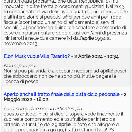
duraturi dalla proclamazione della Repubblica.[13] Fu
imputato in oltre trenta procedimenti giudiziari. Nel 2013
fu condannato in via definitiva a quattro anni di reclusione
e all'interdizione ai pubblici uffici per due anni per frode
fiscale (scontando un anno di affidamento ai servizi
sociali),[14] decadendo quindi da senatore e cessando di
essere un parlamentare dopo quasi vent'anni di presenza
ininterrotta nelle due camere,[3] dall'
aprile
1994 al
novembre 2013.
Elon Musk vuole Villa Taranto?
- 2 Aprile 2024 - 10:34
Non si può più...
Non si può più andare a pescare neppure ad
aprile
! pesci
che abboccano non ce ne sono più, inutile pagare la
licenza di pesca
Aperto anche il tratto finale della pista ciclo pedonale
- 2
Maggio 2022 - 18:02
cosa non si dice per un articoli in più
questo articolo in cui si dice: "....l’opera vede finalmente il
suo reale compimento ed è usufruibile per intero da
cittadini e turisti." è del 29
aprile
, la foto che allego è di
oggi ... propaganda a go go, i fatti restano i fatti! PS