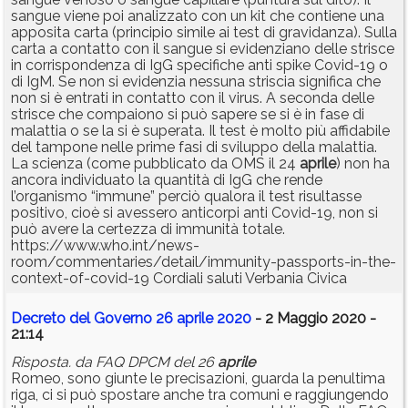
sangue viene poi analizzato con un kit che contiene una
apposita carta (principio simile ai test di gravidanza). Sulla
carta a contatto con il sangue si evidenziano delle strisce
in corrispondenza di IgG specifiche anti spike Covid-19 o
di IgM. Se non si evidenzia nessuna striscia significa che
non si è entrati in contatto con il virus. A seconda delle
strisce che compaiono si può sapere se si è in fase di
malattia o se la si è superata. Il test è molto più affidabile
del tampone nelle prime fasi di sviluppo della malattia.
La scienza (come pubblicato da OMS il 24
aprile
) non ha
ancora individuato la quantità di IgG che rende
l’organismo “immune” perciò qualora il test risultasse
positivo, cioè si avessero anticorpi anti Covid-19, non si
può avere la certezza di immunità totale.
https://www.who.int/news-
room/commentaries/detail/immunity-passports-in-the-
context-of-covid-19 Cordiali saluti Verbania Civica
Decreto del Governo 26 aprile 2020
- 2 Maggio 2020 -
21:14
Risposta. da FAQ DPCM del 26
aprile
Romeo, sono giunte le precisazioni, guarda la penultima
riga, ci si può spostare anche tra comuni e raggiungendo