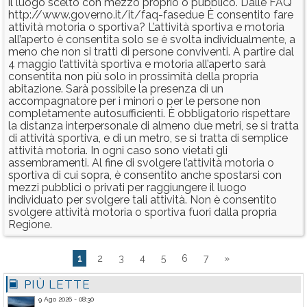
il luogo scelto con mezzo proprio o pubblico. Dalle FAQ
http://www.governo.it/it/faq-fasedue È consentito fare
attività motoria o sportiva? L’attività sportiva e motoria
all’aperto è consentita solo se è svolta individualmente, a
meno che non si tratti di persone conviventi. A partire dal
4 maggio l’attività sportiva e motoria all’aperto sarà
consentita non più solo in prossimità della propria
abitazione. Sarà possibile la presenza di un
accompagnatore per i minori o per le persone non
completamente autosufficienti. È obbligatorio rispettare
la distanza interpersonale di almeno due metri, se si tratta
di attività sportiva, e di un metro, se si tratta di semplice
attività motoria. In ogni caso sono vietati gli
assembramenti. Al fine di svolgere l’attività motoria o
sportiva di cui sopra, è consentito anche spostarsi con
mezzi pubblici o privati per raggiungere il luogo
individuato per svolgere tali attività. Non è consentito
svolgere attività motoria o sportiva fuori dalla propria
Regione.
1
2
3
4
5
6
7
»
PIÙ LETTE
9 Ago 2026 - 08:30