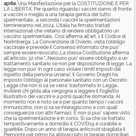
aprile
. Una Manifestazione per la COSTITUZIONE E PER
LA LIBERTA'. Per quanto riguarda i vaccini siamo di fronte
a vaccini o meglio a una terapia genica del tutto
sperimentale.. a seconda i vaccini le sperimentazioni
termineranno nel 2024. L'italia ha firmato trattati
internazionali che vietano di rendere obbligatorio un
vaccino sperimentale., Cosi afferma all'art. 1 il Codice di
Norimberga. La Convenzione di Oviedo. vieta l'obbligo
vaccinale e prevede il Consenso informato che puo'
sempre essere revocato..La stessa Costituzione afferma
all'articolo 32 che "...Nessuno puo' essere obbligato a un
trattamento sanitario se non per disposizione di legge. La
legge non puo' in ogni caso violare i limiti imposti dal
rispetto della persona umana.". Il Governo Draghi ha
imposto l'obbligo al personale sanitario con un Decreto
Legge che non si sà se verra' trasformeto in Legge..
Inviterei chi grida alla vergogna a leggere il foglietto
illustrativo dei vaccini e a porsi qualche domanda. Al
momento non è noto se e per quanto tempo i vaccini
immunizzino, non si sa se interagiscono e con quali
conseguenze con altri farmaci, E non si puo' sapere visto
che la sperimentazione è in corso. Si sa che se trattato
tempestivamente a domicilio il COVID19 è curabile e
guaribile. Dopo un anno di terapia anticovid sbagliata il
Piemonte per primo ha abbracciato le terapie domiciliari.