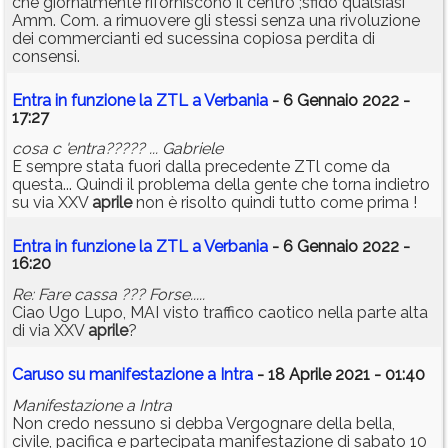
che giornalmente riforniscono il centro ;sfido qualsiasi
Amm. Com. a rimuovere gli stessi senza una rivoluzione
dei commercianti ed sucessina copiosa perdita di
consensi.
Entra in funzione la ZTL a Verbania
- 6 Gennaio 2022 -
17:27
cosa c 'entra????? ... Gabriele
E sempre stata fuori dalla precedente ZTl come da
questa... Quindi il problema della gente che torna indietro
su via XXV
aprile
non è risolto quindi tutto come prima !
Entra in funzione la ZTL a Verbania
- 6 Gennaio 2022 -
16:20
Re: Fare cassa ??? Forse.....
Ciao Ugo Lupo, MAI visto traffico caotico nella parte alta
di via XXV
aprile
?
Caruso su manifestazione a Intra
- 18 Aprile 2021 - 01:40
Manifestazione a Intra
Non credo nessuno si debba Vergognare della bella,
civile, pacifica e partecipata manifestazione di sabato 10