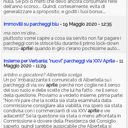
nulla. Se poi ci metti che devo ancora consumare ferie
dell'anno scorso.... Quindi, cortesemente, evita di
generalizzare a sproposito, e goditi i tuoi bonus....
Immovilli su parcheggi blu
- 19 Maggio 2020 - 12:35
ma non mi dire....
piuttosto vorrei capire a cosa sia servito non far pagare i
parcheggi con le strisce blu durante il primo lock-down
(marzo-
aprile
) quando in giro c'erano pochissime auto....
Insieme per Verbania: "nuovi" parcheggi via XXV Aprile
- 11
Maggio 2020 - 11:29
arbitro o giocatore? Albertella scelga
Un po' Imbarazzante il comunicato di Albertella su i
parcheggi di via xxv
aprile
, perché non coglie ne il senso
del suo ruolo e delle scelte che lui ha fatto , ne il senso
della questione. Proviamo a vederlo insieme. prima parte:
"Non mi pare che la scelta sia stata esaminata dalla
commissione consigliare alla viabilità, ma spero sia stata
condivisa con i commercianti di via XXV
aprile
e vie
adiacenti!" Se la questione sia stata o meno affrontata in
Commissione è dovere della Presidenza del Consiglio
saperlo, quindi sarebbe auspicabile che Albertella si