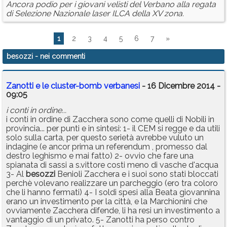
Ancora podio per i giovani velisti del Verbano alla regata
di Selezione Nazionale laser ILCA della XV zona.
1
2
3
4
5
6
7
»
besozzi
- nei commenti
Zanotti e le cluster-bomb verbanesi
- 16 Dicembre 2014 -
09:05
i conti in ordine...
i conti in ordine di Zacchera sono come quelli di Nobili in
provincia... per punti e in sintesi: 1- il CEM si regge e da utili
solo sulla carta, per questo serietà avrebbe vuluto un
indagine (e ancor prima un referendum , promesso dal
destro leghismo e mai fatto) 2- ovvio che fare una
spianata di sassi a s.vittore costi meno di vasche d'acqua
3- Al
besozzi
Benioli Zacchera e i suoi sono stati bloccati
perchè volevano realizzare un parcheggio (ero tra coloro
che li hanno fermati) 4- I soldi spesi alla Beata giovannina
erano un investimento per la città, e la Marchionini che
ovviamente Zacchera difende, li ha resi un investimento a
vantaggio di un privato. 5- Zanotti ha perso contro