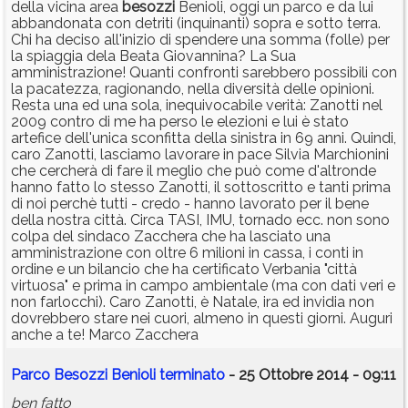
della vicina area
besozzi
Benioli, oggi un parco e da lui
abbandonata con detriti (inquinanti) sopra e sotto terra.
Chi ha deciso all'inizio di spendere una somma (folle) per
la spiaggia dela Beata Giovannina? La Sua
amministrazione! Quanti confronti sarebbero possibili con
la pacatezza, ragionando, nella diversità delle opinioni.
Resta una ed una sola, inequivocabile verità: Zanotti nel
2009 contro di me ha perso le elezioni e lui è stato
artefice dell'unica sconfitta della sinistra in 69 anni. Quindi,
caro Zanotti, lasciamo lavorare in pace Silvia Marchionini
che cercherà di fare il meglio che può come d'altronde
hanno fatto lo stesso Zanotti, il sottoscritto e tanti prima
di noi perchè tutti - credo - hanno lavorato per il bene
della nostra città. Circa TASI, IMU, tornado ecc. non sono
colpa del sindaco Zacchera che ha lasciato una
amministrazione con oltre 6 milioni in cassa, i conti in
ordine e un bilancio che ha certificato Verbania "città
virtuosa" e prima in campo ambientale (ma con dati veri e
non farlocchi). Caro Zanotti, è Natale, ira ed invidia non
dovrebbero stare nei cuori, almeno in questi giorni. Auguri
anche a te! Marco Zacchera
Parco Besozzi Benioli terminato
- 25 Ottobre 2014 - 09:11
ben fatto