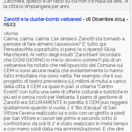
Zacchera, questo è un fatto su cui non c'è nulla da dire... e
la città lo rimpiangerà per anni.
Zanotti e le cluster-bomb verbanesi
- 16 Dicembre 2014 -
05:23
ritorna
Calma, calma, calma: L'ex sindaco Zanotti sta tornado a
pensare di fare almeno l'assessore? E' tutto qui.
Pensateci!Ma soprattutto ci pensi (e ci ripensi) Silvia
Marchionini. Al netto degli insulti "Zanottiani" (ricordate
che OGNI GIORNO io me lo dovevo sorbire?) più di un
verbanese ha notato che nell'opuscolo del Comune sul
CEM vi sono alcune realtà che evidentemente lo hanno
fatto imbufalire, ma sono verità. Per esempio che il suo
progetto di teatro prevedeva 5.5 milioni di mutui a carico
della città, il CEM va quasi in pari, si chiama "Centro
Eventi" con tutta una serie di offerte culturali e turistiche in
più ed è senza costi per Verbania. Il piano di gestione di
Zanotti era SICURAMENTE in perdita, il CEM può reggersi
(parliamone quando si vuole...), il "filo d'acqua" di San
Vittore l'aveva realizzato lui e solo con un giretto a piedi
per San Vittore e i lavori del primo e secondo lotto si
confrontano da soli (il 2° è stato realizzato in metà tempo
e con meno soldi dalla mia amministrazione). E che dire