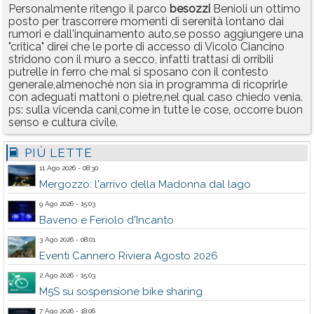
Personalmente ritengo il parco
besozzi
Benioli un ottimo
posto per trascorrere momenti di serenità lontano dai
rumori e dall'inquinamento auto,se posso aggiungere una
"critica" direi che le porte di accesso di Vicolo Ciancino
stridono con il muro a secco, infatti trattasi di orribili
putrelle in ferro che mal si sposano con il contesto
generale,almenochè non sia in programma di ricoprirle
con adeguati mattoni o pietre,nel qual caso chiedo venia.
ps: sulla vicenda cani,come in tutte le cose, occorre buon
senso e cultura civile.
PIÙ LETTE
11 Ago 2026 - 08:30
Mergozzo: l'arrivo della Madonna dal lago
9 Ago 2026 - 15:03
Baveno e Feriolo d'Incanto
3 Ago 2026 - 08:01
Eventi Cannero Riviera Agosto 2026
2 Ago 2026 - 15:03
M5S su sospensione bike sharing
7 Ago 2026 - 18:06