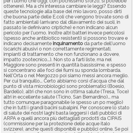
per l'uomo che oggi, con pochissimo sforzo, si potrebbe
ottenere). Ma a chi interessa cambiare le leggi? Essendo
queste tecnologie alla base del mio lavoro, posso dirti
che buona parte delle E.coli che vengono trovate sono di
fatto ambientali (arrivano dal dilavamento dei suoli, in
passato le definivano criptiche) e non indicano alcun
pericolo per l'uomo. Inoltre altri batteri invece pericolosi
(spesso anche antibiotico resistenti) si possono trovare e
indicano decisamente
inquinamento
da parte dell'uomo
(scarichi abusivi o non correttamente regimentati,
impianti di trattamento che non funzionano a dovere,
impatto zootecnico...). Non sto a farti liste, ma nel
Maggiore sono presenti in quantità bassissime, e spesso
si concentrano alle foci dei fiumi su sponda lombarda.
Nell'Orta o nel Mergozzo poi siamo messi ancora meglio.
Per cui tranquillo... Certo abbiamo corsi d'acqua che dal
punto di vista microbiologici sono problematici (Boesio,
Bardello), altri che non sono in ottima salute (Tresa, Toce)
altri in eccellente salute (Ticino, San Bernardino)... ma
tutto comunque paragonabile (e spesso un po meglio)
che in tutti i grandi bacini subalpini. Per conoscere lo stato
di salute dei nostri laghi basta leggersi i dati pubblici di
ARPA e quelli ancora più dettagliati prodotti da CIPAIS
(commissione per la protezione delle acque italo
svizzere), anche questi disponibili e pubblici online. Se poi