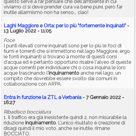
questo serve a far pensare che dell'ambiente in cui
viviamo ci si deve prender cura va bene pure, però far
inutile allarmismo non ha senso... ciao!
Laghi Maggiore e Orta: per lo più “fortemente inquinati”
-
13 Luglio 2022 - 11:05
Foce
I punti rilevati come inquinati sono per lo più le foci di
fiumi e torrenti che si immettono nel lago Maggiore, ergo
le fonti inquinanti si trovano a monte di questi corsi
d'acqua ed è pertanto opportuno risalire l'alveo di queste
acque correnti per individuare chi o cosa inquina le loro
acque trascinando l'
inquinamento
anche nel lago, un
compito che dovrebbe essere svolto dai comuni in
collaborazione con ARPA.
Entra in funzione la ZTL a Verbania
- 7 Gennaio 2022 -
16:27
Ribadisco bocciatura
1. Il traffico era già inesistente quindi 2. non misurabile la
riduzione
inquinamento
. L'unico risultato è creazione di
disagi quindi il mio voto, anche se inutile, rimane
BOCCIATO.