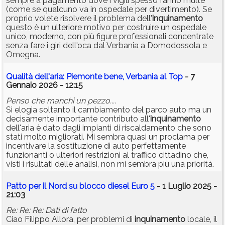
sempre a pagamento dove i vigili spesso fanno multe
(come se qualcuno va in ospedale per divertimento). Se
proprio volete risolvere il problema dell'
inquinamento
questo è un ulteriore motivo per costruire un ospedale
unico, moderno, con più figure professionali concentrate
senza fare i giri dell'oca dal Verbania a Domodossola e
Omegna.
Qualità dell'aria: Piemonte bene, Verbania al Top
- 7
Gennaio 2026 - 12:15
Penso che manchi un pezzo....
Si elogia soltanto il cambiamento del parco auto ma un
decisamente importante contributo all'
inquinamento
dell'aria è dato dagli impianti di riscaldamento che sono
stati molto migliorati. Mi sembra quasi un proclama per
incentivare la sostituzione di auto perfettamente
funzionanti o ulteriori restrizioni al traffico cittadino che,
visti i risultati delle analisi, non mi sembra più una priorità.
Patto per il Nord su blocco diesel Euro 5
- 1 Luglio 2025 -
21:03
Re: Re: Re: Dati di fatto
Ciao Filippo Allora, per problemi di
inquinamento
locale, il