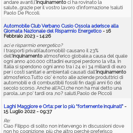
andare avanti,l'
inquinamento
ci ha rovinato la
salute...grazie per il vostro lavoro d'informazione !saluti
Paolo De Piccoli.
Automobile Club Verbano Cusio Ossola aderisce alla
Giornata Nazionale del Risparmio Energetico
- 16
Febbraio 2023 - 14:26
aci e risparmio energetico?
I trasporti privati(automobili) causano il 23%
dell'
inquinamento
atmosferico globale,a causa del quale
ogni anno 400.000 cittadini europei perdono la vita. In
Italia si spendono ogni anno tra i 24 e i 34 miliardi di euro
per i costi sanitari e ambientali causati dall'
inquinamento
atmosferico.Tutto cio' è noto alle aziende produttrici di
automobili e di combustibili fossili fin dagli anni 60 del
secolo scorso. Anche all'ACI,che non ha mai detto una
parola...un po' tardi ora ,no? saluti,Paolo de Piccoli
Laghi Maggiore e Orta: per lo più “fortemente inquinati”
-
15 Luglio 2022 - 09:37
Re:
Ciao Filippo di solito non intervengo in discussioni dove
non ho cognizione, più che altro perchè preferisco