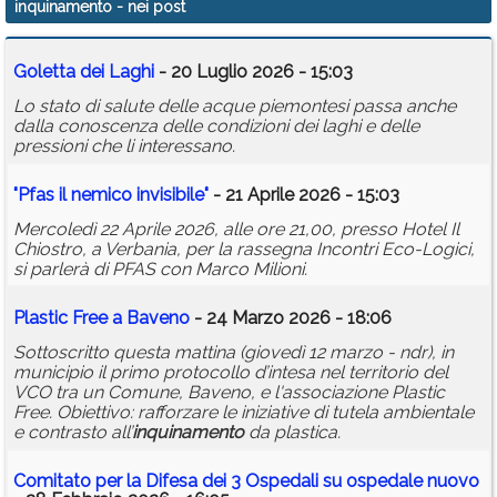
inquinamento
- nei post
Calendario
Goletta dei Laghi
- 20 Luglio 2026 - 15:03
Annunci
Lo stato di salute delle acque piemontesi passa anche
dalla conoscenza delle condizioni dei laghi e delle
pressioni che li interessano.
"Pfas il nemico invisibile"
- 21 Aprile 2026 - 15:03
Mercoledì 22 Aprile 2026, alle ore 21,00, presso Hotel Il
Chiostro, a Verbania, per la rassegna Incontri Eco-Logici,
si parlerà di PFAS con Marco Milioni.
Plastic Free a Baveno
- 24 Marzo 2026 - 18:06
Sottoscritto questa mattina (giovedì 12 marzo - ndr), in
municipio il primo protocollo d’intesa nel territorio del
VCO tra un Comune, Baveno, e l'associazione Plastic
Free. Obiettivo: rafforzare le iniziative di tutela ambientale
e contrasto all’
inquinamento
da plastica.
Comitato per la Difesa dei 3 Ospedali su ospedale nuovo