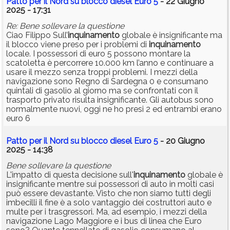
Patto per il Nord su blocco diesel Euro 5
- 22 Giugno
2025 - 17:31
Re: Bene sollevare la questione
Ciao Filippo Sull’
inquinamento
globale è insignificante ma
il blocco viene preso per i problemi di
inquinamento
locale. I possessori di euro 5 possono montare la
scatoletta è percorrere 10.000 km l’anno e continuare a
usare il mezzo senza troppi problemi. I mezzi della
navigazione sono Regno di Sardegna 0 e consumano
quintali di gasolio al giorno ma se confrontati con il
trasporto privato risulta insignificante. Gli autobus sono
normalmente nuovi, oggi ne ho presi 2 ed entrambi erano
euro 6
Patto per il Nord su blocco diesel Euro 5
- 20 Giugno
2025 - 14:38
Bene sollevare la questione
L'impatto di questa decisione sull'
inquinamento
globale è
insignificante mentre sui possessori di auto in molti casi
può essere devastante. Visto che non siamo tutti degli
imbecilli il fine è a solo vantaggio dei costruttori auto e
multe per i trasgressori. Ma, ad esempio, i mezzi della
navigazione Lago Maggiore e i bus di linea che Euro