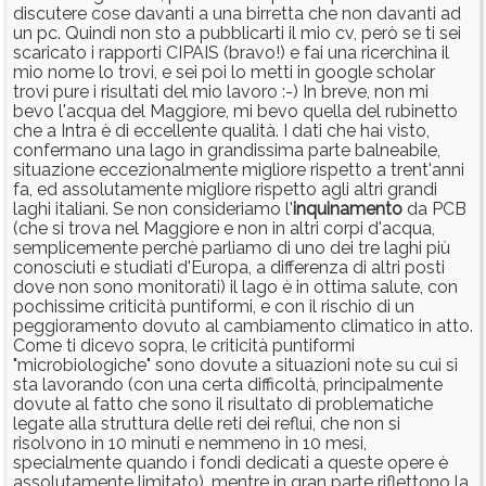
discutere cose davanti a una birretta che non davanti ad
un pc. Quindi non sto a pubblicarti il mio cv, però se ti sei
scaricato i rapporti CIPAIS (bravo!) e fai una ricerchina il
mio nome lo trovi, e sei poi lo metti in google scholar
trovi pure i risultati del mio lavoro :-) In breve, non mi
bevo l'acqua del Maggiore, mi bevo quella del rubinetto
che a Intra è di eccellente qualità. I dati che hai visto,
confermano una lago in grandissima parte balneabile,
situazione eccezionalmente migliore rispetto a trent'anni
fa, ed assolutamente migliore rispetto agli altri grandi
laghi italiani. Se non consideriamo l'
inquinamento
da PCB
(che si trova nel Maggiore e non in altri corpi d'acqua,
semplicemente perchè parliamo di uno dei tre laghi più
conosciuti e studiati d'Europa, a differenza di altri posti
dove non sono monitorati) il lago è in ottima salute, con
pochissime criticità puntiformi, e con il rischio di un
peggioramento dovuto al cambiamento climatico in atto.
Come ti dicevo sopra, le criticità puntiformi
"microbiologiche" sono dovute a situazioni note su cui si
sta lavorando (con una certa difficoltà, principalmente
dovute al fatto che sono il risultato di problematiche
legate alla struttura delle reti dei reflui, che non si
risolvono in 10 minuti e nemmeno in 10 mesi,
specialmente quando i fondi dedicati a queste opere è
assolutamente limitato), mentre in gran parte riflettono la