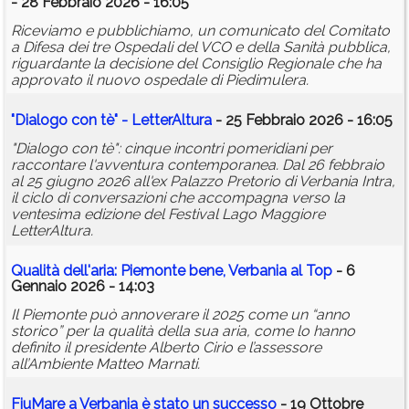
- 28 Febbraio 2026 - 16:05
Riceviamo e pubblichiamo, un comunicato del Comitato
a Difesa dei tre Ospedali del VCO e della Sanità pubblica,
riguardante la decisione del Consiglio Regionale che ha
approvato il nuovo ospedale di Piedimulera.
"Dialogo con tè" - LetterAltura
- 25 Febbraio 2026 - 16:05
"Dialogo con tè": cinque incontri pomeridiani per
raccontare l'avventura contemporanea. Dal 26 febbraio
al 25 giugno 2026 all'ex Palazzo Pretorio di Verbania Intra,
il ciclo di conversazioni che accompagna verso la
ventesima edizione del Festival Lago Maggiore
LetterAltura.
Qualità dell'aria: Piemonte bene, Verbania al Top
- 6
Gennaio 2026 - 14:03
Il Piemonte può annoverare il 2025 come un “anno
storico” per la qualità della sua aria, come lo hanno
definito il presidente Alberto Cirio e l’assessore
all’Ambiente Matteo Marnati.
FiuMare a Verbania è stato un successo
- 19 Ottobre