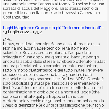
una parabola verso l'anossia al fondo. Quindi se bevi una
sorsata di acqua del Maggiore, hai lo stesso rischio di
prenderti la cacarella come se la bevessi a Ginevra o a
Costanza. ciao!
Laghi Maggiore e Orta: per lo più “fortemente inquinati”
-
13 Luglio 2022 - 13:52
dati...
Lupus, questi dati non significano assolutamente nulla.
Non hanno alcun valore tecnico ne tantomento
scientifico. Se avessero campionato l'acqua della
spiaggia di Suna dopo una giornata di bagni, o peggio
ancora la sabbia della stessa, avrebbero ottenuto risultati
ancora più eclatanti. Un campionamento una tantum,
fatto in modo dilettantesco, è del tutto inutile. Per avere
conoscenza della situazione basta guardare i dati
periodici dei campionamenti seri fatti da ARPA. Questa è
solo pubblicità gratuita per l'associazione (meritevole
finchè vuoi). Inoltre c'è un altro enorme limite, le analisi di
contaminazione microbiologica a nomr adi legge (che
sono scimmittate qui) purtroppo si fanno con
metodologie vecchie di 150 anni, e sono lontanissime dal
livello di definizione (e quindi di classificazione del rischio