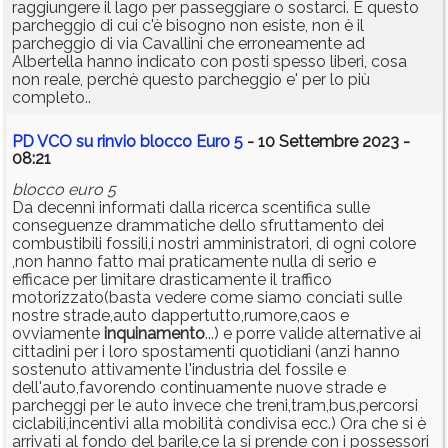
raggiungere il lago per passeggiare o sostarci. E questo
parcheggio di cui c'è bisogno non esiste, non è il
parcheggio di via Cavallini che erroneamente ad
Albertella hanno indicato con posti spesso liberi, cosa
non reale, perchè questo parcheggio e' per lo più
completo..
PD VCO su rinvio blocco Euro 5
- 10 Settembre 2023 -
08:21
blocco euro 5
Da decenni informati dalla ricerca scentifica sulle
conseguenze drammatiche dello sfruttamento dei
combustibili fossili,i nostri amministratori, di ogni colore
,non hanno fatto mai praticamente nulla di serio e
efficace per limitare drasticamente il traffico
motorizzato(basta vedere come siamo conciati sulle
nostre strade,auto dappertutto,rumore,caos e
ovviamente
inquinamento
...) e porre valide alternative ai
cittadini per i loro spostamenti quotidiani (anzi hanno
sostenuto attivamente l'industria del fossile e
dell'auto,favorendo continuamente nuove strade e
parcheggi per le auto invece che treni,tram,bus,percorsi
ciclabili,incentivi alla mobilità condivisa ecc.) Ora che si è
arrivati al fondo del barile,ce la si prende con i possessori