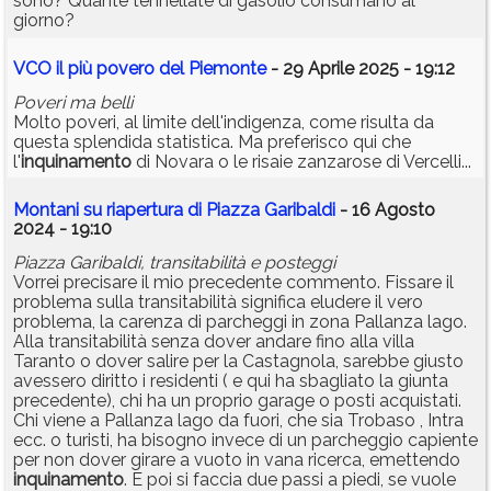
sono? Quante tennellate di gasolio consumano al
giorno?
VCO il più povero del Piemonte
- 29 Aprile 2025 - 19:12
Poveri ma belli
Molto poveri, al limite dell'indigenza, come risulta da
questa splendida statistica. Ma preferisco qui che
l'
inquinamento
di Novara o le risaie zanzarose di Vercelli...
Montani su riapertura di Piazza Garibaldi
- 16 Agosto
2024 - 19:10
Piazza Garibaldi, transitabilità e posteggi
Vorrei precisare il mio precedente commento. Fissare il
problema sulla transitabilità significa eludere il vero
problema, la carenza di parcheggi in zona Pallanza lago.
Alla transitabilità senza dover andare fino alla villa
Taranto o dover salire per la Castagnola, sarebbe giusto
avessero diritto i residenti ( e qui ha sbagliato la giunta
precedente), chi ha un proprio garage o posti acquistati.
Chi viene a Pallanza lago da fuori, che sia Trobaso , Intra
ecc. o turisti, ha bisogno invece di un parcheggio capiente
per non dover girare a vuoto in vana ricerca, emettendo
inquinamento
. E poi si faccia due passi a piedi, se vuole