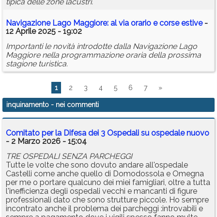
tipica delle zone lacustri.
Navigazione Lago Maggiore: al via orario e corse estive
-
12 Aprile 2025 - 19:02
Importanti le novità introdotte dalla Navigazione Lago
Maggiore nella programmazione oraria della prossima
stagione turistica.
1
2
3
4
5
6
7
»
inquinamento
- nei commenti
Comitato per la Difesa dei 3 Ospedali su ospedale nuovo
- 2 Marzo 2026 - 15:04
TRE OSPEDALI SENZA PARCHEGGI
Tutte le volte che sono dovuto andare all'ospedale
Castelli come anche quello di Domodossola e Omegna
per me o portare qualcuno dei miei famigliari, oltre a tutta
l'inefficienza degli ospedali vecchi e mancanti di figure
professionali dato che sono strutture piccole. Ho sempre
incontrato anche il problema dei parcheggi :introvabili e