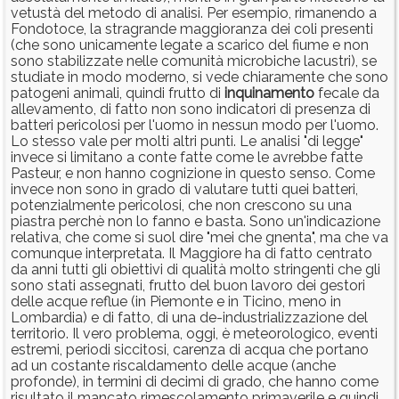
vetustà del metodo di analisi. Per esempio, rimanendo a
Fondotoce, la stragrande maggioranza dei coli presenti
(che sono unicamente legate a scarico del fiume e non
sono stabilizzate nelle comunità microbiche lacustri), se
studiate in modo moderno, si vede chiaramente che sono
patogeni animali, quindi frutto di
inquinamento
fecale da
allevamento, di fatto non sono indicatori di presenza di
batteri pericolosi per l'uomo in nessun modo per l'uomo.
Lo stesso vale per molti altri punti. Le analisi "di legge"
invece si limitano a conte fatte come le avrebbe fatte
Pasteur, e non hanno cognizione in questo senso. Come
invece non sono in grado di valutare tutti quei batteri,
potenzialmente pericolosi, che non crescono su una
piastra perchè non lo fanno e basta. Sono un'indicazione
relativa, che come si suol dire "mei che gnenta", ma che va
comunque interpretata. Il Maggiore ha di fatto centrato
da anni tutti gli obiettivi di qualità molto stringenti che gli
sono stati assegnati, frutto del buon lavoro dei gestori
delle acque reflue (in Piemonte e in Ticino, meno in
Lombardia) e di fatto, di una de-industrializzazione del
territorio. Il vero problema, oggi, è meteorologico, eventi
estremi, periodi siccitosi, carenza di acqua che portano
ad un costante riscaldamento delle acque (anche
profonde), in termini di decimi di grado, che hanno come
risultato il mancato rimescolamento primaverile e quindi