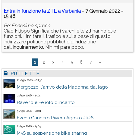
Entra in funzione la ZTL a Verbania
- 7 Gennaio 2022 -
15:48
Re: Ennesimo spreco
Ciao Filippo Significa che i varchi e le ztl hanno due
funzioni. Limitare il traffico e sulla base di questo
indirizzare politiche pubbliche di riduzione
dell'
inquinamento
. Nin mi pare poco.
1
2
3
4
5
6
7
»
PIÙ LETTE
11 Ago 2026 - 08:30
Mergozzo: l'arrivo della Madonna dal lago
9 Ago 2026 - 15:03
Baveno e Feriolo d'Incanto
3 Ago 2026 - 08:01
Eventi Cannero Riviera Agosto 2026
2 Ago 2026 - 15:03
M5S su sospensione bike sharing