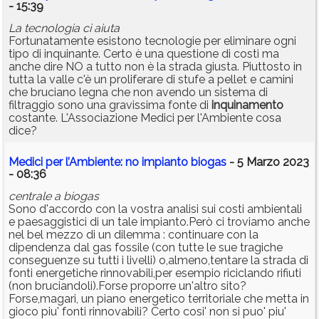
- 15:39
La tecnologia ci aiuta
Fortunatamente esistono tecnologie per eliminare ogni
tipo di inquinante. Certo è una questione di costi ma
anche dire NO a tutto non è la strada giusta. Piuttosto in
tutta la valle c'è un proliferare di stufe a pellet e camini
che bruciano legna che non avendo un sistema di
filtraggio sono una gravissima fonte di
inquinamento
costante. L'Associazione Medici per l'Ambiente cosa
dice?
Medici per l’Ambiente: no impianto biogas
- 5 Marzo 2023
- 08:36
centrale a biogas
Sono d'accordo con la vostra analisi sui costi ambientali
e paesaggistici di un tale impianto.Però ci troviamo anche
nel bel mezzo di un dilemma : continuare con la
dipendenza dal gas fossile (con tutte le sue tragiche
conseguenze su tutti i livelli) o,almeno,tentare la strada di
fonti energetiche rinnovabili,per esempio riciclando rifiuti
(non bruciandoli).Forse proporre un'altro sito?
Forse,magari, un piano energetico territoriale che metta in
gioco piu' fonti rinnovabili? Certo cosi' non si puo' piu'