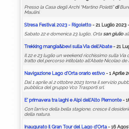
Presso la Casa degli Archi “Martino Poletti”
di
Bure
Maulini.
Stresa Festival 2023 - Rigoletto
- 21 Luglio 2023 
Sabato 22 e domenica 23 luglio, Orta
san
giulio
al
Trekking mangia&bevi sulla Via dell'Abate
- 21 Lug
Il 22 e 23 luglio un weekend ricchissimo sulla Via
tratto del percorso intitolato all'Abate Nicolao de
Navigazione Lago d'Orta orario estivo
- 1 Aprile 
Dal 1 aprile al 2 ottobre 2023 torna il servizio pub
pubblica del gruppo Vco Trasporti srl.
E' primavera tra laghi e Alpi dell'Alto Piemonte
- 1
Con l’arrivo della bella stagione, cresce il desider
della natura.
Inaugurato il Gran Tour del Lago d'Orta
- 16 Agos