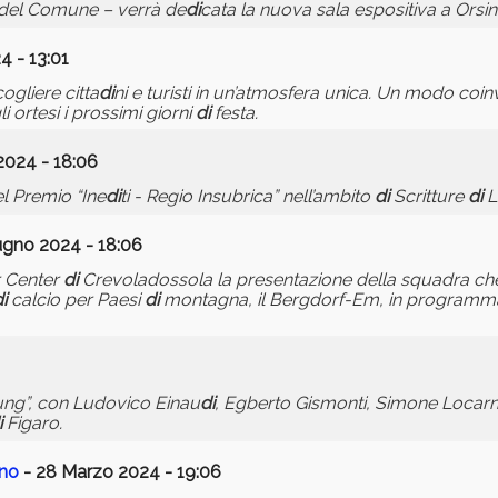
e del Comune – verrà de
di
cata la nuova sala espositiva a Orsi
 - 13:01
ogliere citta
di
ni e turisti in un’atmosfera unica. Un modo coi
i ortesi i prossimi giorni
di
festa.
2024 - 18:06
el Premio “Ine
di
ti - Regio Insubrica” nell’ambito
di
Scritture
di
L
ugno 2024 - 18:06
r Center
di
Crevoladossola la presentazione della squadra che 
i
calcio per Paesi
di
montagna, il Bergdorf-Em, in programma
ng”, con Ludovico Einau
di
, Egberto Gismonti, Simone Locarn
i
Figaro.
no
- 28 Marzo 2024 - 19:06