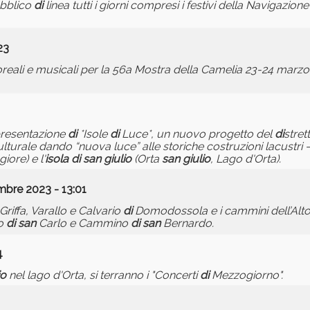
ubblico
di
linea tutti i giorni compresi i festivi della Navigazion
23
oreali e musicali per la 56a Mostra della Camelia 23-24 marz
presentazione
di
*Isole
di
Luce*, un nuovo progetto del
di
stret
lturale dando “nuova luce” alle storiche costruzioni lacustri 
iore) e l'
isola
di
san
giulio
(Orta
san
giulio
, Lago d'Orta).
mbre 2023 - 13:01
Griffa, Varallo e Calvario
di
Domodossola e i cammini dell’Alto
no
di
san
Carlo e Cammino
di
san
Bernardo.
4
io
nel lago d'Orta, si terranno i "Concerti
di
Mezzogiorno".