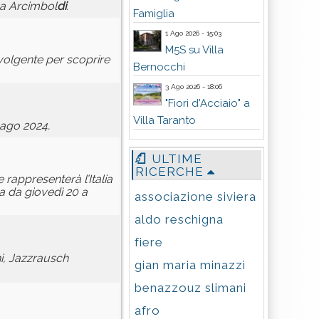
na Arcimbol
di
.
Famiglia
1 Ago 2026 - 15:03
M5S su Villa
nvolgente per scoprire
Bernocchi
3 Ago 2026 - 18:06
"Fiori d'Acciaio" a
Villa Taranto
ago 2024.
ULTIME
RICERCHE
rappresenterà l’Italia
 da giovedì 20 a
associazione siviera
aldo reschigna
fiere
i, Jazzrausch
gian maria minazzi
benazzouz slimani
afro