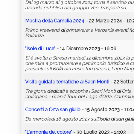
Dal 29 marzo al 3 ottobre 2024 torna il servizio p
azienda pubblica del gruppo Vco Trasporti srl.
Mostra della Camelia 2024
- 22 Marzo 2024 - 10:
Primo weekend
di
primavera: a Verbania eventi fl
Pallanza
"Isole
di
Luce"
- 14 Dicembre 2023 - 16:06
Si è svolta a Stresa martedì 12
di
cembre 2023 la 
che mira a promuovere il patrimonio turistico e cu
presenti sull'
isola
dei Pescatori (Stresa, Lago Magg
Visite guidate tematiche ai Sacri Monti
- 22 Sette
Tre giorni de
di
cati a scoprire i Sacri Monti
di
Orta, 
collegano - Grand Tour del Lago d’Orta, Cammi
Concerti a Orta
san
giulio
- 15 Agosto 2023 - 11:0
Da mercoledì 16 agosto 2023 sull'
isola
di
san
giul
"L'armonia del colore"
- 30 Luglio 2023 - 14:03