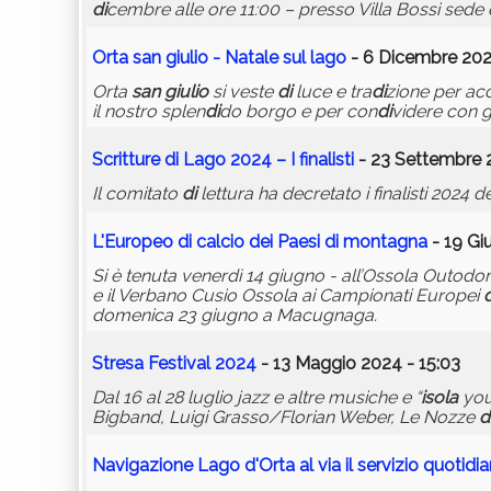
di
cembre alle ore 11:00 – presso Villa Bossi sed
Orta
san
giulio
- Natale sul lago
- 6 Dicembre 2024
Orta
san
giulio
si veste
di
luce e tra
di
zione per acc
il nostro splen
di
do borgo e per con
di
videre con gl
Scritture
di
Lago 2024 – I finalisti
- 23 Settembre 
Il comitato
di
lettura ha decretato i finalisti 2024 d
L'Europeo
di
calcio dei Paesi
di
montagna
- 19 Gi
Si è tenuta venerdì 14 giugno - all’Ossola Outodo
e il Verbano Cusio Ossola ai Campionati Europei
d
domenica 23 giugno a Macugnaga.
Stresa Festival 2024
- 13 Maggio 2024 - 15:03
Dal 16 al 28 luglio jazz e altre musiche e “
isola
you
Bigband, Luigi Grasso/Florian Weber, Le Nozze
d
Navigazione Lago d'Orta al via il servizio quoti
di
a