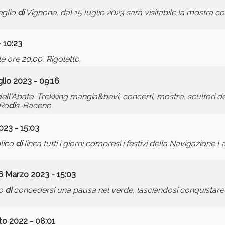
glio
di
Vignone, dal 15 luglio 2023 sarà visitabile la mostra 
- 10:23
le ore 20.00, Rigoletto.
lio 2023 - 09:16
 dell'Abate. Trekking mangia&bevi, concerti, mostre, scultori d
 Ro
di
s-Baceno.
2023 - 15:03
blico
di
linea tutti i giorni compresi i festivi della Navigazione 
6 Marzo 2023 - 15:03
io
di
concedersi una pausa nel verde, lasciandosi conquistare 
to 2022 - 08:01