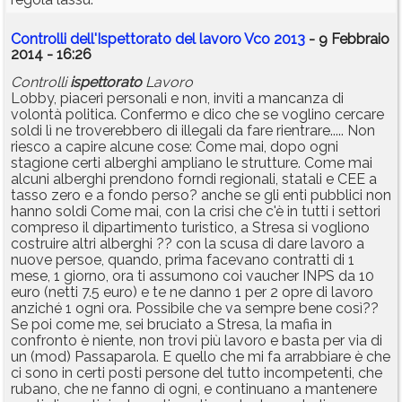
Controlli dell'Ispettorato del lavoro Vco 2013
- 9 Febbraio
2014 - 16:26
Controlli
ispettorato
Lavoro
Lobby, piaceri personali e non, inviti a mancanza di
volontà politica. Confermo e dico che se voglino cercare
soldi lì ne troverebbero di illegali da fare rientrare..... Non
riesco a capire alcune cose: Come mai, dopo ogni
stagione certi alberghi ampliano le strutture. Come mai
alcuni alberghi prendono forndi regionali, statali e CEE a
tasso zero e a fondo perso? anche se gli enti pubblici non
hanno soldi Come mai, con la crisi che c'è in tutti i settori
compreso il dipartimento turistico, a Stresa si vogliono
costruire altri alberghi ?? con la scusa di dare lavoro a
nuove persoe, quando, prima facevano contratti di 1
mese, 1 giorno, ora ti assumono coi vaucher INPS da 10
euro (netti 7.5 euro) e te ne danno 1 per 2 opre di lavoro
anziché 1 ogni ora. Possibile che va sempre bene così??
Se poi come me, sei bruciato a Stresa, la mafia in
confronto è niente, non trovi più lavoro e basta per via di
un (mod) Passaparola. E quello che mi fa arrabbiare è che
ci sono in certi posti persone del tutto incompetenti, che
rubano, che ne fanno di ogni, e continuano a mantenere