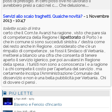
posti di prestigio. In certi posti ove ho lavorato li
avrebbero presi a calci nel c..... Che delusione.....
Servizi allo scalo traghetti. Qualche novità?
- 1 Novembre
2013 - 10:47
toilette scalo di Intra
certo che il Com.te Avanzi ha ragione , visto che pare sia
di competenza della Regione (
ispettorato
di Porto ) e
che in comune si sono succeduti sinistra / destra come
del resto anche in Regione , considerato che c'è un
rimpallo di competenze , se fossi il Sindaco di Verbania ,
metterei a bilancio una cifra che consenta di tenere
aperto il servizio igienico, per poi avvalersi in Regione
della spesa . I turisti non sono a conoscenza ( e a ragione
) a chi compete il costo per l'apertura del servizio , ma
certamente incolpa l'Amministrazione Comunale del
disservizio e non è una bella pubblicità per Verbania . Chi
di dovere ci pensi .
PIÙ LETTE
9 Ago 2026 - 15:03
Baveno e Feriolo d'Incanto
12 Ago 2026 - 08:30