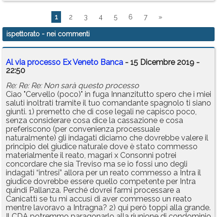
1
2
3
4
5
6
7
»
ispettorato
- nei commenti
Al via processo Ex Veneto Banca
- 15 Dicembre 2019 -
22:50
Re: Re: Re: Non sarà questo processo
Ciao "Cervello (poco)" in fuga Innanzitutto spero che i miei
saluti inoltrati tramite il tuo comandante spagnolo ti siano
giunti. 1) premetto che di cose legali ne capisco poco,
senza considerare cosa dice la cassazione e cosa
preferiscono (per convenienza processuale
naturalmente) gli indagati diciamo che dovrebbe valere il
principio del giudice naturale dove è stato commesso
materialmente il reato, magari x Consonni potrei
concordare che sia Treviso ma se io fossi uno degli
indagati “intresi” allora per un reato commesso a Intra il
giudice dovrebbe essere quello competente per Intra
quindi Pallanza. Perché dovrei farmi processare a
Canicattì se tu mi accusi di aver commesso un reato
mentre lavoravo a Intragna? 2) qui però toppi alla grande.
Il CDA potremmo paragonarlo alla riunione di condominio