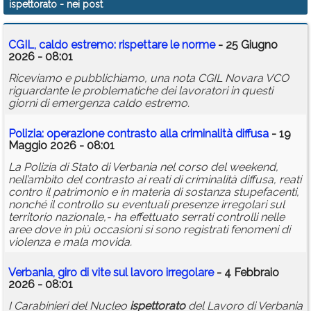
ispettorato
- nei post
Calendario
CGIL, caldo estremo: rispettare le norme
- 25 Giugno
Annunci
2026 - 08:01
Riceviamo e pubblichiamo, una nota CGIL Novara VCO
riguardante le problematiche dei lavoratori in questi
giorni di emergenza caldo estremo.
Polizia: operazione contrasto alla criminalità diffusa
- 19
Maggio 2026 - 08:01
La Polizia di Stato di Verbania nel corso del weekend,
nell’ambito del contrasto ai reati di criminalità diffusa, reati
contro il patrimonio e in materia di sostanza stupefacenti,
nonché il controllo su eventuali presenze irregolari sul
territorio nazionale,- ha effettuato serrati controlli nelle
aree dove in più occasioni si sono registrati fenomeni di
violenza e mala movida.
Verbania, giro di vite sul lavoro irregolare
- 4 Febbraio
2026 - 08:01
I Carabinieri del Nucleo
ispettorato
del Lavoro di Verbania