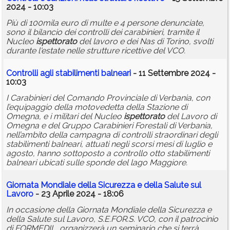
2024 - 10:03
Più di 100mila euro di multe e 4 persone denunciate,
sono il bilancio dei controlli dei carabinieri, tramite il
Nucleo
ispettorato
del lavoro e dei Nas di Torino, svolti
durante l'estate nelle strutture ricettive del VCO.
Controlli agli stabilimenti balneari
- 11 Settembre 2024 -
10:03
I Carabinieri del Comando Provinciale di Verbania, con
l’equipaggio della motovedetta della Stazione di
Omegna, e i militari del Nucleo
ispettorato
del Lavoro di
Omegna e del Gruppo Carabinieri Forestali di Verbania,
nell’ambito della campagna di controlli straordinari degli
stabilimenti balneari, attuati negli scorsi mesi di luglio e
agosto, hanno sottoposto a controllo otto stabilimenti
balneari ubicati sulle sponde del lago Maggiore.
Giornata Mondiale della Sicurezza e della Salute sul
Lavoro
- 23 Aprile 2024 - 18:06
In occasione della Giornata Mondiale della Sicurezza e
della Salute sul Lavoro, S.E.FOR.S. VCO, con il patrocinio
di FORMEDIL, organizzerà un seminario che si terrà