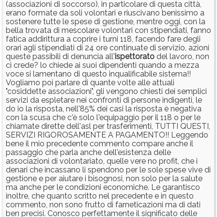
(associazioni di soccorso), in particolare di questa città,
erano formate da soli volontari e riuscivano benissimo a
sostenere tutte le spese di gestione, mentre oggi, con la
bella trovata di mescolare volontari con stipendiati, fanno
fatica addirittura a coprire i turni 118, facendo fare degli
orari agli stipendiati di 24 ore continuate di servizio, azioni
queste passibili di denuncia all'
ispettorato
del lavoro, non
ci crede? lo chiede ai suoi dipendenti quando a mezza
voce si lamentano di questo inqualificabile sistema!!
Vogliamo poi parlare di quante volte alle attuali
"cosiddette associazioni", gli vengono chiesti dei semplici
servizi da espletare nei confronti di persone indigenti, le
do io la risposta, nell'85% dei casi la risposta è negativa
con la scusa che c'è solo l'equipaggio per il 118 o per le
chiamate dirette dell'asl per trasferimenti, TUTTI QUESTI,
SERVIZI RIGOROSAMENTE A PAGAMENTO!! Leggendo
bene il mio precedente commento compare anche il
passaggio che parla anche dell'esistenza delle
associazioni di volontariato, quelle vere no profit, che i
denari che incassano li spendono per le sole spese vive di
gestione e per aiutare i bisognosi, non solo per la salute
ma anche per le condizioni economiche. Le garantisco
inoltre, che quanto scritto nel precedente e in questo
commento, non sono frutto di farneticazioni ma di dati
ben precisi. Conosco perfettamente il significato delle