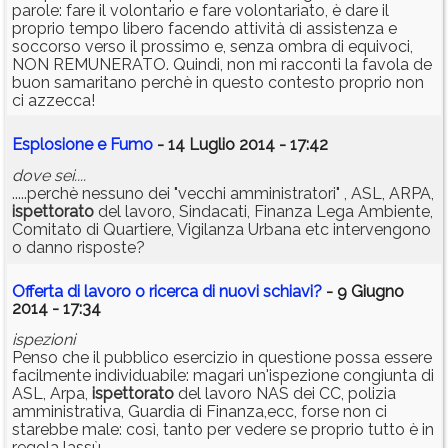
parole: fare il volontario e fare volontariato, è dare il
proprio tempo libero facendo attività di assistenza e
soccorso verso il prossimo e, senza ombra di equivoci,
NON REMUNERATO. Quindi, non mi racconti la favola de
buon samaritano perchè in questo contesto proprio non
ci azzecca!
Esplosione e Fumo
- 14 Luglio 2014 - 17:42
dove sei....
.....perchè nessuno dei "vecchi amministratori" , ASL, ARPA,
ispettorato
del lavoro, Sindacati, Finanza Lega Ambiente,
Comitato di Quartiere, Vigilanza Urbana etc intervengono
o danno risposte?
Offerta di lavoro o ricerca di nuovi schiavi?
- 9 Giugno
2014 - 17:34
ispezioni
Penso che il pubblico esercizio in questione possa essere
facilmente individuabile: magari un'ispezione congiunta di
ASL, Arpa,
ispettorato
del lavoro NAS dei CC, polizia
amministrativa, Guardia di Finanza,ecc, forse non ci
starebbe male: così, tanto per vedere se proprio tutto è in
regola lassù.