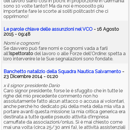
del lavoro siano così in pochi: in proporzione in Germania
sono 10 volte tanto!! Ma da noi è moooolto più
importante fare le scorte ai soliti politcastri che ci
opprimono!
Le parole chiave delle assunzioni nel VCO
- 16 Agosto
2015 - 09:48
Nomi e cognomi
Se davvero può fare nomi e cognomi vada a farli
all'
ispettorato
del lavoro o alle Forze dell'Ordine: spetta a
loro intervenire le le Sue segnalazioni sono fondate.
Banchetto natalizio della Squadra Nautica Salvamento
-
23 Dicembre 2014 - 01:20
x il signor presidente Dario
Caro signor presidente, forse le è sfuggito che in tutte le
righe del mio precedente commento non ho
assolutamente fatto alcun attacco o accusa ai volontari,
anche perchè ho dedicato più della metà della mia vita a
portare avanti questa missione; la mia critica generica era
destinata a tutte quelle pseudo attività d'impresa
camuffate da associazioni/onlus. Si è mai chiesto come
mai una volta (circa 25/30 anni fa), le attività assistenziali