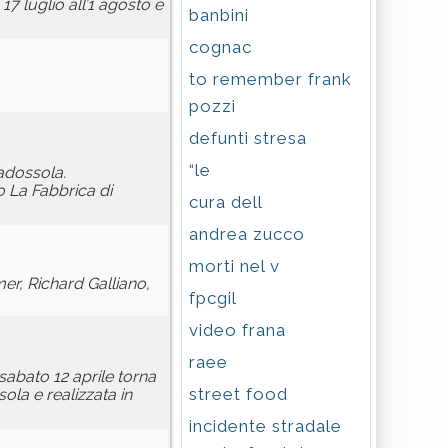
17 luglio all’1 agosto e
banbini
cognac
to remember frank
pozzi
defunti stresa
“le
adossola.
o La Fabbrica di
cura dell
andrea zucco
morti nel v
er, Richard Galliano,
fpcgil
video frana
raee
 sabato 12 aprile torna
street food
ola e realizzata in
incidente stradale