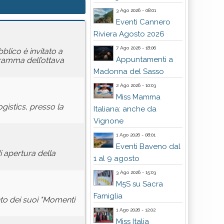
3 Ago 2026 - 08:01
Eventi Cannero
Riviera Agosto 2026
7 Ago 2026 - 18:06
blico è invitato a
Appuntamenti a
ogramma dell’ottava
Madonna del Sasso
2 Ago 2026 - 10:03
Miss Mamma
gistics, presso la
Italiana: anche da
Vignone
1 Ago 2026 - 08:01
Eventi Baveno dal
i apertura della
1 al 9 agosto
3 Ago 2026 - 15:03
M5S su Sacra
Famiglia
to dei suoi "Momenti
1 Ago 2026 - 12:02
Miss Italia