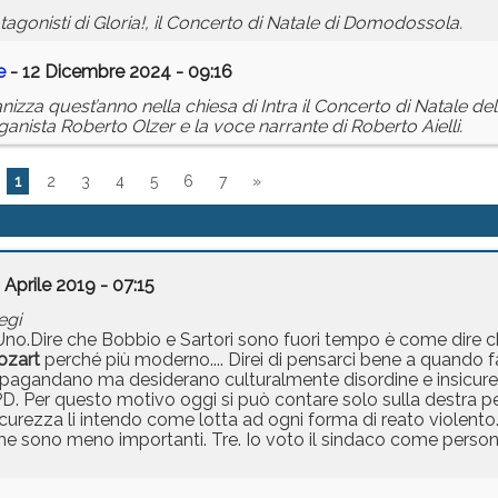
tagonisti di Gloria!, il Concerto di Natale di Domodossola.
e
- 12 Dicembre 2024 - 09:16
izza quest’anno nella chiesa di Intra il Concerto di Natale de
ganista Roberto Olzer e la voce narrante di Roberto Aielli.
1
2
3
4
5
6
7
»
 Aprile 2019 - 07:15
egi
 Uno.Dire che Bobbio e Sartori sono fuori tempo è come dire c
zart
perché più moderno.... Direi di pensarci bene a quando fa
ropagandano ma desiderano culturalmente disordine e insicurez
D. Per questo motivo oggi si può contare solo sulla destra p
icurezza li intendo come lotta ad ogni forma di reato violento. I
er me sono meno importanti. Tre. Io voto il sindaco come person