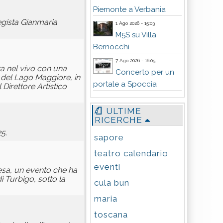
Piemonte a Verbania
regista Gianmaria
1 Ago 2026 - 15:03
M5S su Villa
Bernocchi
7 Ago 2026 - 16:05
ra nel vivo con una
Concerto per un
à del Lago Maggiore, in
portale a Spoccia
Direttore Artistico
ULTIME
RICERCHE
5.
sapore
teatro calendario
eventi
esa, un evento che ha
 Turbigo, sotto la
cula bun
maria
toscana