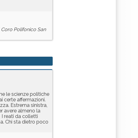
l Coro Polifonico San
he le scienze politiche
i certe affermazioni.
za. Estrema sinistra,
er avere almeno la
 reati da colletti
a. Chi sta dietro poco