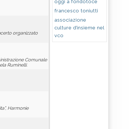
oggi a fondotoce
francesco toniutti
associazione
culture d’insieme nel
ncerto organizzato
vco
mministrazione Comunale
la Ruminelli.
ita”, Harmonie