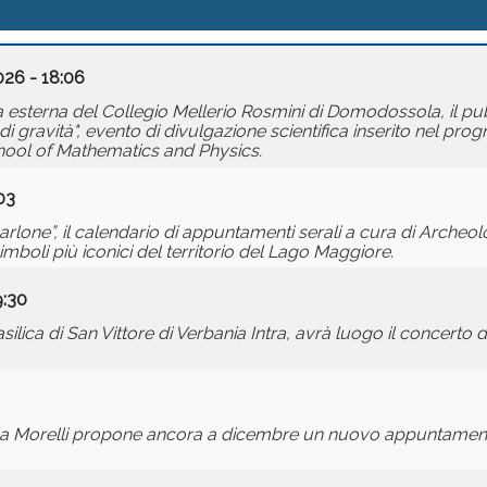
026 - 18:06
ta esterna del Collegio Mellerio Rosmini di Domodossola, il pub
e di gravità", evento di divulgazione scientifica inserito nel pr
hool of Mathematics and Physics.
03
arlone”, il calendario di appuntamenti serali a cura di Archeolo
boli più iconici del territorio del Lago Maggiore.
9:30
lica di San Vittore di Verbania Intra, avrà luogo il concerto d
aella Morelli propone ancora a dicembre un nuovo appuntamen