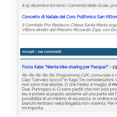
Il 15 dicembre tornano i Cameristi della Scala, pro
Concerto di Natale del Coro Polifonico San Vittor
Il Comitato Pro Restauro Chiesa Santa Marta organ
Vittore diretto dal Maestro Riccardo Zoja, con l’or
mozart
- nei commenti
Forza Italia: "Niente bike sharing per Pasqua?"
- 23
Re: Re: Re: Re: Re: Programma CdX, comunale e r
Ciao "Cervello (poco)" in fuga Tre considerazioni.
non sono mai esistite. O che Fedez è meglio di
mo
Due. Purtroppo si. Ci sono partiti che non solo p
leu e potere al popolo assieme ad una parte del P
possibilità di un minimo di sicurezza. Io ordine e s
bianchi rientrano nella illegalità non violenta. P
mi importa.