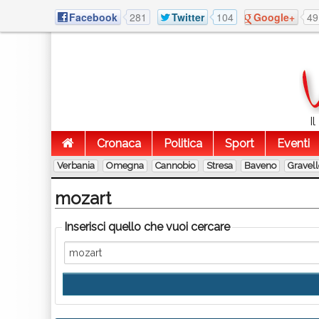
Facebook
281
Twitter
104
Google+
49
I
Cronaca
Politica
Sport
Eventi
Verbania
Omegna
Cannobio
Stresa
Baveno
Gravel
mozart
Inserisci quello che vuoi cercare