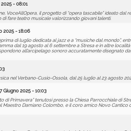
 2025 - 08:01
ne, VoceAllOpera, il progetto di “opera tascabile” ideato dal 
di fare teatro musicale valorizzando giovani talenti.
o 2025 - 18:06
eprima di luglio dedicata al jazz e a “musiche dal mondo”, ent
gramma dal 19 agosto al 6 settembre a Stresa e in altre localit
rispondono all’arcipelago sonoro accuratamente disegnato dal 
:03
sica nel Verbano-Cusio-Ossola, dal 25 luglio al 23 agosto 202
7 Giugno 2025 - 10:03
o di Primavera” tenutosi presso la Chiesa Parrocchiale di Str
i dal Maestro Damiano Colombo, e il coro amico Novo Cantico di