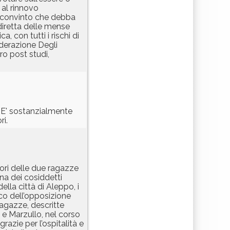
 al rinnovo
iù convinto che debba
iretta delle mense
, con tutti i rischi di
ederazione Degli
ro post studi,
. E' sostanzialmente
ri.
ori delle due ragazze
na dei cosiddetti
ella città di Aleppo, i
co dell’opposizione
ragazze, descritte
e Marzullo, nel corso
azie per l’ospitalità e