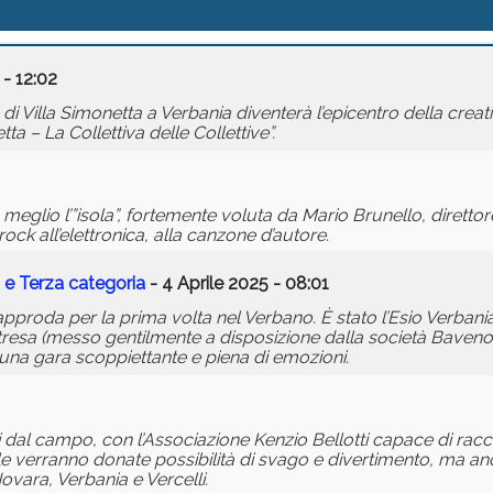
 - 12:02
e di Villa Simonetta a Verbania diventerà l’epicentro della cre
a – La Collettiva delle Collettive”.
meglio l’”isola”, fortemente voluta da Mario Brunello, direttore
rock all’elettronica, alla canzone d’autore.
 e Terza categoria
- 4 Aprile 2025 - 08:01
roda per la prima volta nel Verbano. È stato l’Esio Verbania
i Stresa (messo gentilmente a disposizione dalla società Baven
 una gara scoppiettante e piena di emozioni.
ri dal campo, con l’Associazione Kenzio Bellotti capace di rac
 quale verranno donate possibilità di svago e divertimento, ma a
ovara, Verbania e Vercelli.