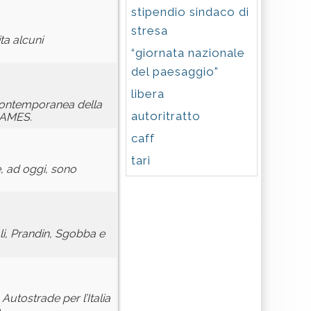
stipendio sindaco di
stresa
ta alcuni
“giornata nazionale
del paesaggio”
libera
 contemporanea della
autoritratto
RAMES.
caff
tari
e, ad oggi, sono
ali, Prandin, Sgobba e
utostrade per l’Italia
.