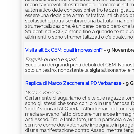
meno favorevoli all'estrazione di idrocarcuri nel 
automatico delle concessioni entro le 12 miglia..
essere una decisione amministrativa, mi chiedo 
scolastiche, potrà sembrare una battuta, ma non lo è
strumentalizzazione, è un bene, penso però che la po
Studenti nel VCO, almeno fino a quando terrà qu
altrimenti, o sono strumentalizzati o c'è qualcuno 
Visita all'Ex CEM: quali impressioni?
- 9 Novembre 
Esiguità di posti e spazi
Ecco uno dei grandi punti deboli del CEM. Nonosta
solo un teatro, nonostante la
sigla
altisonante, e n
Replica di Marco Zacchera al PD Verbanese
- 9 G
Greta e Vanessa
Certamente ci auguriamo che le due ragazze torni
sono gli stessi che sono con loro in una famosa f
"ribelli" vicini ad Al Qaeda . All’indomani del loro r
media avevano fatto circolare numerose immagini 
anti Assad. Tra le tante foto, una in particolare av
sempre come due volontarie impegnate in progetti
di una manifestazione contro Assad, mentre tengono