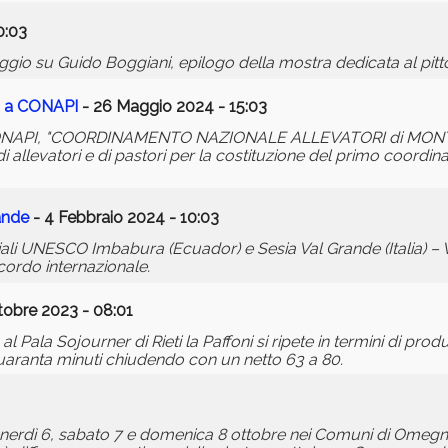
0:03
gio su Guido Boggiani, epilogo della mostra dedicata al pit
pa a CONAPI
- 26 Maggio 2024 - 15:03
ato CONAPI, "COORDINAMENTO NAZIONALE ALLEVATORI di MO
i allevatori e di pastori per la costituzione del primo coordi
ande
- 4 Febbraio 2024 - 10:03
li UNESCO Imbabura (Ecuador) e Sesia Val Grande (Italia) – Vis
cordo internazionale.
tobre 2023 - 08:01
 Pala Sojourner di Rieti la Paffoni si ripete in termini di pro
 quaranta minuti chiudendo con un netto 63 a 80.
venerdì 6, sabato 7 e domenica 8 ottobre nei Comuni di Omeg