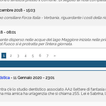
icembre 2018 - 15:03
siliare Forza Italia - Verbania, riguardante i costi della riq
8 - 08:01
ante disperso nelle acque del lago Maggiore iniziata nelle pr
el Fuoco si è protratta per l’intera giornata.
1
2
3
4
5
6
7
»
istica
- 11 Gennaio 2020 - 23:01
ra c’è lo studio dentistico associato AA2 (lettere di fantasi
Una mia amica ha un’agenzia che si chiama 2SS. Lei è Sabrina, l