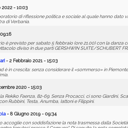
 2022 - 10:03
oratorio di riflessione politica e sociale al quale hanno dato vi
ra di Verbania.
 09:16
o è previsto per sabato 5 febbraio (ore 21.00) con la danza
colo diviso in due parti GERSHWIN SUITE/SCHUBERT F
ari
- 2 Febbraio 2021 - 15:03
end è in crescita: senza considerare il «sommerso» in Piemont
imia.
cembre 2020 - 15:03
ne la Rekiko Faenza, 82-69. Senza Procacci, ci sono Giardini, Sc
on Rubbini, Testa, Anumba, Iattoni e Filippini.
ola
- 8 Giugno 2019 - 09:34
 accoglie con soddisfazione la nota trasmessa dalla Società A
ncontro tenutosi presso il Comune". Di seguito la nota completa