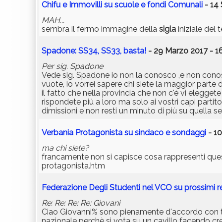
Chifu e Immovilli su scuole e fondi Comunali
- 14
MAH...
sembra il fermo immagine della
sigla
iniziale del 
Spadone: SS34, SS33, basta!
- 29 Marzo 2017 - 1
Per sig. Spadone
Vede sig. Spadone io non la conosco ,e non co
vuote, io vorrei sapere chi siete la maggior parte 
il fatto che nella provincia che non c'è vi eleggete 
rispondete più a loro ma solo ai vostri capi partit
dimissioni e non resti un minuto di più su quella se
Verbania Protagonista su sindaco e sondaggi
- 10
ma chi siete?
francamente non si capisce cosa rappresenti qu
protagonista.htm
Federazione Degli Studenti nel VCO su prossimi 
Re: Re: Re: Re: Giovani
Ciao Giovanni% sono pienamente d'accordo con te,
nazionale perchè si vota su un cavillo facendo cre