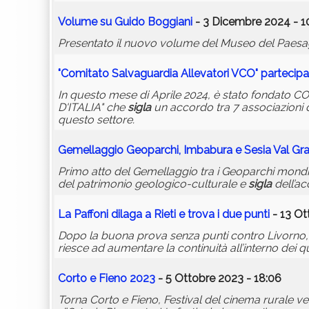
Volume su Guido Boggiani
- 3 Dicembre 2024 - 1
Presentato il nuovo volume del Museo del Paesag
"Comitato Salvaguardia Allevatori VCO" parteci
In questo mese di Aprile 2024, è stato fond
D'ITALIA" che
sigla
un accordo tra 7 associazioni d
questo settore.
Gemellaggio Geoparchi, Imbabura e Sesia Val Gr
Primo atto del Gemellaggio tra i Geoparchi mondia
del patrimonio geologico-culturale e
sigla
dell’ac
La Paffoni dilaga a Rieti e trova i due punti
- 13 Ot
Dopo la buona prova senza punti contro Livorno, al
riesce ad aumentare la continuità all’interno dei
Corto e Fieno 2023
- 5 Ottobre 2023 - 18:06
Torna Corto e Fieno, Festival del cinema rurale 