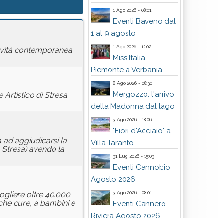
1 Ago 2026 - 08:01
Eventi Baveno dal
1 al 9 agosto
1 Ago 2026 - 12:02
atività contemporanea,
Miss Italia
Piemonte a Verbania
8 Ago 2026 - 08:30
Mergozzo: l'arrivo
 Artistico di Stresa
della Madonna dal lago
3 Ago 2026 - 18:06
"Fiori d'Acciaio" a
 ad aggiudicarsi la
Villa Taranto
o Stresa) avendo la
31 Lug 2026 - 15:03
Eventi Cannobio
Agosto 2026
3 Ago 2026 - 08:01
cogliere oltre 40.000
nche cure, a bambini e
Eventi Cannero
Riviera Agosto 2026