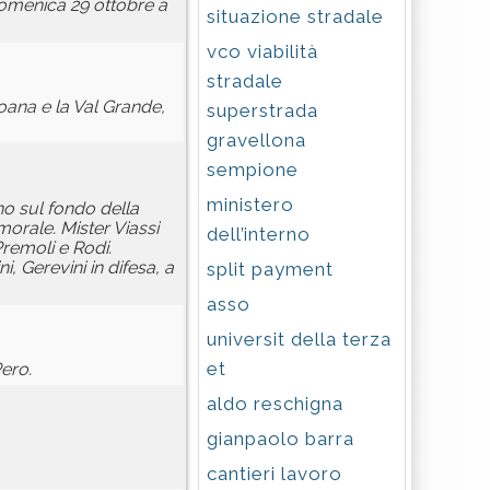
domenica 29 ottobre a
situazione stradale
vco viabilità
stradale
Loana e la Val Grande,
superstrada
gravellona
sempione
ministero
ano sul fondo della
morale. Mister Viassi
dell’interno
Premoli e Rodi.
i, Gerevini in difesa, a
split payment
asso
universit della terza
et
ero.
aldo reschigna
gianpaolo barra
cantieri lavoro