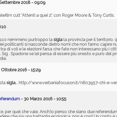
 Settembre 2018 - 09:09
telefilm cult "Attenti a quei 2", con Roger Moore & Tony Curtis.
6:10
nosco nemmeno purtroppo la
sigla
la provincia per il territorio
dei politicanti si nasconde dietro nomi che non fanno capire nul
tra di voli e le elezioni farsa che fate non interessano più i ci
o. Sig . Spadone se lei pensa di essere più onesto e puro del pr
dia.
 Ottobre 2016 - 15:29
esta
sigla
... http://www.verbaniafocuson.it/n803957-chi-e-ve
referendum
- 30 Marzo 2016 - 10:55
 per quel che vale. Anch'io penso che siano due referendum 
dere che sia una battaglia ecologica, non è così! Un conto è v