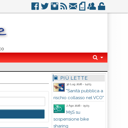
co
PIÙ LETTE
30 Lug 2026 - 14:03
"Sanità pubblica a
rischio collasso nel VCO"
2 Ago 2026 - 15:03
M5S su
sospensione bike
sharing