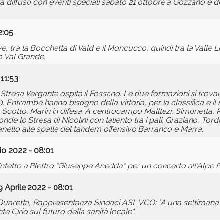
arà diffuso con eventi speciali sabato 21 ottobre a Gozzano e 
2:05
, tra la Bocchetta di Vald e il Moncucco, quindi tra la Valle 
o Val Grande.
 11:53
 Lo Stresa Vergante ospita il Fossano. Le due formazioni si trov
0. Entrambe hanno bisogno della vittoria, per la classifica e il 
, Scotto, Marin in difesa. A centrocampo Malltezi, Simonetta, 
e lo Stresa di Nicolini con taliento tra i pali, Graziano, Tordin
anello alle spalle del tandem offensivo Barranco e Marra.
io 2022 - 08:01
intetto a Plettro “Giuseppe Anedda” per un concerto all'Alpe P
9 Aprile 2022 - 08:01
Quaretta, Rappresentanza Sindaci ASL VCO: "A una settimana
e Cirio sul futuro della sanità locale".