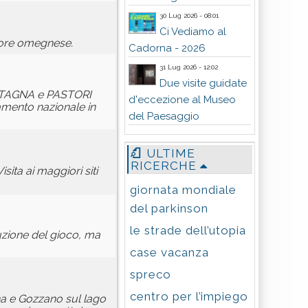
30 Lug 2026 - 08:01
Ci Vediamo al
tore omegnese.
Cadorna - 2026
31 Lug 2026 - 12:02
Due visite guidate
NTAGNA e PASTORI
d'eccezione al Museo
namento nazionale in
del Paesaggio
ULTIME
RICERCHE
ita ai maggiori siti
giornata mondiale
del parkinson
le strade dell’utopia
duzione del gioco, ma
case vacanza
spreco
centro per l’impiego
na e Gozzano sul lago