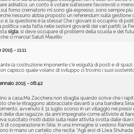
mare adriatico, un conto è votare sull'essere favorevoli o meno
. ...sul forno crematorio mi sono già espresso, sono sempre p
perchè nessuno abbia proposto un referendum sulla gestione d
, la questione è la stessa! Che i giovani si occupino di politica
litica vada fatta nelle sezioni giovanili dei vari partiti, la F
esta
sigla
, si deve occupare di problemi della scuola e del futu
che ci marcia! Saluti Maurilio
2015 - 11:11
nte la costruzione imponente c'è esiguità di posti e di spazi
on capisco quale volano di sviluppo ci trovino i suoi sostenito
ennaio 2015 - 08:42
no a casa.Ma Zacchera non sbaglia quando scrive che i rapit
oto che le ritraggono abbracciate davanti a una bandiera Siria
apimento, avvenuto il 31 luglio scorso in un villaggio nei pressi d
delle due ragazze, da anni impegnate come attiviste al fian
eva suscitato molti dubbi sulla reale attività svolta dalle due 
 di cooperazione in Siria. In una immagine si vedono Ramelli 
 in mano un cartello che recita: “Agli eroi di Liwa Shuhada gr