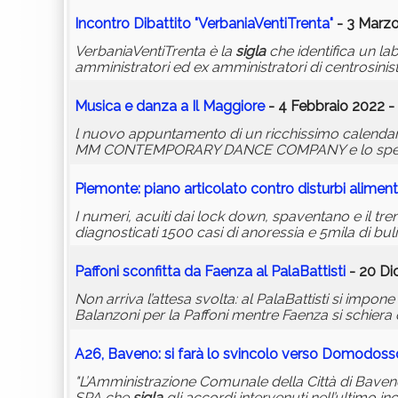
Incontro Dibattito "VerbaniaVentiTrenta"
- 3 Marzo
VerbaniaVentiTrenta è la
sigla
che identifica un lab
amministratori ed ex amministratori di centrosinist
Musica e danza a Il Maggiore
- 4 Febbraio 2022 -
l nuovo appuntamento di un ricchissimo calendari
MM CONTEMPORARY DANCE COMPANY e lo spetta
Piemonte: piano articolato contro disturbi aliment
I numeri, acuiti dai lock down, spaventano e il tr
diagnosticati 1500 casi di anoressia e 5mila di bul
Paffoni sconfitta da Faenza al PalaBattisti
- 20 Di
Non arriva l’attesa svolta: al PalaBattisti si impo
Balanzoni per la Paffoni mentre Faenza si schiera c
A26, Baveno: si farà lo svincolo verso Domodoss
"L’Amministrazione Comunale della Città di Baveno
SPA che
sigla
gli accordi intervenuti nell’ultimo i