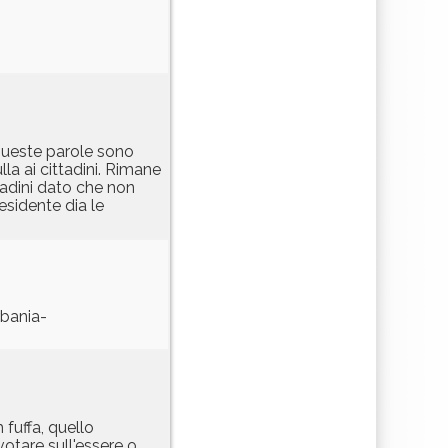
, queste parole sono
la ai cittadini. Rimane
ttadini dato che non
esidente dia le
rbania-
fuffa, quello
otare sull'essere o