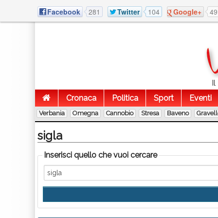
Facebook
281
Twitter
104
Google+
49
I
Cronaca
Politica
Sport
Eventi
Verbania
Omegna
Cannobio
Stresa
Baveno
Gravel
sigla
Inserisci quello che vuoi cercare