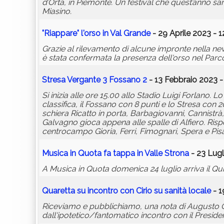
d’Orta, in Piemonte. Un festival che quest’anno s
Miasino.
"Riappare" l'orso in Val Grande
- 29 Aprile 2023 - 1
Grazie al rilevamento di alcune impronte nella neve
è stata confermata la presenza dell'orso nel Parc
Stresa Vergante 3 Fossano 2
- 13 Febbraio 2023 -
Si inizia alle ore 15.00 allo Stadio Luigi Forlano.
classifica, il Fossano con 8 punti e lo Stresa con 2
schiera Ricatto in porta, Barbagiovanni, Cannistrà
Galvagno gioca appena alle spalle di Alfiero. Rispond
centrocampo Gioria, Ferri, Fimognari, Spera e Pis
Musica in Quota fa tappa in Valle Strona
- 23 Lugl
A Musica in Quota domenica 24 luglio arriva il Qu
Quaretta su incontro con Cirio su sanità locale
- 1
Riceviamo e pubblichiamo, una nota di Augusto 
dall'ipotetico/fantomatico incontro con il President