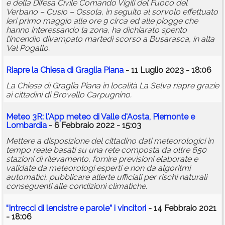
e della Difesa Civile Comando Vigili del Fuoco del
Verbano – Cusio – Ossola, in seguito al sorvolo effettuato
ieri primo maggio alle ore 9 circa ed alle piogge che
hanno interessando la zona, ha dichiarato spento
l’incendio divampato martedì scorso a Busarasca, in alta
Val Pogallo.
Riapre la Chiesa di Graglia Piana
- 11 Luglio 2023 - 18:06
La Chiesa di Graglia Piana in località La Selva riapre grazie
ai cittadini di Brovello Carpugnino.
Meteo 3R: l'App meteo di Valle d'Aosta, Piemonte e
Lombardia
- 6 Febbraio 2022 - 15:03
Mettere a disposizione del cittadino dati meteorologici in
tempo reale basati su una rete composta da oltre 650
stazioni di rilevamento, fornire previsioni elaborate e
validate da meteorologi esperti e non da algoritmi
automatici, pubblicare allerte ufficiali per rischi naturali
conseguenti alle condizioni climatiche.
“Intrecci di lencistre e parole” i vincitori
- 14 Febbraio 2021
- 18:06