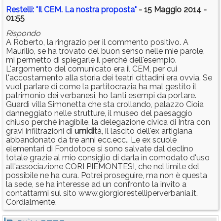
Restelli: "Il CEM. La nostra proposta"
- 15 Maggio 2014 -
01:55
Rispondo
A Roberto, la ringrazio per il commento positivo. A
Maurilio, se ha trovato del buon senso nelle mie parole,
mi permetto di spiegarle il perché dell'esempio.
L'argomento del comunicato era il CEM, per cui
l'accostamento alla storia dei teatri cittadini era ovvia. Se
vuol parlare di come la partitocrazia ha mal gestito il
patrimonio dei verbanesi, ho tanti esempi da portare.
Guardi villa Simonetta che sta crollando, palazzo Cioia
danneggiato nelle strutture, il museo del paesaggio
chiuso perché inagibile, la delegazione civica di Intra con
gravi infiltrazioni di
umidit
à, il lascito dell'ex artigiana
abbandonato da tre anni ecc.ecc.. Le ex scuole
elementari di Fondotoce si sono salvate dal declino
totale grazie al mio consiglio di darla in comodato d'uso
all'associazione CORI PIEMONTESI, che nel limite del
possibile ne ha cura. Potrei proseguire, ma non è questa
la sede, se ha interesse ad un confronto la invito a
contattarmi sul sito www.giorgiorestelliperverbania.it.
Cordialmente.