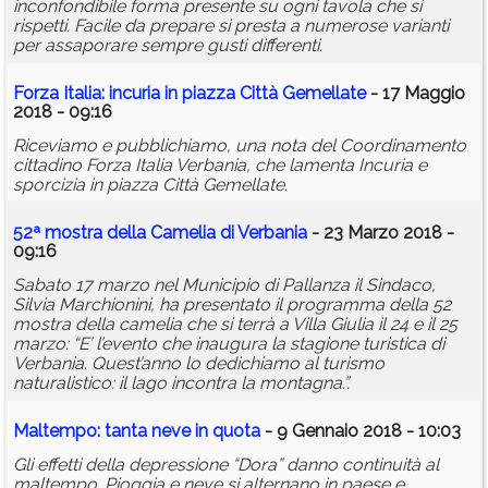
inconfondibile forma presente su ogni tavola che si
rispetti. Facile da prepare si presta a numerose varianti
per assaporare sempre gusti differenti.
Forza Italia: incuria in piazza Città Gemellate
- 17 Maggio
2018 - 09:16
Riceviamo e pubblichiamo, una nota del Coordinamento
cittadino Forza Italia Verbania, che lamenta Incuria e
sporcizia in piazza Città Gemellate.
52ª mostra della Camelia di Verbania
- 23 Marzo 2018 -
09:16
Sabato 17 marzo nel Municipio di Pallanza il Sindaco,
Silvia Marchionini, ha presentato il programma della 52
mostra della camelia che si terrà a Villa Giulia il 24 e il 25
marzo: “E’ l’evento che inaugura la stagione turistica di
Verbania. Quest’anno lo dedichiamo al turismo
naturalistico: il lago incontra la montagna.”.
Maltempo: tanta neve in quota
- 9 Gennaio 2018 - 10:03
Gli effetti della depressione “Dora” danno continuità al
maltempo. Pioggia e neve si alternano in paese e