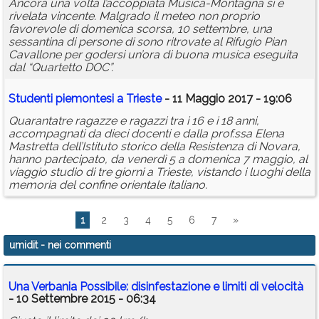
Ancora una volta l’accoppiata Musica-Montagna si è
rivelata vincente. Malgrado il meteo non proprio
favorevole di domenica scorsa, 10 settembre, una
sessantina di persone di sono ritrovate al Rifugio Pian
Cavallone per godersi un’ora di buona musica eseguita
dal “Quartetto DOC”.
Studenti piemontesi a Trieste
- 11 Maggio 2017 - 19:06
Quarantatre ragazze e ragazzi tra i 16 e i 18 anni,
accompagnati da dieci docenti e dalla prof.ssa Elena
Mastretta dell’Istituto storico della Resistenza di Novara,
hanno partecipato, da venerdì 5 a domenica 7 maggio, al
viaggio studio di tre giorni a Trieste, vistando i luoghi della
memoria del confine orientale italiano.
1
2
3
4
5
6
7
»
umidit
- nei commenti
Una Verbania Possibile: disinfestazione e limiti di velocità
- 10 Settembre 2015 - 06:34