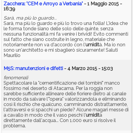
Zacchera: "CEM e Arroyo a Verbania"
- 1 Maggio 2015 -
16:39
Sarà, ma più lo guardo...
Sarà, ma più lo guardo e più lo trovo una follia! L'idea che
le forma tonde siano delle solo delle quinte, senza
nessuna funzionalità mi fa venire i brividi! Evito commenti
sul fatto che siano costruite in legno, materiale che
notoriamente non va d'accordo con l'
umidit
à. Ma io non
sono un'architetto e mi sbaglierò sicuramente! Saluti
Maurilio
M5S: manutenzioni e difetti
- 4 Marzo 2015 - 15:03
fenomenali
Spettacolare la "cementificazione dei tombini" manco
fossimo nel deserto di Atacama. Per la roggia non
sarebbe sufficiente allineare delle fioriere dietro al canale
in modo da salvare l'"opera" valorizzandola e eliminando
così il rischio che qualcuno, camminando distrattamente,
l'attraversi e si spacchi un piede? Alcune magari messe di
a cavallo in modo che il vaso peschi l'
umidit
à
direttamente dall'acqua... Con 1.000 euro si risolve il
problema.