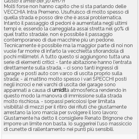
Giusto il limite dei 30 km/h
Molti forse non hanno capito che si sta parlando delle
VECCHIA Intra Premeno. Usufruisco di molto spesso di
quella strada e posso dire che è assai problematica.
Intanto il passaggio di pedoni è aumentata negli ultimi
tempi e, essendo la carreggiata assai stretta nel 90% di
quel tratto stradale, non è possibile il passaggio
contemporaneo di due macchine più un pedone.
Tecnicamente è possibile ma la maggior parte di noi non
vuole far morire di infarto la vecchietta sfiorandola di
pochi millimetri. A tutto questo si aggiungono tutta una
serie di elementi critici: - tante abitazione hanno l'entrata
direttamente sulla strada, - ci sono tanti ingressi di
garage e posti auto con varco di uscita proprio sulla
strada; - al mattino molto spesso i vari SPECCHI posti
negli incroci e nei varchi di uscita dei garage sono
appannati a causa di
umidit
à atmosferica rendendo in
questo modo la manovra di immissione sulla strada
molto rischiosa. - sorpassi pericolosi (per limitata
visibilità) di mezzi per il ritiro dei rifiuti che giustamente
arrestano la loro marcia per svolgere il loro lavoro;
Giustamente ha detto il consigliere Renato Brignone che
imporre un limite non basta. Io suggerirei l'uso massiccio
di cunette di rallentamento nei punti più sensibili.