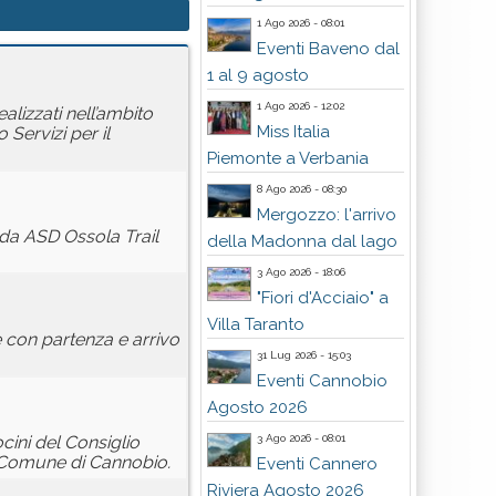
1 Ago 2026 - 08:01
Eventi Baveno dal
1 al 9 agosto
1 Ago 2026 - 12:02
alizzati nell’ambito
Miss Italia
 Servizi per il
Piemonte a Verbania
8 Ago 2026 - 08:30
Mergozzo: l'arrivo
 da ASD Ossola Trail
della Madonna dal lago
3 Ago 2026 - 18:06
"Fiori d'Acciaio" a
Villa Taranto
 con partenza e arrivo
31 Lug 2026 - 15:03
Eventi Cannobio
Agosto 2026
3 Ago 2026 - 08:01
cini del Consiglio
l Comune di Cannobio.
Eventi Cannero
Riviera Agosto 2026