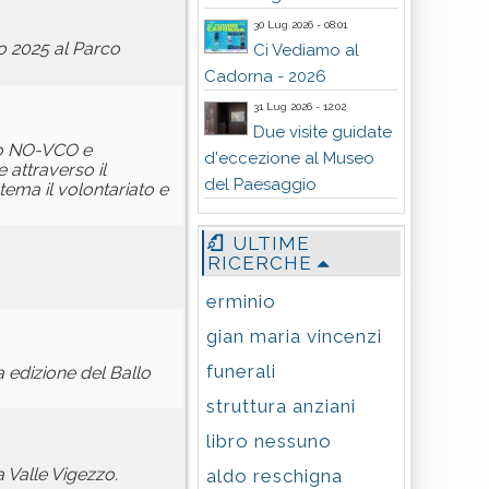
30 Lug 2026 - 08:01
no 2025 al Parco
Ci Vediamo al
Cadorna - 2026
31 Lug 2026 - 12:02
Due visite guidate
rio NO-VCO e
d'eccezione al Museo
 attraverso il
del Paesaggio
ema il volontariato e
ULTIME
RICERCHE
erminio
gian maria vincenzi
funerali
 edizione del Ballo
struttura anziani
libro nessuno
a Valle Vigezzo.
aldo reschigna