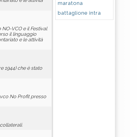
ariato e le attività
maratona
battaglione intra
io NO-VCO e il Festival
rso il linguaggio
ariato e le attività
re 1944) che è stato
evco No Profit presso
collaterali.