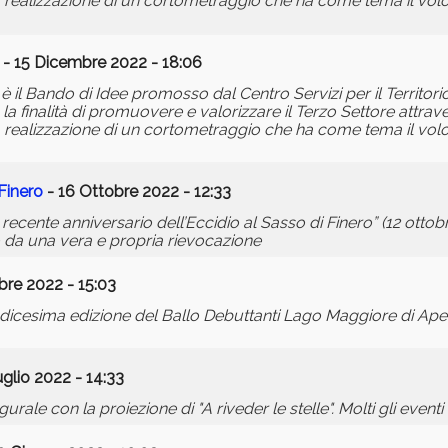
realizzazione di un cortometraggio che ha come tema il volont
- 15 Dicembre 2022 - 18:06
à” è il Bando di Idee promosso dal Centro Servizi per il Territor
a finalità di promuovere e valorizzare il Terzo Settore attrave
realizzazione di un cortometraggio che ha come tema il volont
Finero
- 16 Ottobre 2022 - 12:33
 recente anniversario dell’Eccidio al Sasso di Finero” (12 ottob
o da una vera e propria rievocazione
bre 2022 - 15:03
l'undicesima edizione del Ballo Debuttanti Lago Maggiore di Ap
glio 2022 - 14:33
urale con la proiezione di "A riveder le stelle". Molti gli eventi 