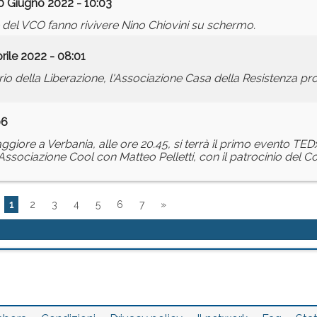
0 Giugno 2022 - 10:03
le del VCO fanno rivivere Nino Chiovini su schermo.
rile 2022 - 08:01
ario della Liberazione, l'Associazione Casa della Resistenza pr
06
giore a Verbania, alle ore 20.45, si terrà il primo evento TED
Associazione Cool con Matteo Pelletti, con il patrocinio del C
1
2
3
4
5
6
7
»