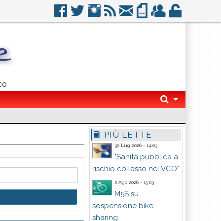
co
PIÙ LETTE
30 Lug 2026 - 14:03
"Sanità pubblica a
rischio collasso nel VCO"
2 Ago 2026 - 15:03
M5S su
sospensione bike
sharing