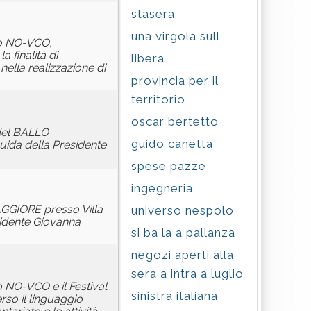
stasera
una virgola sull
rio NO-VCO,
 finalità di
libera
ella realizzazione di
provincia per il
territorio
oscar bertetto
 del BALLO
guido canetta
ida della Presidente
spese pazze
ingegneria
AGGIORE presso Villa
universo nespolo
sidente Giovanna
si ba la a pallanza
negozi aperti alla
sera a intra a luglio
io NO-VCO e il Festival
sinistra italiana
rso il linguaggio