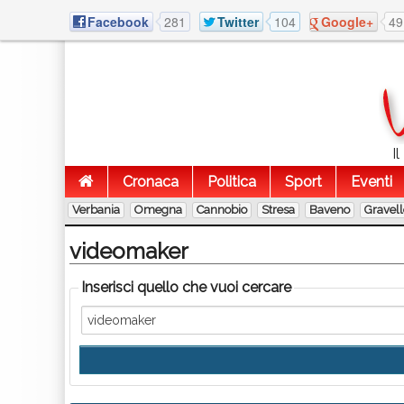
Facebook
281
Twitter
104
Google+
49
I
Cronaca
Politica
Sport
Eventi
Verbania
Omegna
Cannobio
Stresa
Baveno
Gravel
videomaker
Inserisci quello che vuoi cercare