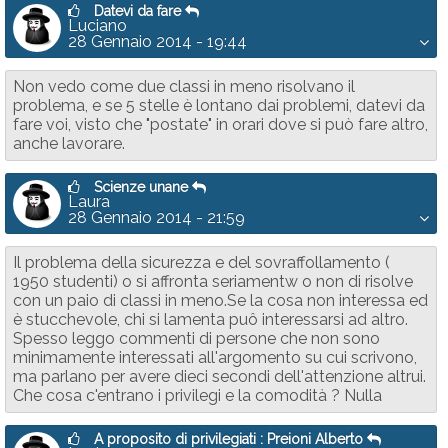
Datevi da fare
Luciano
28 Gennaio 2014 - 19:44
Non vedo come due classi in meno risolvano il
problema, e se 5 stelle è lontano dai problemi, datevi da
fare voi, visto che "postate" in orari dove si può fare altro,
anche lavorare.
Scienze unane
Laura
28 Gennaio 2014 - 21:59
Il problema della sicurezza e del sovraffollamento (
1950 studenti) o si affronta seriamentw o non di risolve
con un paio di classi in meno.Se la cosa non interessa ed
è stucchevole, chi si lamenta puô interessarsi ad altro.
Spesso leggo commenti di persone che non sono
minimamente interessati all'argomento su cui scrivono,
ma parlano per avere dieci secondi dell'attenzione altrui.
Che cosa c'entrano i privilegi e la comodità ? Nulla
A proposito di privilegiati : Preioni Alberto