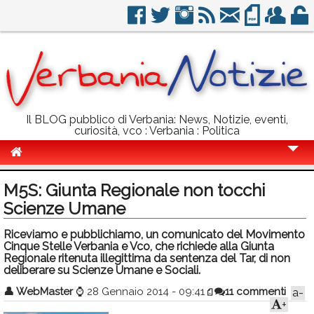
Il BLOG pubblico di Verbania: News, Notizie, eventi,
curiosità, vco : Verbania : Politica
Cronaca
M5S: Giunta Regionale non tocchi
Politica
Scienze Umane
Sport
Riceviamo e pubblichiamo, un comunicato del Movimento
Cinque Stelle Verbania e Vco, che richiede alla Giunta
Eventi
Regionale ritenuta illegittima da sentenza del Tar, di non
deliberare su Scienze Umane e Sociali.
Info Utili
👤
WebMaster
⌚
28 Gennaio 2014 - 09:41
11 commenti
a-
+
Rubriche