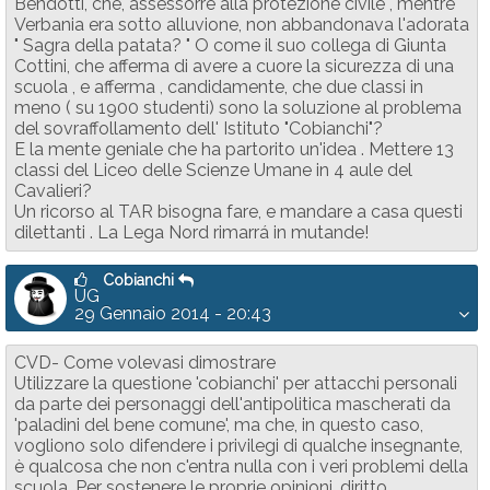
Bendotti, che, assessorre alla protezione civile , mentre
Verbania era sotto alluvione, non abbandonava l'adorata
" Sagra della patata? " O come il suo collega di Giunta
Cottini, che afferma di avere a cuore la sicurezza di una
scuola , e afferma , candidamente, che due classi in
meno ( su 1900 studenti) sono la soluzione al problema
del sovraffollamento dell' Istituto "Cobianchi"?
E la mente geniale che ha partorito un'idea . Mettere 13
classi del Liceo delle Scienze Umane in 4 aule del
Cavalieri?
Un ricorso al TAR bisogna fare, e mandare a casa questi
dilettanti . La Lega Nord rimarrá in mutande!
Cobianchi
UG
29 Gennaio 2014 - 20:43
CVD- Come volevasi dimostrare
Utilizzare la questione 'cobianchi' per attacchi personali
da parte dei personaggi dell'antipolitica mascherati da
'paladini del bene comune', ma che, in questo caso,
vogliono solo difendere i privilegi di qualche insegnante,
è qualcosa che non c'entra nulla con i veri problemi della
scuola. Per sostenere le proprie opinioni, diritto