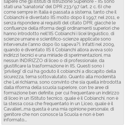
sapere che gli istituti di Istruzione Superiore - IIS sono
stati una "sanatoria" del DPR 233/97 (art. 2 c. 6) che
come sempre in Italia è passata a sistema, tanto che il
Cobianchi è diventato IIS molto dopo il 1997, nel 2011, e
senza rispondere ai requisiti del citato DPR, giacché le
confluenze della riforma degli ordinamenti superiori che
hanno introdotto nell'IIS Cobianchi i licei linguistico, di
scienze umane e scientifico-scienze applicate sono
intervenute l'anno dopo (lo sapeva?). Infatti nel 2009,
quando è diventato IIS il Cobianchi allora aveva solo
indirizzi tecnici e una miriade di sperimentazioni, ma
nessun INDIRIZZO di liceo o di professionale, da
giustificare la trasformazione in IIS. Questi sono i
'privilegi' di cui ha goduto il cobianchi a discapito della
sicurezza, tema sottovalutato. Quanto alla modernità
che Lei richiama, sono convinto che sia quella introdotta
dalla riforma della scuola superiore, con tre aree di
formazione ben definite, per cui frequentare un indirizzo
di liceo in un IStituto tecnico, quale è il Cobianchi, non è
la stessa cosa che frequentarlo in un Liceo, quale è il
Cavalieri...ma questa è una mia opinione personale, di
genitore che non conosce la Scuola e non è ben
informato...