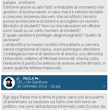
parlare , si informi.
S'informi anche su altri fatti: le industrie al momento non
godono di buona salute, e caso mai è il settore terziario
a crescere, lei pensa davvero che un istituto tecnico
possa accrescere le iscrizioni e accogliere un numero
illimitato di studenti? Non sa che laboratori ed officine
sono tarati su un certo numero di studenti?
E quale sarebbe il privilegio degli insegnanti? Quello di
lavorare?
L'antipolitica la creano i politici che parlano a vanvera,
senza cognizione di causa , e poi purtroppo decidono.
L'intelligenza non è di destra né di sinistra, e lo dimostra
l'intervento odierno di Michael Immovilli, che ha colto
benissimo il punto.Se adesso lei avesse anche firmarsi.. e
usare qualche lettera maiuscola
PAOLA
UG = Un Genitore
30 Gennaio 2014 - 15:49
Egr. sig.a Paola che si firma in parte, salvo poi accusarmi
di anonimato, la rassicuro sul fatto che non sono un
politico, ma sono abbastanza informato sulla Scuola, da