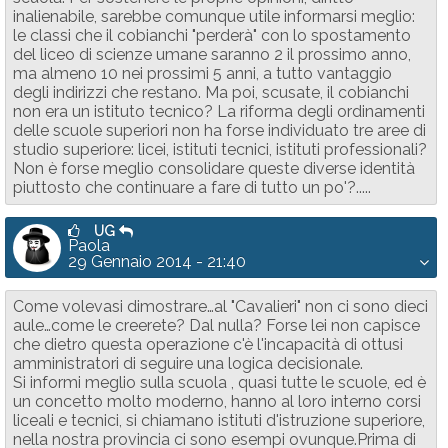
inalienabile, sarebbe comunque utile informarsi meglio:
le classi che il cobianchi "perderà" con lo spostamento
del liceo di scienze umane saranno 2 il prossimo anno,
ma almeno 10 nei prossimi 5 anni, a tutto vantaggio
degli indirizzi che restano. Ma poi, scusate, il cobianchi
non era un istituto tecnico? La riforma degli ordinamenti
delle scuole superiori non ha forse individuato tre aree di
studio superiore: licei, istituti tecnici, istituti professionali?
Non è forse meglio consolidare queste diverse identità
piuttosto che continuare a fare di tutto un po'?.....
UG
Paola
29 Gennaio 2014 - 21:40
Come volevasi dimostrare…al "Cavalieri" non ci sono dieci
aule…come le creerete? Dal nulla? Forse lei non capisce
che dietro questa operazione c'è l'incapacità di ottusi
amministratori di seguire una logica decisionale.
Si informi meglio sulla scuola , quasi tutte le scuole, ed è
un concetto molto moderno, hanno al loro interno corsi
liceali e tecnici, si chiamano istituti d'istruzione superiore,
nella nostra provincia ci sono esempi ovunque.Prima di