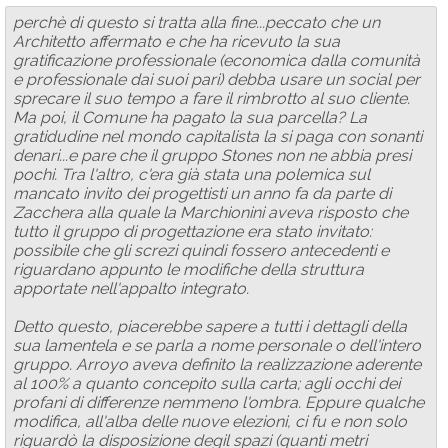
perchè di questo si tratta alla fine...peccato che un
Architetto affermato e che ha ricevuto la sua
gratificazione professionale (economica dalla comunità
e professionale dai suoi pari) debba usare un social per
sprecare il suo tempo a fare il rimbrotto al suo cliente.
Ma poi, il Comune ha pagato la sua parcella? La
gratidudine nel mondo capitalista la si paga con sonanti
denari...e pare che il gruppo Stones non ne abbia presi
pochi. Tra l'altro, c'era già stata una polemica sul
mancato invito dei progettisti un anno fa da parte di
Zacchera alla quale la Marchionini aveva risposto che
tutto il gruppo di progettazione era stato invitato:
possibile che gli screzi quindi fossero antecedenti e
riguardano appunto le modifiche della struttura
apportate nell'appalto integrato.
Detto questo, piacerebbe sapere a tutti i dettagli della
sua lamentela e se parla a nome personale o dell'intero
gruppo. Arroyo aveva definito la realizzazione aderente
al 100% a quanto concepito sulla carta; agli occhi dei
profani di differenze nemmeno l'ombra. Eppure qualche
modifica, all'alba delle nuove elezioni, ci fu e non solo
riguardò la disposizione degil spazi (quanti metri