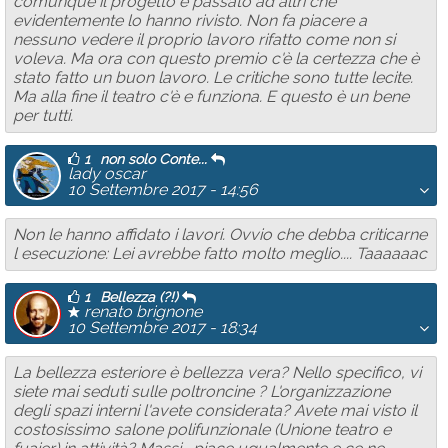
comunque il progetto è passato ad altri che
evidentemente lo hanno rivisto. Non fa piacere a
nessuno vedere il proprio lavoro rifatto come non si
voleva. Ma ora con questo premio c'è la certezza che è
stato fatto un buon lavoro. Le critiche sono tutte lecite.
Ma alla fine il teatro c'è e funziona. E questo è un bene
per tutti.
1
non solo Conte...
lady oscar
10 Settembre 2017 - 14:56
Non le hanno affidato i lavori. Ovvio che debba criticarne
l esecuzione: Lei avrebbe fatto molto meglio.... Taaaaaac
1
Bellezza (?!)
renato brignone
10 Settembre 2017 - 18:34
La bellezza esteriore è bellezza vera? Nello specifico, vi
siete mai seduti sulle poltroncine ? L'organizzazione
degli spazi interni l'avete considerata? Avete mai visto il
costosissimo salone polifunzionale (Unione teatro e