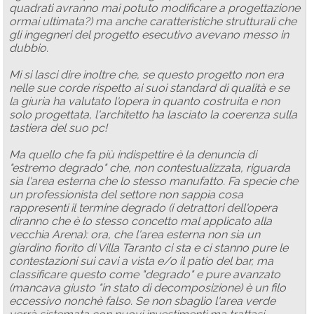
quadrati avranno mai potuto modificare a progettazione
ormai ultimata?) ma anche caratteristiche strutturali che
gli ingegneri del progetto esecutivo avevano messo in
dubbio.
Mi si lasci dire inoltre che, se questo progetto non era
nelle sue corde rispetto ai suoi standard di qualità e se
la giuria ha valutato l'opera in quanto costruita e non
solo progettata, l'architetto ha lasciato la coerenza sulla
tastiera del suo pc!
Ma quello che fa più indispettire è la denuncia di
"estremo degrado" che, non contestualizzata, riguarda
sia l'area esterna che lo stesso manufatto. Fa specie che
un professionista del settore non sappia cosa
rappresenti il termine degrado (i detrattori dell'opera
diranno che è lo stesso concetto mal applicato alla
vecchia Arena): ora, che l'area esterna non sia un
giardino fiorito di Villa Taranto ci sta e ci stanno pure le
contestazioni sui cavi a vista e/o il patio del bar, ma
classificare questo come "degrado" e pure avanzato
(mancava giusto "in stato di decomposizione) è un filo
eccessivo nonchè falso. Se non sbaglio l'area verde