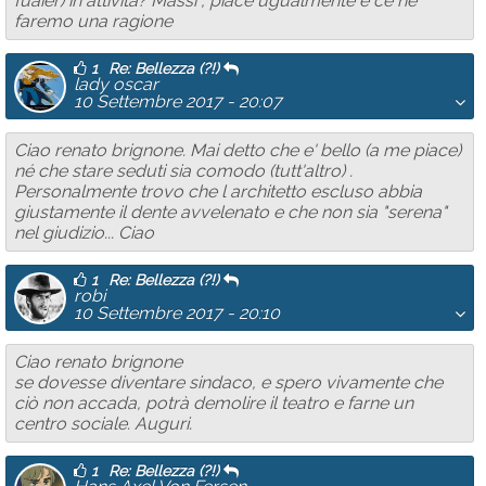
fuaier) in attività? Massi , piace ugualmente e ce ne
faremo una ragione
1
Re: Bellezza (?!)
lady oscar
10 Settembre 2017 - 20:07
Ciao renato brignone. Mai detto che e' bello (a me piace)
né che stare seduti sia comodo (tutt'altro) .
Personalmente trovo che l architetto escluso abbia
giustamente il dente avvelenato e che non sia "serena"
nel giudizio... Ciao
1
Re: Bellezza (?!)
robi
10 Settembre 2017 - 20:10
Ciao renato brignone
se dovesse diventare sindaco, e spero vivamente che
ciò non accada, potrà demolire il teatro e farne un
centro sociale. Auguri.
1
Re: Bellezza (?!)