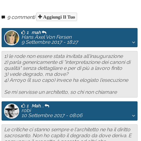
9 commenti
Aggiungi Il Tuo
1
mah
Hans Axel Von Fersen
9 Settembre 2017 - 18:27
1) le rode non essere stata invitata all'inaugurazione
2) parla genericamente di "interpretazione dei canoni di
qualità" senza dettagliare e per di più a lavoro finito
3) vede degrado, ma dove?
4) Arroyo (il suo capo) invece ha elogiato l'esecuzione
Se mi servisse un architetto, so chi non chiamare
1
Mah. .
robi
10 Settembre 2017 - 08:06
Le critiche ci stanno sempre e l'architetto ne ha il diritto
sacrosanto. Non ho capito il degrado da dove deriva. E