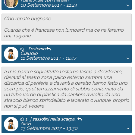
Hans Axel Von Fersen
10 Settembre 2017 - 21:24
Ciao renato brignone
Guarda che è francese non lumbard ma ce ne faremo
una ragione
l'esterno
Claudio
11 Settembre 2017 - 12:47
a mio parere soprattutto l'esterno lascia a desiderare;
davanti al teatro zona palco esterno sembra una
discarica di periferia e davanti a baretto hanno fatto uno
scempio; quel terrazzamento di sabbia contornato da
un tubo verde di plastica da cantiere avvolto da uno
straccio bianco sbrindellato e lacerato ovunque, proprio
non si può vedere
1
i sassolini nella scarpa..
AleB
13 Settembre 2017 - 13:30