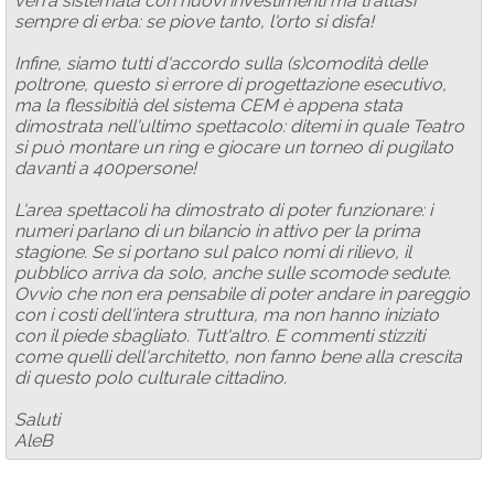
verrà sistemata con nuovi investimenti ma trattasi
sempre di erba: se piove tanto, l'orto si disfa!
Infine, siamo tutti d'accordo sulla (s)comodità delle
poltrone, questo sì errore di progettazione esecutivo,
ma la flessibitià del sistema CEM è appena stata
dimostrata nell'ultimo spettacolo: ditemi in quale Teatro
si può montare un ring e giocare un torneo di pugilato
davanti a 400persone!
L'area spettacoli ha dimostrato di poter funzionare: i
numeri parlano di un bilancio in attivo per la prima
stagione. Se si portano sul palco nomi di rilievo, il
pubblico arriva da solo, anche sulle scomode sedute.
Ovvio che non era pensabile di poter andare in pareggio
con i costi dell'intera struttura, ma non hanno iniziato
con il piede sbagliato. Tutt'altro. E commenti stizziti
come quelli dell'architetto, non fanno bene alla crescita
di questo polo culturale cittadino.
Saluti
AleB