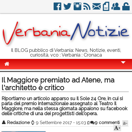
Il BLOG pubblico di Verbania: News, Notizie, eventi,
curiosità, vco : Verbania : Cronaca
Cronaca
Il Maggiore premiato ad Atene, ma
Politica
l'architetto è critico
Sport
Riportiamo un articolo apparso su Il Sole 24 Ore, in cui si
parla del premio internazionale assegnato al Teatro Il
Eventi
Maggiore, ma nella stessa giornata appaiono su facebook
delle critiche di una dei progettisti dell'opera.
Info Utili
👤
Redazione
⌚
9 Settembre 2017 - 15:03
9 commenti
a-
+
Rubriche