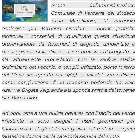
avanti dall’Amministrazione
Calendario
Comunale di Verbania del sindaco
Annunci
Silvia Marchionini, “Il corridoio
ecologico per Verbania circolare - buone pratiche
territoriali ", consentirà di riqualificare questa situazione
preservandole da fenomeni di degrado ambientale e
paesaggistico. Delle diverse azioni previste dal progetto, si
sta attualmente procedendo con la verifica statica
preliminare del vecchio, e non più utilizzato, ponte in ferro
del Plusc (inaugurato nel 1905), ai fini del suo riutilizzo
come congiunzione di un percorso pedonale tra viale
Azar, via Brigata Valgrande e la sponda sinistra del torrente
San Bernardino.
Ad oggi, oltre a una pulizia dell’area con il taglio del verde
infestante, si sono eseguiti i rilievi geometrici per
l’elaborazione degli elaborati grafici, ed è stata eseguita
l’analisi geologica per la categoria sismica del suolo.