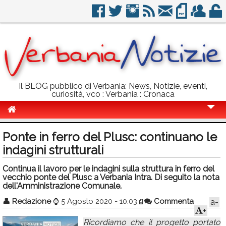
Il BLOG pubblico di Verbania: News, Notizie, eventi,
curiosità, vco : Verbania : Cronaca
Cronaca
Ponte in ferro del Plusc: continuano le
Politica
indagini strutturali
Sport
Continua il lavoro per le indagini sulla struttura in ferro del
vecchio ponte del Plusc a Verbania Intra. Di seguito la nota
Eventi
dell'Amministrazione Comunale.
👤
Redazione
⌚
5 Agosto 2020 - 10:03
Commenta
a-
Info Utili
+
Rubriche
Ricordiamo che il progetto portato