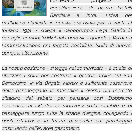
contestato progetto di
riqualificazione di piazza Fratelli
Calendario
Bandiera a Intra. “L'idea del
Annunci
multipiano rilanciata in queste ore risale per la verità al
lontano 1991 - spiega il capogruppo Lega Salvini in
consiglio comunale Michael Immovilli - quando a Verbania
l'amministrazione era targata socialista. Nulla di nuovo,
dunque, all'orizzonte.
La nostra posizione - si legge nel comunicato - è quella di
utilizzare i soldi per costruire il grande argine sul San
Bernardino, in via Brigata Martiri: è sufficiente osservare
dove parcheggiano le macchine il giorno del mercato
cittadino del sabato per pensarla così. Dobbiamo
consentire ai cittadini di muoversi sulla ciclabile e di
passeggiare lungo tutta la strada d'argine, collegando i
ponti cittadini e la futura passerella col parcheggio
costruendo nell’ex area gasometro.