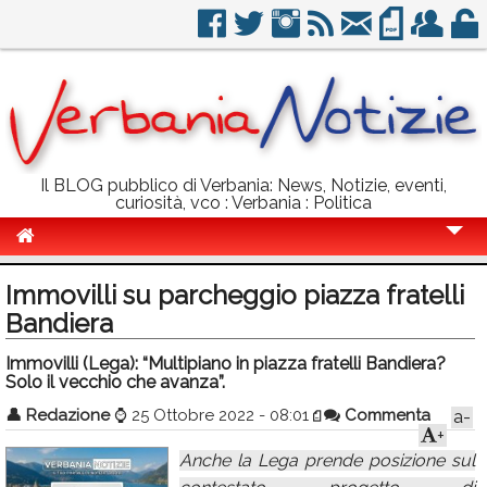
Il BLOG pubblico di Verbania: News, Notizie, eventi,
curiosità, vco : Verbania : Politica
Cronaca
Immovilli su parcheggio piazza fratelli
Politica
Bandiera
Sport
Immovilli (Lega): “Multipiano in piazza fratelli Bandiera?
Solo il vecchio che avanza”.
Eventi
👤
Redazione
⌚
25 Ottobre 2022 - 08:01
Commenta
a-
+
Info Utili
Anche la Lega prende posizione sul
Rubriche