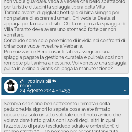
non vuole guardare. Vada a vedere che bello spettacolo
per turisti e cittadini la spiaggia libera della Villa
Taranto,avanzi di grigliate,bottiglie di birra,siringhe per
non parlare di escremeti umani. Chi vede la Beata si
appaga per la cura del sito, Chi fà un giro alla spiaggia di
Villa Taranto deve avere uno stomaco forte per non
vomitare.
Concludo sono solo polemiche di invidia nei confronti di
chi ancora vuole investire a Verbania.
Polemizzanti e Benpensanti fatevi assegnare una
spiaggia pagate la gestione curatela e pulitela cosi non
rompete più l'anima a nessuno. Voi vorreste una spiaggia
pulita in ordine a Gratis chi paga la manutenzione?
700 invisibili
mino
24 Agosto 2014 - 14:53
Sembra che siano ben settecento i firmatari della
petizione.Ma signori lo sapete cosa avete firmato
oppure era solo un atto solidale con il noto amico che
voleva dare tutto gratis con i soldi degli altri. In quel
fazzoletto di prato (escludedo sdraio e ombrelloni) ci
stanno stretti 30 - 40 persone per accontentarvi tutti