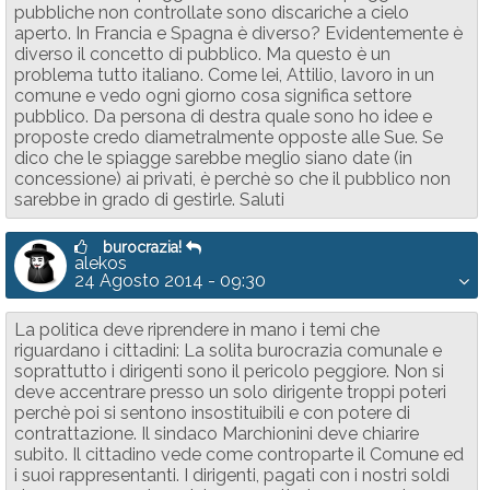
pubbliche non controllate sono discariche a cielo
aperto. In Francia e Spagna è diverso? Evidentemente è
diverso il concetto di pubblico. Ma questo è un
problema tutto italiano. Come lei, Attilio, lavoro in un
comune e vedo ogni giorno cosa significa settore
pubblico. Da persona di destra quale sono ho idee e
proposte credo diametralmente opposte alle Sue. Se
dico che le spiagge sarebbe meglio siano date (in
concessione) ai privati, è perchè so che il pubblico non
sarebbe in grado di gestirle. Saluti
burocrazia!
alekos
24 Agosto 2014 - 09:30
La politica deve riprendere in mano i temi che
riguardano i cittadini: La solita burocrazia comunale e
soprattutto i dirigenti sono il pericolo peggiore. Non si
deve accentrare presso un solo dirigente troppi poteri
perchè poi si sentono insostituibili e con potere di
contrattazione. Il sindaco Marchionini deve chiarire
subito. Il cittadino vede come controparte il Comune ed
i suoi rappresentanti. I dirigenti, pagati con i nostri soldi