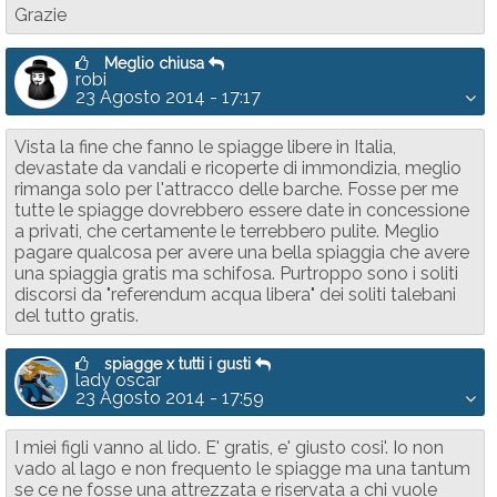
Grazie
Meglio chiusa
robi
23 Agosto 2014 - 17:17
Vista la fine che fanno le spiagge libere in Italia,
devastate da vandali e ricoperte di immondizia, meglio
rimanga solo per l'attracco delle barche. Fosse per me
tutte le spiagge dovrebbero essere date in concessione
a privati, che certamente le terrebbero pulite. Meglio
pagare qualcosa per avere una bella spiaggia che avere
una spiaggia gratis ma schifosa. Purtroppo sono i soliti
discorsi da "referendum acqua libera" dei soliti talebani
del tutto gratis.
spiagge x tutti i gusti
lady oscar
23 Agosto 2014 - 17:59
I miei figli vanno al lido. E' gratis, e' giusto cosi'. Io non
vado al lago e non frequento le spiagge ma una tantum
se ce ne fosse una attrezzata e riservata a chi vuole