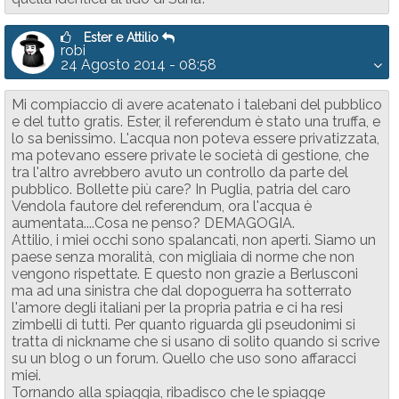
Ester e Attilio
robi
24 Agosto 2014 - 08:58
Mi compiaccio di avere acatenato i talebani del pubblico
e del tutto gratis. Ester, il referendum è stato una truffa, e
lo sa benissimo. L'acqua non poteva essere privatizzata,
ma potevano essere private le società di gestione, che
tra l'altro avrebbero avuto un controllo da parte del
pubblico. Bollette più care? In Puglia, patria del caro
Vendola fautore del referendum, ora l'acqua è
aumentata....Cosa ne penso? DEMAGOGIA.
Attilio, i miei occhi sono spalancati, non aperti. Siamo un
paese senza moralità, con migliaia di norme che non
vengono rispettate. E questo non grazie a Berlusconi
ma ad una sinistra che dal dopoguerra ha sotterrato
l'amore degli italiani per la propria patria e ci ha resi
zimbelli di tutti. Per quanto riguarda gli pseudonimi si
tratta di nickname che si usano di solito quando si scrive
su un blog o un forum. Quello che uso sono affaracci
miei.
Tornando alla spiaggia, ribadisco che le spiagge