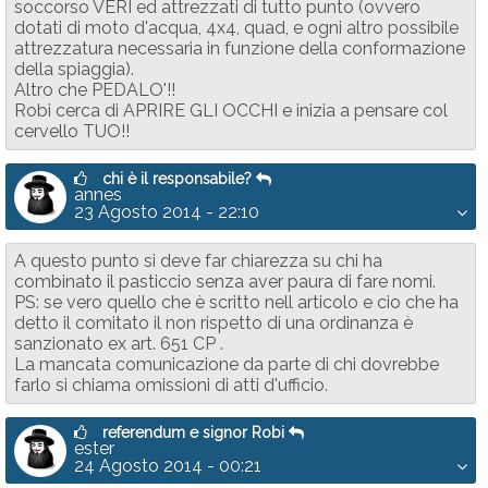
soccorso VERI ed attrezzati di tutto punto (ovvero
dotati di moto d'acqua, 4x4, quad, e ogni altro possibile
attrezzatura necessaria in funzione della conformazione
della spiaggia).
Altro che PEDALO'!!
Robi cerca di APRIRE GLI OCCHI e inizia a pensare col
cervello TUO!!
chi è il responsabile?
annes
23 Agosto 2014 - 22:10
A questo punto si deve far chiarezza su chi ha
combinato il pasticcio senza aver paura di fare nomi.
PS: se vero quello che è scritto nell articolo e cio che ha
detto il comitato il non rispetto di una ordinanza è
sanzionato ex art. 651 CP .
La mancata comunicazione da parte di chi dovrebbe
farlo si chiama omissioni di atti d'ufficio.
referendum e signor Robi
ester
24 Agosto 2014 - 00:21