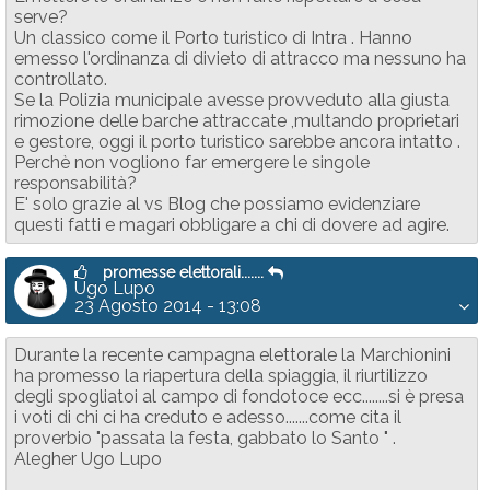
serve?
Un classico come il Porto turistico di Intra . Hanno
emesso l'ordinanza di divieto di attracco ma nessuno ha
controllato.
Se la Polizia municipale avesse provveduto alla giusta
rimozione delle barche attraccate ,multando proprietari
e gestore, oggi il porto turistico sarebbe ancora intatto .
Perchè non vogliono far emergere le singole
responsabilità?
E' solo grazie al vs Blog che possiamo evidenziare
questi fatti e magari obbligare a chi di dovere ad agire.
promesse elettorali.......
Ugo Lupo
23 Agosto 2014 - 13:08
Durante la recente campagna elettorale la Marchionini
ha promesso la riapertura della spiaggia, il riurtilizzo
degli spogliatoi al campo di fondotoce ecc........si è presa
i voti di chi ci ha creduto e adesso.......come cita il
proverbio "passata la festa, gabbato lo Santo " .
Alegher Ugo Lupo