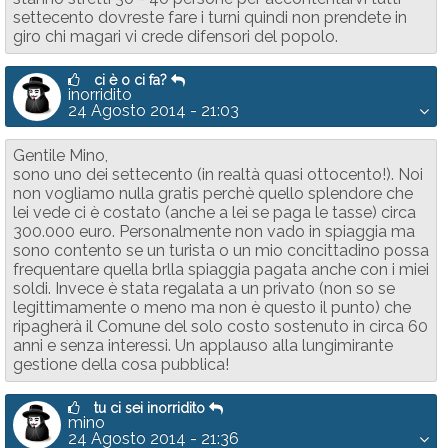
settecento dovreste fare i turni quindi non prendete in
giro chi magari vi crede difensori del popolo.
ci è o ci fa?
inorridito
24 Agosto 2014 - 21:03
Gentile Mino,
sono uno dei settecento (in realtà quasi ottocento!). Noi
non vogliamo nulla gratis perchè quello splendore che
lei vede ci è costato (anche a lei se paga le tasse) circa
300.000 euro. Personalmente non vado in spiaggia ma
sono contento se un turista o un mio concittadino possa
frequentare quella brlla spiaggia pagata anche con i miei
soldi. Invece è stata regalata a un privato (non so se
legittimamente o meno ma non è questo il punto) che
ripagherà il Comune del solo costo sostenuto in circa 60
anni e senza interessi. Un applauso alla lungimirante
gestione della cosa pubblica!
tu ci sei inorridito
mino
24 Agosto 2014 - 21:36