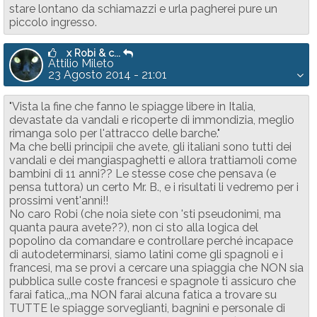
stare lontano da schiamazzi e urla pagherei pure un
piccolo ingresso.
x Robi & c...
Attilio Mileto
23 Agosto 2014 - 21:01
"Vista la fine che fanno le spiagge libere in Italia,
devastate da vandali e ricoperte di immondizia, meglio
rimanga solo per l'attracco delle barche."
Ma che belli principii che avete, gli italiani sono tutti dei
vandali e dei mangiaspaghetti e allora trattiamoli come
bambini di 11 anni?? Le stesse cose che pensava (e
pensa tuttora) un certo Mr. B., e i risultati li vedremo per i
prossimi vent'anni!!
No caro Robi (che noia siete con 'sti pseudonimi, ma
quanta paura avete??), non ci sto alla logica del
popolino da comandare e controllare perché incapace
di autodeterminarsi, siamo latini come gli spagnoli e i
francesi, ma se provi a cercare una spiaggia che NON sia
pubblica sulle coste francesi e spagnole ti assicuro che
farai fatica,,,ma NON farai alcuna fatica a trovare su
TUTTE le spiagge sorveglianti, bagnini e personale di