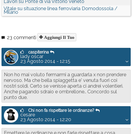
Lavori su Ponte di via Vittorio Veneto
Vitale su situazione linea ferroviaria Domodossola /
Milano
23 commenti
Aggiungi Il Tuo
caspiterina
lady oscar
23 Agosto 2014 - 12:15
Non ho mai voluto fermarmi a guardarla x non prendere
nervoso. Ma che bella spiaggetta e' venuta fuori coi
nostri soldi. Certo se venisse aperta ci andrei volentieri.
Anche pagando sdraio e ombrellone.. Concordo sul
punto due.
Chi non fa rispettare le ordinanze?
cesare
23 Agosto 2014 - 12:20
Emettere le ordinanze e non farle rispettare a cosa