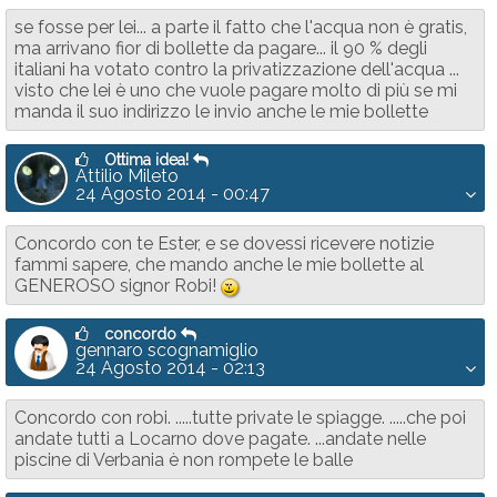
se fosse per lei... a parte il fatto che l'acqua non è gratis,
ma arrivano fior di bollette da pagare... il 90 % degli
italiani ha votato contro la privatizzazione dell'acqua ...
visto che lei è uno che vuole pagare molto di più se mi
manda il suo indirizzo le invio anche le mie bollette
Ottima idea!
Attilio Mileto
24 Agosto 2014 - 00:47
Concordo con te Ester, e se dovessi ricevere notizie
fammi sapere, che mando anche le mie bollette al
GENEROSO signor Robi!
;-)
concordo
gennaro scognamiglio
24 Agosto 2014 - 02:13
Concordo con robi. .....tutte private le spiagge. .....che poi
andate tutti a Locarno dove pagate. ...andate nelle
piscine di Verbania è non rompete le balle