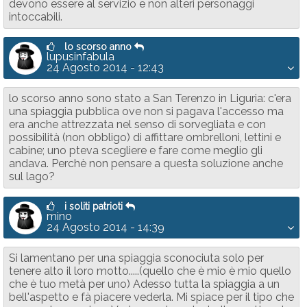
devono essere al servizio e non alteri personaggi
intoccabili.
lo scorso anno
lupusinfabula
24 Agosto 2014 - 12:43
lo scorso anno sono stato a San Terenzo in Liguria: c'era
una spiaggia pubblica ove non si pagava l'accesso ma
era anche attrezzata nel senso di sorvegliata e con
possibilità (non obbligo) di affittare ombrelloni, lettini e
cabine; uno pteva scegliere e fare come meglio gli
andava. Perchè non pensare a questa soluzione anche
sul lago?
i soliti patrioti
mino
24 Agosto 2014 - 14:39
Si lamentano per una spiaggia sconociuta solo per
tenere alto il loro motto.....(quello che è mio è mio quello
che è tuo metà per uno) Adesso tutta la spiaggia a un
bell'aspetto e fà piacere vederla. Mi spiace per il tipo che