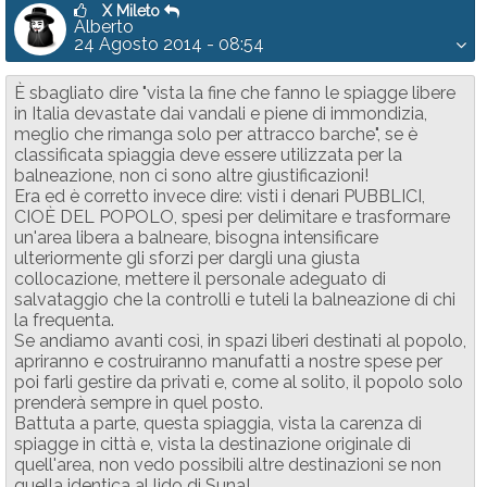
X Mileto
Alberto
24 Agosto 2014 - 08:54
È sbagliato dire "vista la fine che fanno le spiagge libere
in Italia devastate dai vandali e piene di immondizia,
meglio che rimanga solo per attracco barche", se è
classificata spiaggia deve essere utilizzata per la
balneazione, non ci sono altre giustificazioni!
Era ed è corretto invece dire: visti i denari PUBBLICI,
CIOÈ DEL POPOLO, spesi per delimitare e trasformare
un'area libera a balneare, bisogna intensificare
ulteriormente gli sforzi per dargli una giusta
collocazione, mettere il personale adeguato di
salvataggio che la controlli e tuteli la balneazione di chi
la frequenta.
Se andiamo avanti così, in spazi liberi destinati al popolo,
apriranno e costruiranno manufatti a nostre spese per
poi farli gestire da privati e, come al solito, il popolo solo
prenderà sempre in quel posto.
Battuta a parte, questa spiaggia, vista la carenza di
spiagge in città e, vista la destinazione originale di
quell'area, non vedo possibili altre destinazioni se non
quella identica al lido di Suna!