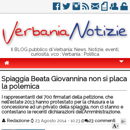
Il BLOG pubblico di Verbania: News, Notizie, eventi,
curiosità, vco : Verbania : Politica
Cronaca
Spiaggia Beata Giovannina non si placa
Politica
la polemica
Sport
I rappresentanti dei 700 firmatari della petizione, che
nell'estate 2013 hanno protestato per la chiusura e la
Eventi
concessione ad un privato della spiaggia, non ci stanno e
contestano le recenti dichiarazioni dell'Amministrazione.
Info Utili
👤
Redazione
⌚
23 Agosto 2014 - 10:23
23 commenti
a-
+
Rubriche