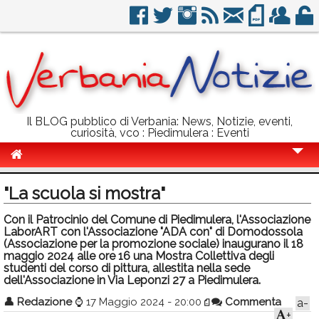
Il BLOG pubblico di Verbania: News, Notizie, eventi,
curiosità, vco : Piedimulera : Eventi
Cronaca
"La scuola si mostra"
Politica
Con il Patrocinio del Comune di Piedimulera, l'Associazione
LaborART con l'Associazione "ADA con" di Domodossola
Sport
(Associazione per la promozione sociale) inaugurano il 18
maggio 2024 alle ore 16 una Mostra Collettiva degli
Eventi
studenti del corso di pittura, allestita nella sede
dell'Associazione in Via Leponzi 27 a Piedimulera.
Info Utili
👤
Redazione
⌚
17 Maggio 2024 - 20:00
Commenta
a-
Rubriche
+