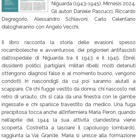
Niguarda (1943-1945), Mimesis 2024.
Calendario
Gli autori Daniele Pascucci, Riccardo
Degregorio, Alessandro Schiavoni, Carlo Celentano
Annunci
dialogheranno con Angelo Vecchi.
Il libro racconta la storia delle evasioni, spesso
rocambolesche e avventurose, dei prigionieri antifascisti
dall’ospedale di Niguarda tra il 1943 e il 1945. Ebrei,
dissidenti politici, partigiani, militari ribelli: molti detenuti
ottengono diagnosi false e, al momento buono, vengono
condotti in nascondigli da cui poi saranno aiutati a
scappare. C’è chi fugge vestito da donna, chi nascosto nel
retro di un’auto, chi si cala da una finestra con le gambe
ingessate e chi sparisce travestito da medico. Una fuga
precipitosa tocca anche all’infermiera Maria Peron, quando
nell’aprile del 1944 la sua attività clandestina viene
scoperta. Costretta a lasciare il capoluogo lombardo,
raggiunta la Val Grande, Maria si unisce alla formazione