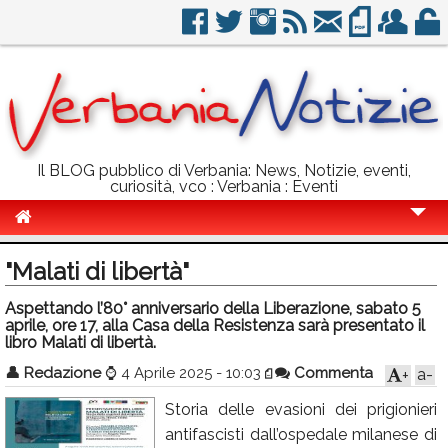
Il BLOG pubblico di Verbania: News, Notizie, eventi,
curiosità, vco : Verbania : Eventi
Cronaca
"Malati di libertà"
Politica
Aspettando l’80° anniversario della Liberazione, sabato 5
aprile, ore 17, alla Casa della Resistenza sarà presentato il
Sport
libro Malati di libertà.
Eventi
👤
Redazione
⌚
4 Aprile 2025 - 10:03
Commenta
a-
+
Info Utili
Storia delle evasioni dei prigionieri
antifascisti dall’ospedale milanese di
Rubriche