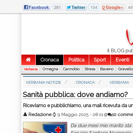
Facebook
281
Twitter
104
Google+
49
Il BLOG pubb
Cronaca
Politica
Sport
Eventi
Omegna
Cannobio
Stresa
Baveno
Gravell
Verbania
VERBANIA NOTIZIE
CRONACA
VERBANIA
Sanità pubblica: dove andiamo?
Riceviamo e pubblichiamo, una mail ricevuta da una 
👤
Redazione
⌚
9 Maggio 2025 - 08:01
10 comme
Da due mesi mio marito sta c
Servizio Sanitario Nazionale, 