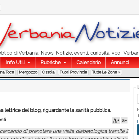
lico di Verbania: News, Notizie, eventi, curiosità, vco : Verba
Info Utili
Rubriche
Calendario
Annunci
ona Toce
Mergozzo
Ossola
Fuori Provincia
Tutte Le Zone »
lettrice del blog, riguardante la sanità pubblica.
nti
a-
+
ercando di prenotare una visita diabetologica tramite il
con priorità 10 giorni. Il suo valore di emoglobina glicata