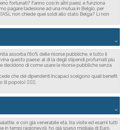
eno fortunati? Fanno così in altri paesi, e funziona
mo pagare l’adesione ad una mutua in Belgio, per
hé l’ASL non chiede quei soldi allo stato Belga? Lì non
ità assorba l’80% delle risorse pubbliche, è tutto il
vina questo paese: al di là degli stipendi profumati più
o e decidono di come usare le risorse pubbliche senza
cede che dei dipendenti incapaci scelgono quali benefit
(il popolo) 🤦🏻‍♂️,
attie, e con già venerabile età, tra visite ed esami tutti
e in tempi ragionevoli, ho già speso migliaia di Euro,