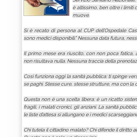
è altissimo, ben oltre i limit
muove.
Si è recato di persona al CUP dell’Ospedale Caste
sono medici disponibili.” Nessuna data futura, nessuna
Il primo mese era riuscito, con non poca fatica, a
non risultava nulla. Nessuna traccia della prenotaz
Così funziona oggi la sanità pubblica: ti spinge ver
se paghi. Stesse cure, stesse strutture, ma con la c
Questa non è una scelta libera: è un ricatto sist
fragili, i malati cronici, gli anziani. La sanità pub
le liste d’attesa si allungano e i medici scarseggian
Chi tutela il cittadino malato? Chi difende il diritto 