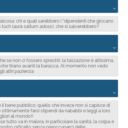
cosa: chi e quali sarebbero i “dipendenti che giocano
 fra tùch laurà saltum adoss), che si salverebbero?
he se non ci fossero sprechi), la tassazione è altissima.
 che tirano avanti la baracca. Al momento non vedo
 gli altri pazienza
e il bene pubblico; quello che invece non si capisce di
e ottimamente farsi stipendi da nababbi e leggi a loro
liori al mondo!!
e tutto va in malora, in particolare la sanità, la colpa è
 nostro orticello senza preoccuparci delle