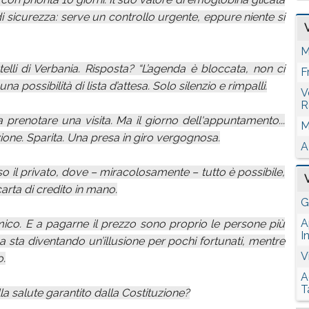
i di sicurezza: serve un controllo urgente, eppure niente si
M
lli di Verbania. Risposta? “L’agenda è bloccata, non ci
F
 possibilità di lista d’attesa. Solo silenzio e rimpalli.
V
R
 prenotare una visita. Ma il giorno dell'appuntamento...
M
ione. Sparita. Una presa in giro vergognosa.
A
so il privato, dove – miracolosamente – tutto è possibile,
arta di credito in mano.
G
A
emico. E a pagarne il prezzo sono proprio le persone più
I
blica sta diventando un’illusione per pochi fortunati, mentre
V
o.
A
T
alla salute garantito dalla Costituzione?