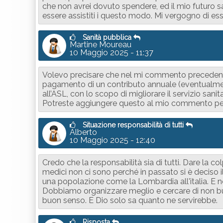
che non avrei dovuto spendere, ed il mio futuro
essere assistiti i questo modo. Mi vergogno di esse
Sanità pubblica
Martine Moureau
10 Maggio 2025 - 11:37
Volevo precisare che nel mi commento precedente, 
pagamento di un contributo annuale (eventualment
all’ASL, con lo scopo di migliorare il servizio sanit
Potreste aggiungere questo al mio commento pe
Situazione responsabilità di tutti
Alberto
10 Maggio 2025 - 12:40
Credo che la responsabilità sia di tutti. Dare la c
medici non ci sono perché in passato si è deciso
una popolazione come la Lombardia all'italia. E no
Dobbiamo organizzare meglio e cercare di non bu
buon senso. E Dio solo sa quanto ne servirebbe.
Risposta