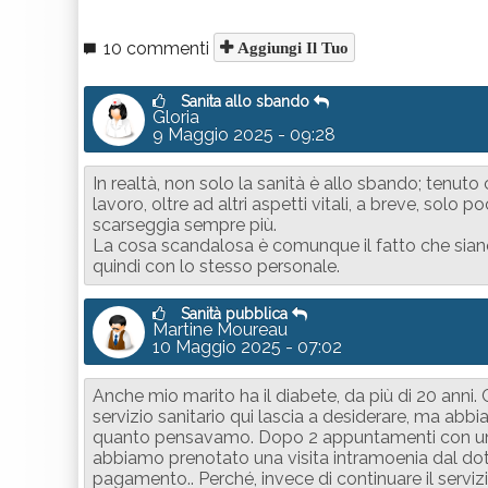
10 commenti
Aggiungi Il Tuo
Sanita allo sbando
Gloria
9 Maggio 2025 - 09:28
In realtà, non solo la sanità è allo sbando; tenut
lavoro, oltre ad altri aspetti vitali, a breve, solo 
scarseggia sempre più.
La cosa scandalosa è comunque il fatto che siano l
quindi con lo stesso personale.
Sanità pubblica
Martine Moureau
10 Maggio 2025 - 07:02
Anche mio marito ha il diabete, da più di 20 anni. 
servizio sanitario qui lascia a desiderare, ma a
quanto pensavamo. Dopo 2 appuntamenti con una
abbiamo prenotato una visita intramoenia dal dott
pagamento.. Perché, invece di continuare il servizio 