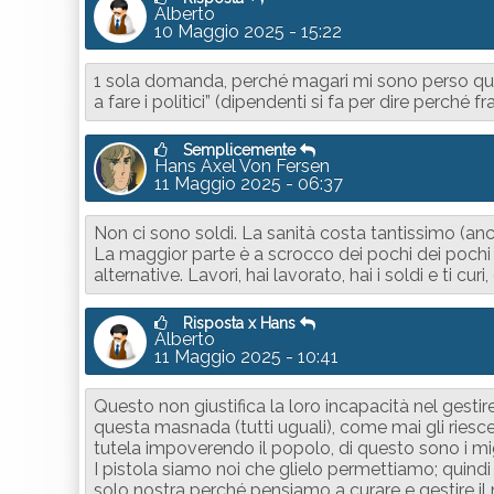
Alberto
10 Maggio 2025 - 15:22
1 sola domanda, perché magari mi sono perso qual
a fare i politici” (dipendenti si fa per dire perché
Semplicemente
Hans Axel Von Fersen
11 Maggio 2025 - 06:37
Non ci sono soldi. La sanità costa tantissimo (anc
La maggior parte è a scrocco dei pochi dei pochi
alternative. Lavori, hai lavorato, hai i soldi e ti curi,
Risposta x Hans
Alberto
11 Maggio 2025 - 10:41
Questo non giustifica la loro incapacità nel gestir
questa masnada (tutti uguali), come mai gli riesc
tutela impoverendo il popolo, di questo sono i mig
I pistola siamo noi che glielo permettiamo; quindi s
solo nostra perché pensiamo a curare e gestire il