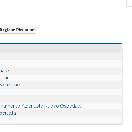
Regione Piemonte
onale
ioni
evenzione
dinamento Aziendale Nuovo Ospedale”
bertella