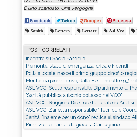
Questo non è solo un disservizio.
È uno scandalo. Una vergogna.
Facebook
Twitter
Google+
Pinterest
Sanità
Lettera
Lettore
Asl Vco
POST CORRELATI
Incontro su Sacra Famiglia
Piemonte: stato di emergenza idrica e incendi
Polizia locale, nasce il primo gruppo cinofilo regi
Montagna piemontese, dalla Regione oltre 9,3 mil
ASL VCO: Scuto responsabile Dipartimento di Pr
"Sanità pubblica a rischio collasso nel VCO"
ASL VCO: Ruggiero Direttore Laboratorio Analisi
ASL VCO: Zanetta responsabile “Tecnico e Coor
Sanità: "Insieme per un dono" replica al sindaco Al
Rinnovo dei campi da gioco a Carpugnino