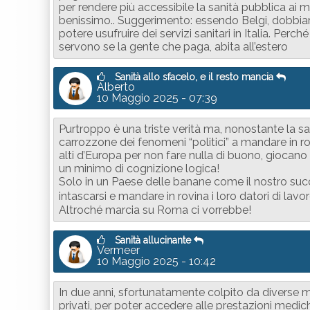
per rendere più accessibile la sanità pubblica ai m
benissimo.. Suggerimento: essendo Belgi, dobbia
potere usufruire dei servizi sanitari in Italia. Perc
servono se la gente che paga, abita all’estero
Sanità allo sfacelo, e il resto mancia
Alberto
10 Maggio 2025 - 07:39
Purtroppo è una triste verità ma, nonostante la san
carrozzone dei fenomeni “politici” a mandare in ro
alti d’Europa per non fare nulla di buono, giocan
un minimo di cognizione logica!
Solo in un Paese delle banane come il nostro suc
intascarsi e mandare in rovina i loro datori di lavoro 
Altroché marcia su Roma ci vorrebbe!
Sanità allucinante
Vermeer
10 Maggio 2025 - 10:42
In due anni, sfortunatamente colpito da diverse mal
privati, per poter accedere alle prestazioni medich