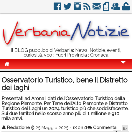
Il BLOG pubblico di Verbania: News, Notizie, eventi,
curiosità, vco : Fuori Provincia : Cronaca
Cronaca
Osservatorio Turistico, bene il Distretto
Politica
dei laghi
Sport
Presentati ad Arona i dati dell’Osservatorio Turistico della
Regione Piemonte. Per Terre dell’Alto Piemonte e Distretto
Eventi
Turistico dei Laghi un 2024 turistico più che soddisfacente.
Sui due territori nello scorso anno più di 1 milione e 910
mila arrivi.
Info Utili
👤
Redazione
⌚
25 Maggio 2025 - 18:06
Commenta
a-
Rubriche