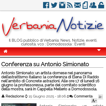
Il BLOG pubblico di Verbania: News, Notizie, eventi,
curiosità, vco : Domodossola : Eventi
Cronaca
Conferenza su Antonio Simionato
Politica
Antonio Simionato: un artista domese nel panorama
dell’astrattismo italiano: la conferenza di Elena Di Raddo
Sport
nell'ambito di Concrete astrazioni. Alle ore 17 di lunedì 16
giugno la professoressa, parte del comitato scientifico
Eventi
della mostra, sarà in Cappella Mellerio a Domodossola.
Info Utili
👤
Redazione
⌚
15 Giugno 2025 - 18:06
Commenta
a-
+
Rubriche