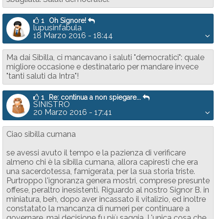
1
Oh Signore!
lupusinfabula
18 Marzo 2016 - 18:44
Ma dai Sibilla, ci mancavano i saluti "democratici": quale
migliore occasione e destinatario per mandare invece
"tanti saluti da Intra"!
1
Re: continua a non spiegare...
SINISTRO
20 Marzo 2016 - 17:41
Ciao sibilla cumana
se avessi avuto il tempo e la pazienza di verificare
almeno chi è la sibilla cumana, allora capiresti che era
una sacerdotessa, famigerata, per la sua storia triste.
Purtroppo l'ignoranza genera mostri, comprese presunte
offese, peraltro inesistenti. Riguardo al nostro Signor B. in
miniatura, beh, dopo aver incassato il vitalizio, ed inoltre
constatato la mancanza di numeri per continuare a
governare, mai decisione fu più saggia. L'unica cosa che