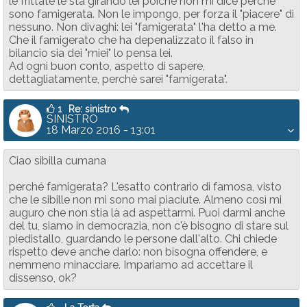
le frittate le sta girando lei poichè non mi dice perchè
sono famigerata. Non le impongo, per forza il "piacere" di
nessuno. Non divaghi: lei "famigerata" l'ha detto a me.
Che il famigerato che ha depenalizzato il falso in
bilancio sia dei "miei" lo pensa lei.
Ad ogni buon conto, aspetto di sapere,
dettagliatamente, perchè sarei "famigerata".
1
Re: sinistro
SINISTRO
18 Marzo 2016 - 13:01
Ciao sibilla cumana
perché famigerata? L'esatto contrario di famosa, visto
che le sibille non mi sono mai piaciute. Almeno così mi
auguro che non stia là ad aspettarmi. Puoi darmi anche
del tu, siamo in democrazia, non c'è bisogno di stare sul
piedistallo, guardando le persone dall'alto. Chi chiede
rispetto deve anche darlo: non bisogna offendere, e
nemmeno minacciare. Impariamo ad accettare il
dissenso, ok?