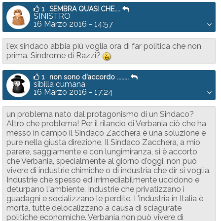
1
SEMBRA QUASI CHE....
SINISTRO
16 Marzo 2016 - 14:57
l'ex sindaco abbia più voglia ora di far politica che non
prima. Sindrome di Razzi?
:-D
1
non sono d'accordo ........
sibilla cumana
16 Marzo 2016 - 17:24
un problema nato dal protagonismo di un Sindaco?
Altro che problema! Per il rilancio di Verbania ciò che ha
messo in campo il Sindaco Zacchera è una soluzione e
pure nella giusta direzione. Il Sindaco Zacchera, a mio
parere, saggiamente e con lungimiranza, si è accorto
che Verbania, specialmente al giorno d'oggi, non può
vivere di industrie chimiche o di industria che dir si voglia.
Industrie che spesso ed irrimediabilmente uccidono e
deturpano l'ambiente. Industrie che privatizzano i
guadagni e socializzano le perdite. L'industria in Italia è
morta, tutte delocalizzano a causa di sciagurate
politiche economiche. Verbania non può vivere di