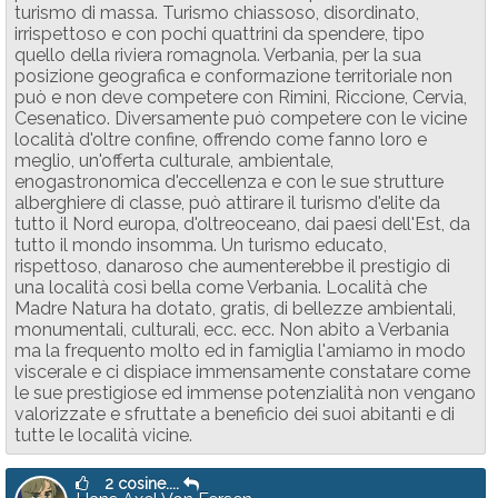
turismo di massa. Turismo chiassoso, disordinato,
irrispettoso e con pochi quattrini da spendere, tipo
quello della riviera romagnola. Verbania, per la sua
posizione geografica e conformazione territoriale non
può e non deve competere con Rimini, Riccione, Cervia,
Cesenatico. Diversamente può competere con le vicine
località d'oltre confine, offrendo come fanno loro e
meglio, un'offerta culturale, ambientale,
enogastronomica d'eccellenza e con le sue strutture
alberghiere di classe, può attirare il turismo d'elite da
tutto il Nord europa, d'oltreoceano, dai paesi dell'Est, da
tutto il mondo insomma. Un turismo educato,
rispettoso, danaroso che aumenterebbe il prestigio di
una località così bella come Verbania. Località che
Madre Natura ha dotato, gratis, di bellezze ambientali,
monumentali, culturali, ecc. ecc. Non abito a Verbania
ma la frequento molto ed in famiglia l'amiamo in modo
viscerale e ci dispiace immensamente constatare come
le sue prestigiose ed immense potenzialità non vengano
valorizzate e sfruttate a beneficio dei suoi abitanti e di
tutte le località vicine.
2 cosine....