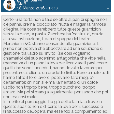
La Torta
AleB
18 Marzo 2016 - 13:47
Certo, una torta non è tale se oltre al pan di spagna non
c'è panna, crema, cioccolato, frutta e magari la famosa
ciliegina. Ma cosa sarebbero tutte queste guarnizioni
senza la base, la pasta. Zacchera ha "costruito", grazie
alla sua ostinazione, il pan di spagna del teatro:
Marchionini&C. stanno pensando alla guarnizione. Il
primo non poteva che abbozzare ad una soluzione di
gestione, tra l'altro su "invito" (se così vogliamo
chiamarlo) del suo acerrimo antagonista che vide nella
mancanza di un piano la leva per licenziare il pasticcere:
quelli che sono succeduti, hanno dovuto lavorare per
presentare al cliente un prodotto finito. Bene o male tutti
hanno fatto il loro lavoro: potevano fare meglio?
certamente: chi non si è mai lamentato di un dolce
uscito non troppp bene, troppo zucchero, troppo
amaro. Ma poi si mangia ugualmente, pensando che poi
non era così male!
In merito al parcheggio, ho già detto la mia altrove in
questo spazio: non è di certo la leva per il successo o
l'insuccesso dell'opera, ma essendo a complemento ed