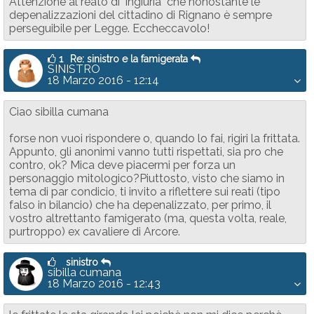
Attenzione al reato di "ingiuria" che nonostante le
depenalizzazioni del cittadino di Rignano è sempre
perseguibile per Legge. Eccheccavolo!
1
Re: sinistro e la famigerata
SINISTRO
18 Marzo 2016 - 12:14
Ciao sibilla cumana
forse non vuoi rispondere o, quando lo fai, rigiri la frittata.
Appunto, gli anonimi vanno tutti rispettati, sia pro che
contro, ok? Mica deve piacermi per forza un
personaggio mitologico?Piuttosto, visto che siamo in
tema di par condicio, ti invito a riflettere sui reati (tipo
falso in bilancio) che ha depenalizzato, per primo, il
vostro altrettanto famigerato (ma, questa volta, reale,
purtroppo) ex cavaliere di Arcore.
sinistro
sibilla cumana
18 Marzo 2016 - 12:43