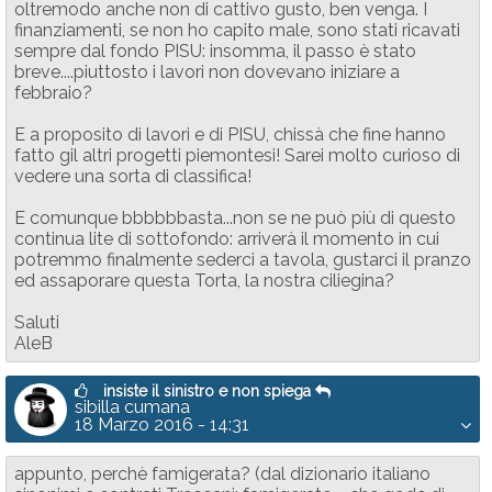
oltremodo anche non di cattivo gusto, ben venga. I
finanziamenti, se non ho capito male, sono stati ricavati
sempre dal fondo PISU: insomma, il passo è stato
breve....piuttosto i lavori non dovevano iniziare a
febbraio?
E a proposito di lavori e di PISU, chissà che fine hanno
fatto gil altri progetti piemontesi! Sarei molto curioso di
vedere una sorta di classifica!
E comunque bbbbbbasta...non se ne può più di questo
continua lite di sottofondo: arriverà il momento in cui
potremmo finalmente sederci a tavola, gustarci il pranzo
ed assaporare questa Torta, la nostra ciliegina?
Saluti
AleB
insiste il sinistro e non spiega
sibilla cumana
18 Marzo 2016 - 14:31
appunto, perchè famigerata? (dal dizionario italiano