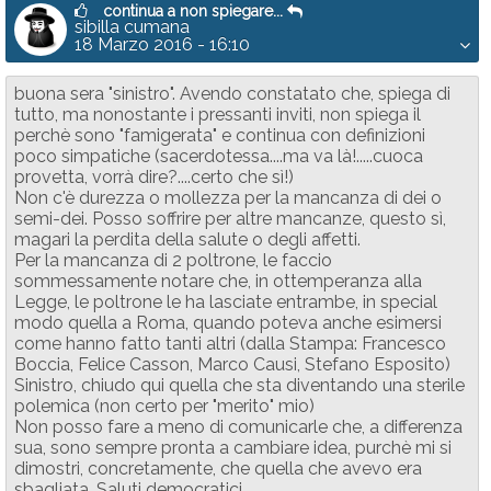
continua a non spiegare...
sibilla cumana
18 Marzo 2016 - 16:10
buona sera "sinistro". Avendo constatato che, spiega di
tutto, ma nonostante i pressanti inviti, non spiega il
perchè sono "famigerata" e continua con definizioni
poco simpatiche (sacerdotessa....ma va là!.....cuoca
provetta, vorrà dire?....certo che sì!)
Non c'è durezza o mollezza per la mancanza di dei o
semi-dei. Posso soffrire per altre mancanze, questo sì,
magari la perdita della salute o degli affetti.
Per la mancanza di 2 poltrone, le faccio
sommessamente notare che, in ottemperanza alla
Legge, le poltrone le ha lasciate entrambe, in special
modo quella a Roma, quando poteva anche esimersi
come hanno fatto tanti altri (dalla Stampa: Francesco
Boccia, Felice Casson, Marco Causi, Stefano Esposito)
Sinistro, chiudo qui quella che sta diventando una sterile
polemica (non certo per "merito" mio)
Non posso fare a meno di comunicarle che, a differenza
sua, sono sempre pronta a cambiare idea, purchè mi si
dimostri, concretamente, che quella che avevo era
sbagliata. Saluti democratici.