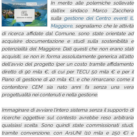
In merito alle polemiche sollevate
Calendario
dall'ex sindaco Marco Zacchera
sulla
gestione del Centro eventi IL
Annunci
Maggiore
, segnaliamo che le attività
di ricerca affidate dal Comune, sono state orientate ad
acquisire documentazione e studi sulla sostenibilità e
potenzialità del Maggiore. Dati questi che non erano stati
acquisiti, se non in forma assolutamente generica all'atto
dell'avvio del progetto (per un costo tramite affidamento
diretto di 90 mila €, di cui per TECU 50 mila € e per il
Piano di gestione di 40 mila €), e che rimarcano come il
contenitore CEM sia nato anni fa senza una vera
progettualità nei contenuti e nella gestione.
Immaginare di avviare l'intero sistema senza il supporto di
ricerche oggettive sul contesto avrebbe reso arbitraria
qualsiasi scelta. Sono quindi state commissionati studi,
tramite convenzione, con ArsUNI (10 mila e 250 €) e