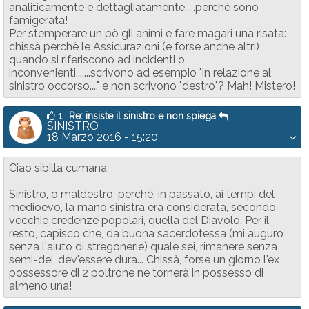
analiticamente e dettagliatamente.....perchè sono
famigerata!
Per stemperare un pò gli animi e fare magari una risata:
chissà perchè le Assicurazioni (e forse anche altri)
quando si riferiscono ad incidenti o
inconvenienti.......scrivono ad esempio "in relazione al
sinistro occorso...." e non scrivono "destro"? Mah! Mistero!
1
Re: insiste il sinistro e non spiega
SINISTRO
18 Marzo 2016 - 15:20
Ciao sibilla cumana
Sinistro, o maldestro, perché, in passato, ai tempi del
medioevo, la mano sinistra era considerata, secondo
vecchie credenze popolari, quella del Diavolo. Per il
resto, capisco che, da buona sacerdotessa (mi auguro
senza l'aiuto di stregonerie) quale sei, rimanere senza
semi-dei, dev'essere dura... Chissà, forse un giorno l'ex
possessore di 2 poltrone ne tornerà in possesso di
almeno una!