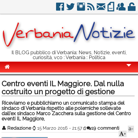
Il BLOG pubblico di Verbania: News, Notizie, eventi,
curiosità, vco : Verbania : Politica
Cronaca
Centro eventi IL Maggiore. Dal nulla
Politica
costruito un progetto di gestione
Sport
Riceviamo e pubblichiamo un comunicato stampa del
sindaco di Verbania rispetto alle polemiche sollevate
Eventi
dall'ex sindaco Marco Zacchera sulla gestione del Centro
eventi IL Maggiore,
Info Utili
👤
Redazione
⌚
15 Marzo 2016 - 21:57
19 commenti
a-
+
Rubriche