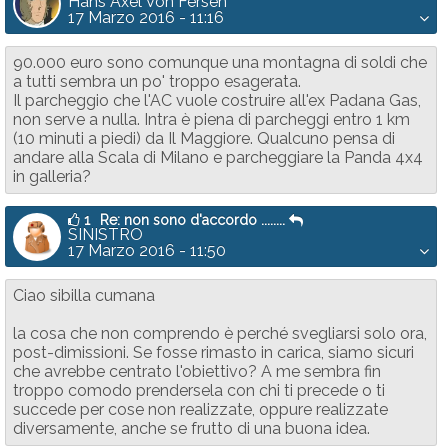
Hans Axel Von Fersen
17 Marzo 2016 - 11:16
90.000 euro sono comunque una montagna di soldi che
a tutti sembra un po' troppo esagerata.
Il parcheggio che l'AC vuole costruire all'ex Padana Gas,
non serve a nulla. Intra è piena di parcheggi entro 1 km
(10 minuti a piedi) da Il Maggiore. Qualcuno pensa di
andare alla Scala di Milano e parcheggiare la Panda 4x4
in galleria?
1
Re: non sono d'accordo ........
SINISTRO
17 Marzo 2016 - 11:50
Ciao sibilla cumana
la cosa che non comprendo è perché svegliarsi solo ora,
post-dimissioni. Se fosse rimasto in carica, siamo sicuri
che avrebbe centrato l'obiettivo? A me sembra fin
troppo comodo prendersela con chi ti precede o ti
succede per cose non realizzate, oppure realizzate
diversamente, anche se frutto di una buona idea.