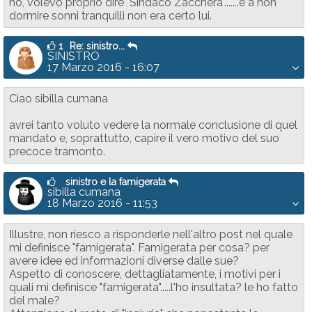
no, volevo proprio dire "Sindaco Zacchera".......e a non
dormire sonni tranquilli non era certo lui.
1
Re: sinistro...
SINISTRO
17 Marzo 2016 - 16:07
Ciao sibilla cumana
avrei tanto voluto vedere la normale conclusione di quel
mandato e, soprattutto, capire il vero motivo del suo
precoce tramonto.
sinistro e la famigerata
sibilla cumana
18 Marzo 2016 - 11:53
Illustre, non riesco a risponderle nell'altro post nel quale
mi definisce "famigerata". Famigerata per cosa? per
avere idee ed informazioni diverse dalle sue?
Aspetto di conoscere, dettagliatamente, i motivi per i
quali mi definisce "famigerata".....l'ho insultata? le ho fatto
del male?