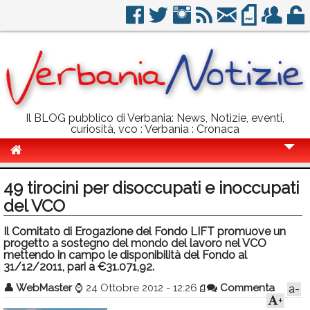
Il BLOG pubblico di Verbania: News, Notizie, eventi,
curiosità, vco : Verbania : Cronaca
Cronaca
49 tirocini per disoccupati e inoccupati
Politica
del VCO
Sport
Il Comitato di Erogazione del Fondo LIFT promuove un
progetto a sostegno del mondo del lavoro nel VCO
Eventi
mettendo in campo le disponibilità del Fondo al
31/12/2011, pari a €31.071,92.
Info Utili
👤
WebMaster
⌚
24 Ottobre 2012 - 12:26
Commenta
a-
+
Rubriche