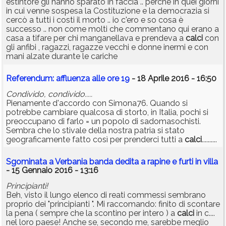
estintore gli hanno sparato in faccia .. perchè in quei giorni
in cui venne sospesa la Costituzione e la democrazia si
cercò a tutti i costi il morto .. io c'ero e so cosa è
successo .. non come molti che commentano qui erano a
casa a tifare per chi manganellava e prendeva a
calci
con
gli anfibi , ragazzi, ragazze vecchi e donne inermi e con
mani alzate durante le cariche
Referendum: affluenza alle ore 19
- 18 Aprile 2016 - 16:50
Condivido, condivido.....
Pienamente d'accordo con Simona76. Quando si
potrebbe cambiare qualcosa di storto, in Italia, pochi si
preoccupano di farlo = un popolo di sadomasochisti.
Sembra che lo stivale della nostra patria si stato
geograficamente fatto così per prenderci tutti a
calci
..........
Sgominata a Verbania banda dedita a rapine e furti in villa
- 15 Gennaio 2016 - 13:16
Principianti!
Beh, visto il lungo elenco di reati commessi sembrano
proprio dei "principianti ". Mi raccomando: finito di scontare
la pena ( sempre che la scontino per intero ) a
calci
in c....
nel loro paese! Anche se, secondo me, sarebbe meglio