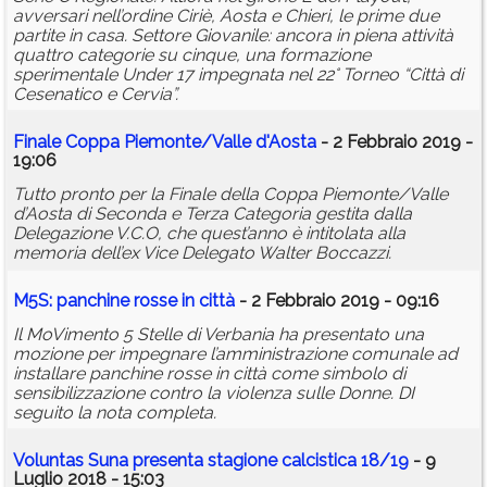
avversari nell’ordine Ciriè, Aosta e Chieri, le prime due
partite in casa. Settore Giovanile: ancora in piena attività
quattro categorie su cinque, una formazione
sperimentale Under 17 impegnata nel 22° Torneo “Città di
Cesenatico e Cervia”.
Finale Coppa Piemonte/Valle d'Aosta
- 2 Febbraio 2019 -
19:06
Tutto pronto per la Finale della Coppa Piemonte/Valle
d’Aosta di Seconda e Terza Categoria gestita dalla
Delegazione V.C.O, che quest’anno è intitolata alla
memoria dell’ex Vice Delegato Walter Boccazzi.
M5S: panchine rosse in città
- 2 Febbraio 2019 - 09:16
Il MoVimento 5 Stelle di Verbania ha presentato una
mozione per impegnare l’amministrazione comunale ad
installare panchine rosse in città come simbolo di
sensibilizzazione contro la violenza sulle Donne. DI
seguito la nota completa.
Voluntas Suna presenta stagione
calci
stica 18/19
- 9
Luglio 2018 - 15:03