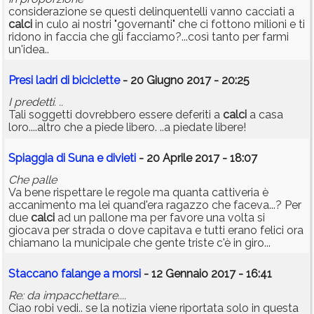
considerazione se questi delinquentelli vanno cacciati a
calci
in culo ai nostri "governanti" che ci fottono milioni e ti
ridono in faccia che gli facciamo?...così tanto per farmi
un'idea..
Presi ladri di biciclette
- 20 Giugno 2017 - 20:25
I predetti. ..
Tali soggetti dovrebbero essere deferiti a
calci
a casa
loro....altro che a piede libero. ..a piedate libere!
Spiaggia di Suna e divieti
- 20 Aprile 2017 - 18:07
Che palle
Va bene rispettare le regole ma quanta cattiveria è
accanimento ma lei quand'era ragazzo che faceva...? Per
due
calci
ad un pallone ma per favore una volta si
giocava per strada o dove capitava e tutti erano felici ora
chiamano la municipale che gente triste c'è in giro...
Staccano falange a morsi
- 12 Gennaio 2017 - 16:41
Re: da impacchettare....
Ciao robi vedi.. se la notizia viene riportata solo in questa