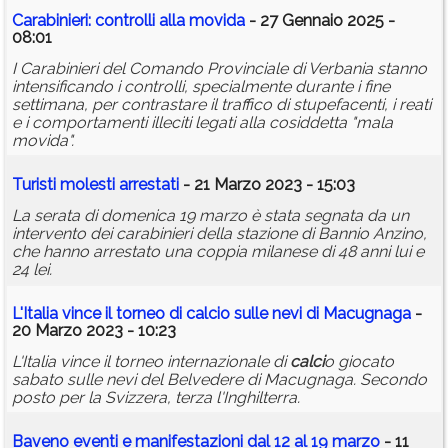
Carabinieri: controlli alla movida
- 27 Gennaio 2025 -
08:01
I Carabinieri del Comando Provinciale di Verbania stanno
intensificando i controlli, specialmente durante i fine
settimana, per contrastare il traffico di stupefacenti, i reati
e i comportamenti illeciti legati alla cosiddetta "mala
movida".
Turisti molesti arrestati
- 21 Marzo 2023 - 15:03
La serata di domenica 19 marzo è stata segnata da un
intervento dei carabinieri della stazione di Bannio Anzino,
che hanno arrestato una coppia milanese di 48 anni lui e
24 lei.
L'Italia vince il torneo di
calci
o sulle nevi di Macugnaga
-
20 Marzo 2023 - 10:23
L'Italia vince il torneo internazionale di
calci
o giocato
sabato sulle nevi del Belvedere di Macugnaga. Secondo
posto per la Svizzera, terza l'Inghilterra.
Baveno eventi e manifestazioni dal 12 al 19 marzo
- 11