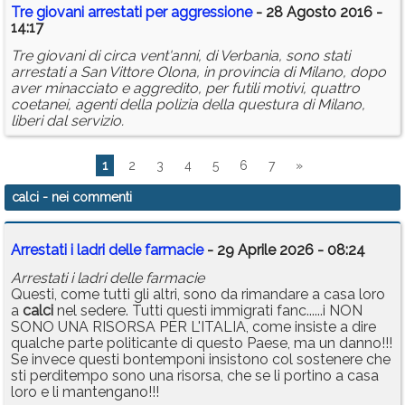
Tre giovani arrestati per aggressione
- 28 Agosto 2016 -
14:17
Tre giovani di circa vent'anni, di Verbania, sono stati
arrestati a San Vittore Olona, in provincia di Milano, dopo
aver minacciato e aggredito, per futili motivi, quattro
coetanei, agenti della polizia della questura di Milano,
liberi dal servizio.
1
2
3
4
5
6
7
»
calci
- nei commenti
Arrestati i ladri delle farmacie
- 29 Aprile 2026 - 08:24
Arrestati i ladri delle farmacie
Questi, come tutti gli altri, sono da rimandare a casa loro
a
calci
nel sedere. Tutti questi immigrati fanc......i NON
SONO UNA RISORSA PER L'ITALIA, come insiste a dire
qualche parte politicante di questo Paese, ma un danno!!!
Se invece questi bontemponi insistono col sostenere che
sti perditempo sono una risorsa, che se li portino a casa
loro e li mantengano!!!