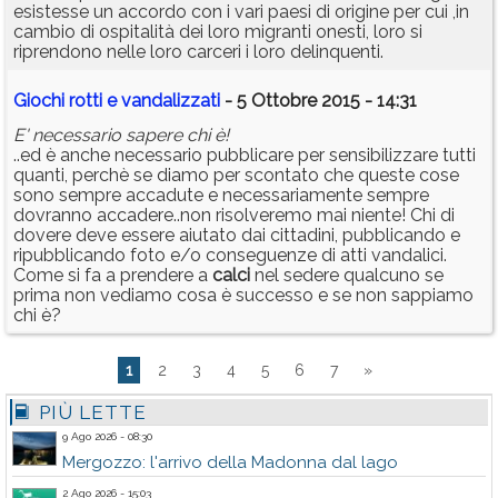
esistesse un accordo con i vari paesi di origine per cui ,in
cambio di ospitalità dei loro migranti onesti, loro si
riprendono nelle loro carceri i loro delinquenti.
Giochi rotti e vandalizzati
- 5 Ottobre 2015 - 14:31
E' necessario sapere chi è!
..ed è anche necessario pubblicare per sensibilizzare tutti
quanti, perchè se diamo per scontato che queste cose
sono sempre accadute e necessariamente sempre
dovranno accadere..non risolveremo mai niente! Chi di
dovere deve essere aiutato dai cittadini, pubblicando e
ripubblicando foto e/o conseguenze di atti vandalici.
Come si fa a prendere a
calci
nel sedere qualcuno se
prima non vediamo cosa è successo e se non sappiamo
chi è?
1
2
3
4
5
6
7
»
PIÙ LETTE
9 Ago 2026 - 08:30
Mergozzo: l'arrivo della Madonna dal lago
2 Ago 2026 - 15:03