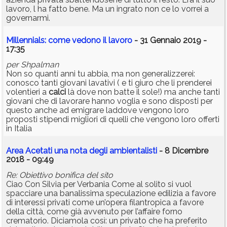
lavoro, l ha fatto bene. Ma un ingrato non ce lo vorrei a
governarmi.
Millennials: come vedono il lavoro
- 31 Gennaio 2019 -
17:35
per Shpalman
Non so quanti anni tu abbia, ma non generalizzerei:
conosco tanti giovani lavativi ( e ti giuro che li prenderei
volentieri a
calci
là dove non batte il sole!) ma anche tanti
giovani che di lavorare hanno voglia e sono disposti per
questo anche ad emigrare laddove vengono loro
proposti stipendi migliori di quelli che vengono loro offerti
in Italia
Area Acetati una nota degli ambientalisti
- 8 Dicembre
2018 - 09:49
Re: Obiettivo bonifica del sito
Ciao Con Silvia per Verbania Come al solito si vuol
spacciare una banalissima speculazione edilizia a favore
di interessi privati come un’opera filantropica a favore
della città, come già avvenuto per l’affaire forno
crematorio. Diciamola così: un privato che ha preferito