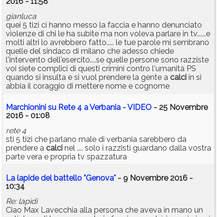
2016 - 11:58
gianluca
quei 5 tizi ci hanno messo la faccia e hanno denunciato
violenze di chi le ha subite ma non voleva parlare in tv......e
molti altri lo avrebbero fatto..... le tue parole mi sembrano
quelle del sindaco di milano che adesso chiede
l'intervento dell'esercito....se quelle persone sono razziste
voi siete complici di questi crimini contro l'umanità PS
quando si insulta e si vuol prendere la gente a
calci
in si
abbia il coraggio di mettere nome e cognome
Marchionini su Rete 4 a Verbania - VIDEO
- 25 Novembre
2016 - 01:08
rete 4
sti 5 tizi che parlano male di verbania sarebbero da
prendere a
calci
nel .... solo i razzisti guardano dalla vostra
parte vera e propria tv spazzatura
La lapide del battello "Genova"
- 9 Novembre 2016 -
10:34
Re: lapidi
Ciao Max Lavecchia alla persona che aveva in mano un