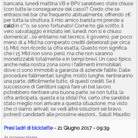
bancaria, lunedì mattina VB e BPV sarebbero state chiuse
(con tutte le conseguenze del caso)? Credo che se
entrassi nel bar che frequento abitualmente, offrendo 1€
per tutta la struttura, il mio amico barista mi prende a
calci
in c**o, se sono fortunato! Come ho già scritto, il
vero salvataggio è iniziato ieri, lunedì, non si è chiuso
domenica! ...se entriamo nel tecnico, il governo, per poco
meno di 4 Mld ha comperato crediti deteriorati per circa
15 Mld, non ricordo la cifra esatta. Questo non significa
che i 15 Mld non sono persi, ma che non saranno
monetizzabili totalmente e in tempi brevi. Un caso tipico
anche nella nostra zona sono i fallimenti immobiliari,
dove ci sono immobili a garanzia di aziende fallite. Dalle
procedure fallimentari, lunghe, molto lunghe, rientreranno
una parte, difficilmente tutto, di questi crediti. Se il
successore di Gentiloni saprà fare un bel lavoro,
potrebbero rientrare una buona parte, se non tutta, la
cifra anticipata, questa è la sfida! Poi, certo che sarebbe
stato meglio non arrivare a questa situazione, ma visto
che ci siamo arrivati, se vedi altre soluzioni sei bravo,
potresti candidarti alle prossime elezioni... Saluti Maurilio
Presi ladri di biciclette
- 21 Giugno 2017 - 09:39
in proporzione