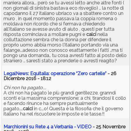
maniera allora... però se tu avessi letto anche altre fonti (
non giornali di sinistra bastava eco risveglio) .. la notte di
capodanno il 27 italiano ubriaco va a sbattere contro un
muro , in quel momento passava la coppia romena o
moldava non ricordo che si fermava chiedendo
all'italiano se avesse avuto di aiuto , questi per tutta
risposta cominciava a mollare pugni e
calci
nella
colluttazione sembra che la donna per difendere il
proprio uomo abbia morso l'italiano portando via una
falange...adesso non conosco esattamente i fatti ..ma ti
pongo una domanda.. tu cosa avresti fatto al posto dello
straniero .. saresti stato a prenderle o avresti reagito?
LegalNews: Equitalia: operazione “Zero cartelle”
- 26
Dicembre 2016 - 18:12
Chi non ha pagato....
A chi non ha pagato le più grandi gentilezze, granndi
sconti e la massima comprensione; a chi, tirandosi il collo
e facendo rinunce ha sempre puntualmente
pagato....
calci
in c...o! Questa è la filosofia che il governo
italiano ha nel riscuotere le imposte e le tasse.!!
Marchionini su Rete 4 a Verbania - VIDEO
- 25 Novembre