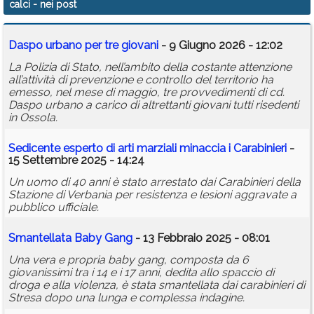
calci
- nei post
Calendario
Daspo urbano per tre giovani
- 9 Giugno 2026 - 12:02
Annunci
La Polizia di Stato, nell’ambito della costante attenzione
all’attività di prevenzione e controllo del territorio ha
emesso, nel mese di maggio, tre provvedimenti di cd.
Daspo urbano a carico di altrettanti giovani tutti risedenti
in Ossola.
Sedicente esperto di arti marziali minaccia i Carabinieri
-
15 Settembre 2025 - 14:24
Un uomo di 40 anni è stato arrestato dai Carabinieri della
Stazione di Verbania per resistenza e lesioni aggravate a
pubblico ufficiale.
Smantellata Baby Gang
- 13 Febbraio 2025 - 08:01
Una vera e propria baby gang, composta da 6
giovanissimi tra i 14 e i 17 anni, dedita allo spaccio di
droga e alla violenza, è stata smantellata dai carabinieri di
Stresa dopo una lunga e complessa indagine.