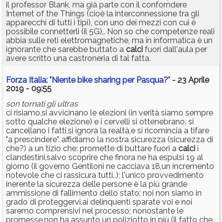
il professor Blank, ma già parte con il conforndere
Internet of the Things (cioè la interconnessione tra gli
apparecchi di tutti i tipi), con uno dei mezzi con cui è
possibile connetterli (il 5G),. Non so che competenze reali
abbia sulle reti elettromagnetiche, ma in informatica è un
ignorante che sarebbe buttato a
calci
fuori dall'aula per
avere scritto una castroneria di tal fatta.
Forza Italia: "Niente bike sharing per Pasqua?"
- 23 Aprile
2019 - 09:55
son tornati gli ultras
ci risiamo,si avvicinano le elezioni (in verità siamo sempre
sotto qualche elezione) e i cervelli si ottenebrano. si
cancellano i fatti,si ignora la realtà,e si ricomincia a tifare
"a prescindere". affidiamo la nostra sicurezza (sicurezza di
che?) a un tizio che: promette di buttare fuori a
calci
i
clandestini,salvo scoprire che finora ne ha espulsi 19 al
giorno (il governo Gentiloni ne cacciava 18,un incremento
notevole che ci rassicura tutti..); l'unico provvedimento
inerente la sicurezza delle persone è la più grande
ammissione di fallimento dello stato: noi non siamo in
grado di proteggervi,ai delinquenti sparate voi e noi
saremo comprensivi nel processo; nonostante le
promesse,non ha assunto un poliziotto in più (il fatto che