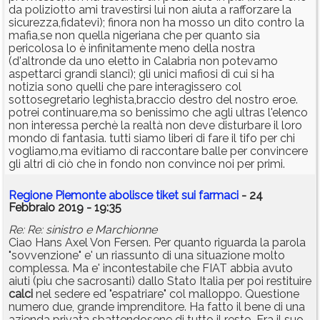
da poliziotto ami travestirsi lui non aiuta a rafforzare la
sicurezza,fidatevi); finora non ha mosso un dito contro la
mafia,se non quella nigeriana che per quanto sia
pericolosa lo è infinitamente meno della nostra
(d'altronde da uno eletto in Calabria non potevamo
aspettarci grandi slanci); gli unici mafiosi di cui si ha
notizia sono quelli che pare interagissero col
sottosegretario leghista,braccio destro del nostro eroe.
potrei continuare,ma so benissimo che agli ultras l'elenco
non interessa perchè la realtà non deve disturbare il loro
mondo di fantasia. tutti siamo liberi di fare il tifo per chi
vogliamo,ma evitiamo di raccontare balle per convincere
gli altri di ciò che in fondo non convince noi per primi.
Regione Piemonte abolisce tiket sui farmaci
- 24
Febbraio 2019 - 19:35
Re: Re: sinistro e Marchionne
Ciao Hans Axel Von Fersen. Per quanto riguarda la parola
"sovvenzione" e' un riassunto di una situazione molto
complessa. Ma e' incontestabile che FIAT abbia avuto
aiuti (piu che sacrosanti) dallo Stato Italia per poi restituire
calci
nel sedere ed "espatriare" col malloppo. Questione
numero due, grande imprenditore. Ha fatto il bene di una
azienda privata sbattendosene di tutto il resto. Era il suo