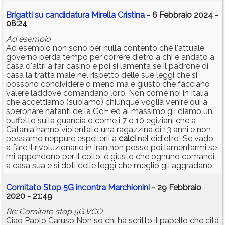
Brigatti su candidatura Mirella Cristina
- 6 Febbraio 2024 -
08:24
Ad esempio
Ad esempio non sono per nulla contento che l'attuale
governo perda tempo per correre dietro a chi è andato a
casa d'altri a far casino e poi si lamenta se il padrone di
casa la tratta male nel rispetto delle sue leggi che si
possono condividere o meno ma è giusto che facciano
valere laddove comandano loro. Non come noi in Italia
che accettiamo (subiamo) chiunque voglia venire qui a
speronare natanti della GdF ed al massimo gli diamo un
buffetto sulla guancia o come i 7 o 10 egiziani che a
Catania hanno violentato una ragazzina di 13 anni e non
possiamo neppure espellerli a
calci
nel didietro! Se vado
a fare il rivoluzionario in Iran non posso poi lamentarmi se
mi appendono per il collo: è giusto che ognuno comandi
a casa sua e si doti delle leggi che meglio gli aggradano.
Comitato Stop 5G incontra Marchionini
- 29 Febbraio
2020 - 21:49
Re: Comitato stop 5G VCO
Ciao Paolo Caruso Non so chi ha scritto il papello che cita