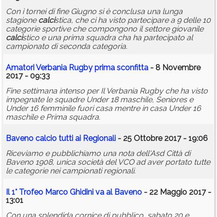
Con i tornei di fine Giugno si è conclusa una lunga
stagione
calci
stica, che ci ha visto partecipare a 9 delle 10
categorie sportive che compongono il settore giovanile
calci
stico e una prima squadra cha ha partecipato al
campionato di seconda categoria.
Amatori Verbania Rugby prima sconfitta
- 8 Novembre
2017 - 09:33
Fine settimana intenso per Il Verbania Rugby che ha visto
impegnate le squadre Under 18 maschile, Seniores e
Under 16 femminile fuori casa mentre in casa Under 16
maschile e Prima squadra.
Baveno
calci
o tutti ai Regionali
- 25 Ottobre 2017 - 19:06
Riceviamo e pubblichiamo una nota dell'Asd Città di
Baveno 1908, unica società del VCO ad aver portato tutte
le categorie nei campionati regionali.
Il 1° Trofeo Marco Ghidini va al Baveno
- 22 Maggio 2017 -
13:01
Con una splendida cornice di pubblico, sabato 20 e