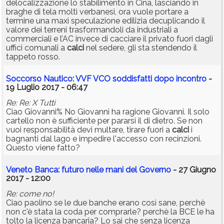
delocalizzazione lo stabilimento in Cina, lasciando in
braghe di tela molti verbanesi, ora vuole portare a
termine una maxi speculazione edilizia decuplicando il
valore dei terreni trasformandoli da industriali a
commerciali e l’AC invece di cacciare il privato fuori dagli
uffici comunali a
calci
nel sedere, gli sta stendendo il
tappeto rosso.
Soccorso Nautico: VVF VCO soddisfatti dopo incontro
-
19 Luglio 2017 - 06:47
Re: Re: X Tutti
Ciao Giovanni% No Giovanni ha ragione Giovanni. Il solo
cartello non è sufficiente per pararsi il di dietro. Se non
vuoi responsabilità devi multare, tirare fuori a
calci
i
bagnanti dal lago e impedire l'accesso con recinzioni.
Questo viene fatto?
Veneto Banca: futuro nelle mani del Governo
- 27 Giugno
2017 - 12:00
Re: come no!
Ciao paolino se le due banche erano così sane, perchè
non c'è stata la coda per comprarle? perchè la BCE le ha
tolto la licenza bancaria? Lo sai che senza licenza