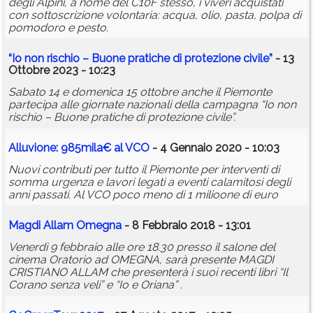
degli Alpini, a nome del C10F stesso, i viveri acquistati
con sottoscrizione volontaria: acqua, olio, pasta, polpa di
pomodoro e pesto.
“Io non rischio – Buone pratiche di protezione civile”
- 13
Ottobre 2023 - 10:23
Sabato 14 e domenica 15 ottobre anche il Piemonte
partecipa alle giornate nazionali della campagna “Io non
rischio – Buone pratiche di protezione civile”.
Alluvione: 985mila€ al VCO
- 4 Gennaio 2020 - 10:03
Nuovi contributi per tutto il Piemonte per interventi di
somma urgenza e lavori legati a eventi calamitosi degli
anni passati. Al VCO poco meno di 1 milioone di euro
Magdi Allam Omegna
- 8 Febbraio 2018 - 13:01
Venerdì 9 febbraio alle ore 18.30 presso il salone del
cinema Oratorio ad OMEGNA, sarà presente MAGDI
CRISTIANO ALLAM che presenterà i suoi recenti libri “Il
Corano senza veli” e “Io e Oriana” .