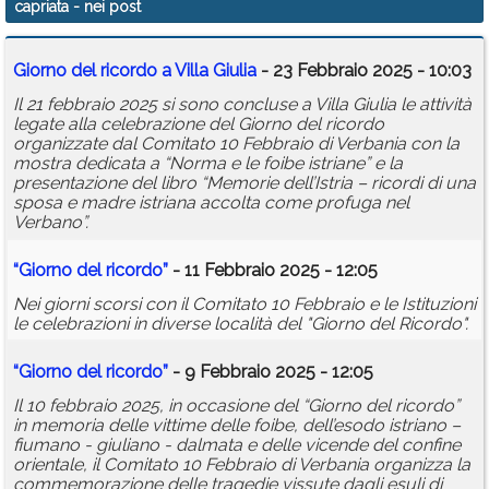
capriata
- nei post
Calendario
Giorno del ricordo a Villa Giulia
- 23 Febbraio 2025 - 10:03
Annunci
Il 21 febbraio 2025 si sono concluse a Villa Giulia le attività
legate alla celebrazione del Giorno del ricordo
organizzate dal Comitato 10 Febbraio di Verbania con la
mostra dedicata a “Norma e le foibe istriane” e la
presentazione del libro “Memorie dell’Istria – ricordi di una
sposa e madre istriana accolta come profuga nel
Verbano”.
“Giorno del ricordo”
- 11 Febbraio 2025 - 12:05
Nei giorni scorsi con il Comitato 10 Febbraio e le Istituzioni
le celebrazioni in diverse località del "Giorno del Ricordo".
“Giorno del ricordo”
- 9 Febbraio 2025 - 12:05
Il 10 febbraio 2025, in occasione del “Giorno del ricordo”
in memoria delle vittime delle foibe, dell’esodo istriano –
fiumano - giuliano - dalmata e delle vicende del confine
orientale, il Comitato 10 Febbraio di Verbania organizza la
commemorazione delle tragedie vissute dagli esuli di