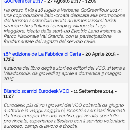
GoGreenTour 2017
- 27 Agosto 2017 - 12:05
Ha preso il via il 18 luglio a Verbania GoGreenTour 2017 :
una coproduzione italo-croata dedicata alla promozione
del turismo sostenibile rivolta ai numerosissimi turisti
stranieri che affollano i camping village del Lago
Maggiore, ideata dalla start-up Electric Land insieme al
Parco Nazionale Val Grande, con la partecipazione
fondamentale dei ragazzi del servizio civile.
18^ edizione de La Fabbrica di Carta
- 20 Aprile 2015 -
17:52
Il salone del libro degli autori ed editori del VCO, si terrà a
Villadossola, da giovedì 23 aprile a domenica 3 maggio
2015.
Bilancio scambi Eurodesk VCO
- 11 Settembre 2014 -
11:27
Eurodesk: più di 70 i giovani del VCO coinvolti da giugno
a ottobre in viaggi, soggiorni, incontri e seminari finanziati
da fondi europei. Per una ventina, grazie allo sportello
provinciale, esperienze all’estero con il servizio volontario
europeo, campi di lavoro e tirocini.