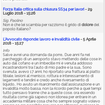
Forza Italia critica sulla chiusura SS34 per lavori
- 29
Luglio 2018 - 15:26
Sig. Paolino
Non è che lei scambia per razzismo il grido di
dolore
del
popolo italiano?
L'Avvocato risponde: lavoro e invalidità civile
- 5 Aprile
2018 - 15:27
Info
Salve avrei una domanda da porre.. Due anni fa nel
parcheggio di un aeroporto stavo mettendo delle cose in
auto dal cofano e un imbecille mi è venuta addosso
incastrandomi tra l'auto di mio padre e la sua.. Sono
svenuta, avevo 17 anni, ho riportato una frattura al piatto
tibiale, lesioni al menisco, rottura e interessamento di
legamenti e tendini e credo anche riversamento di
liquido.. Ho avuto un risarcimento dall'assicurazione e un
invalidità molto bassa, non la ricordo perchè a quei tempi
tutto pensavo tranne che a queste cose. ora essendo
risultata come già sapevo non idonea per entrare in un
accademia militare cosa che ho sempre sognato volevo