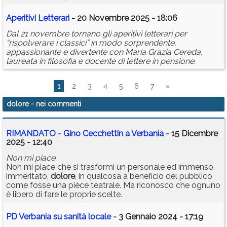
Aperitivi Letterari
- 20 Novembre 2025 - 18:06
Dal 21 novembre tornano gli aperitivi letterari per
“rispolverare i classici” in modo sorprendente,
appassionante e divertente con Maria Grazia Cereda,
laureata in filosofia e docente di lettere in pensione.
1
2
3
4
5
6
7
»
dolore
- nei commenti
RIMANDATO - Gino Cecchettin a Verbania
- 15 Dicembre
2025 - 12:40
Non mi piace
Non mi piace che si trasformi un personale ed immenso,
immeritato,
dolore
, in qualcosa a beneficio del pubblico
come fosse una pièce teatrale. Ma riconosco che ognuno
è libero di fare le proprie scelte.
PD Verbania su sanità locale
- 3 Gennaio 2024 - 17:19