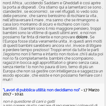
nord Africa , uccidendo Saddam e Gheddafi è così aprire
la porta ai disperati . Ora stiamo qui a lamentarci se sono ,
clandestini , se economici , se veri rifugiati, io vedo solo
delle persone , che sanno benissimo di rischiare la vita ,
nell'attraversare il mare , ma sanno che se rimangono a
casa loro moriranno di sicuro e rischiano con i loro
bambini . I bambini sono il mio maggiore pensiero, troppi
bambini sono le vittime di questi ultimi anni , e noi non
possiamo far finta di niente e non provare
dolore
. Se
l'Europa fosse stata veramente unita , in questi anni molti
di questi bambini sarebbero ancora vivi , invece di litigare
e perdere tempo prezioso! Troppi errori da tutte le parti
,l'egoismo non li ferma e intanto non risolve ,chi li aiuta poi
non lo fà completamente, bambini che scompaiono ,
ragazzi in bocca agli approfittatori o girano senza casa ,
senza niente ! Io non ho paura di loro, temo di più un
Europa che non sà gestire con intelligenza e saggezza un
esodo epocale , che esiste e non possiamo fermare con i
muri !
"Lavori di pubblica utilità: non decidiamo noi"
- 17 Marzo
2017 - 10:41
non è questione di cani o gatti
a mio parere: giusto cercare di recuperare i colpevoli di