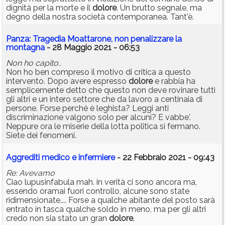
dignità per la morte e il
dolore
. Un brutto segnale, ma
degno della nostra società contemporanea. Tant'è.
Panza: Tragedia Moattarone, non penalizzare la
montagna
- 28 Maggio 2021 - 06:53
Non ho capito..
Non ho ben compreso il motivo di critica a questo
intervento. Dopo avere espresso
dolore
e rabbia ha
semplicemente detto che questo non deve rovinare tutti
gli altri e un intero settore che da lavoro a centinaia di
persone. Forse perché è leghista? Leggi anti
discriminazione valgono solo per alcuni? E vabbe'.
Neppure ora le miserie della lotta politica si fermano.
Siete dei fenomeni.
Aggrediti medico e infermiere
- 22 Febbraio 2021 - 09:43
Re: Avevamo
Ciao lupusinfabula mah. in verità ci sono ancora ma,
essendo oramai fuori controllo, alcune sono state
ridimensionate.... Forse a qualche abitante del posto sarà
entrato in tasca qualche soldo in meno, ma per gli altri
credo non sia stato un gran
dolore
.