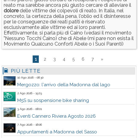
reato ma sarebbe ancora più giusto cercare di alleviare il
dolore
delle vittime dei colpevoli di reato. In Italia, nel
concreto, la certezza della pena, l'oblio ed il disinteresse
per le conseguenze dei reati patiti è riservato
esclusivamente alle vittime ed ai loro parenti.
Effettivamente, si parla più di Caino (vedasi il movimento
"Nessuno Tocchi Caino) che di Abele (mi pare non esista il
Movimento Qualcuno Conforti Abele o i Suoi Parenti)
1
2
3
4
5
6
7
»
PIÙ LETTE
10 Ago 2026 - 08:30
Mergozzo: l'arrivo della Madonna dal lago
2 Ago 2026 - 15:03
M5S su sospensione bike sharing
3 Ago 2026 - 08:01
Eventi Cannero Riviera Agosto 2026
7 Ago 2026 - 18:06
Appuntamenti a Madonna del Sasso