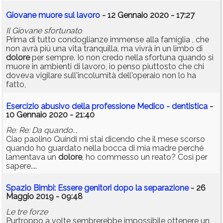
Giovane muore sul lavoro
- 12 Gennaio 2020 - 17:27
Il Giovane sfortunato
Prima di tutto condoglianze immense alla famiglia , che
non avrà più una vita tranquilla, ma vivrà in un limbo di
dolore
per sempre. Io non credo nella sfortuna quando si
muore in ambienti di lavoro, io penso piuttosto che chi
doveva vigilare sull'incolumità dell'operaio non lo ha
fatto,
Esercizio abusivo della professione Medico - dentistica
-
10 Gennaio 2020 - 21:40
Re: Re: Da quando..,
Ciao paolino Quindi mi stai dicendo che il mese scorso
quando ho guardato nella bocca di mia madre perché
lamentava un
dolore
, ho commesso un reato? Così per
sapere....
Spazio Bimbi: Essere genitori dopo la separazione
- 26
Maggio 2019 - 09:48
Le tre forze
Purtroppo a volte sembrerebbe impossibile ottenere un