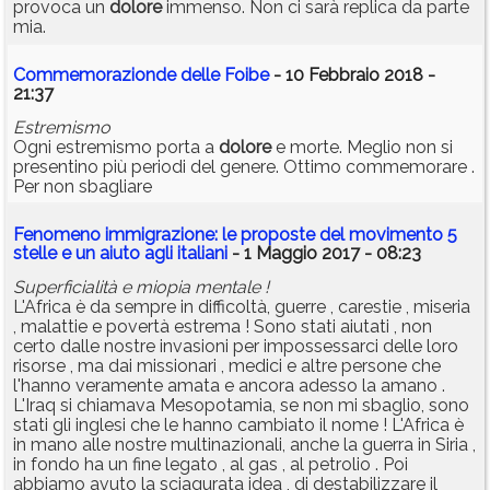
provoca un
dolore
immenso. Non ci sarà replica da parte
mia.
Commemorazionde delle Foibe
- 10 Febbraio 2018 -
21:37
Estremismo
Ogni estremismo porta a
dolore
e morte. Meglio non si
presentino più periodi del genere. Ottimo commemorare .
Per non sbagliare
Fenomeno immigrazione: le proposte del movimento 5
stelle e un aiuto agli italiani
- 1 Maggio 2017 - 08:23
Superficialità e miopia mentale !
L'Africa è da sempre in difficoltà, guerre , carestie , miseria
, malattie e povertà estrema ! Sono stati aiutati , non
certo dalle nostre invasioni per impossessarci delle loro
risorse , ma dai missionari , medici e altre persone che
l'hanno veramente amata e ancora adesso la amano .
L'Iraq si chiamava Mesopotamia, se non mi sbaglio, sono
stati gli inglesi che le hanno cambiato il nome ! L'Africa è
in mano alle nostre multinazionali, anche la guerra in Siria ,
in fondo ha un fine legato , al gas , al petrolio . Poi
abbiamo avuto la sciagurata idea , di destabilizzare il