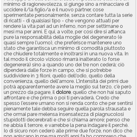
minimo di ragionevolezza, si giunge sino a minacciare di
uccidere il/la figlio/a e il nuovo partner, cose
sperimentate personalmente, senza contare tutta la serie
di ricatti - di qualsiasi tipo - che vengono attuati per
rendere la vita pari ad un inferno, non per settimane o
mesi ma per anni. E qui, a volte, per così dire si affianca
pure la responsabilità della moglie del degenerato (è
quasi sempre l'uomo), che preferisce mantenere uno
stato che garantisca un minimo di comodità piuttosto
che chiudere totalmente e inoltrarsi in una nuova vita. In
tal modo il circolo vizioso rimarrà inalterato (o forse
degenererà) sino a quando uno dei tre non cederà; ciò
dipenderà dalle forze in campo, che si potrebbe
suddividere in 3 filoni, quello dell'odio, quello della
convenienza, quello dell'amore. L'intensità dei primi due
potrà apparentemente avere la meglio sul terzo, c'è però
un prezzo da pagare, il
dolore
, quello che non hai saputo
affrontare e che prima o poi ti pervaderà. Credo che
spesso l'essere umano non si renda conto che per sentirsi
pienamente tale debba seguire quella parola strausata e
che ormai pare melensa insensatezza di piagnucolosi
stupidotti decerebrati e che si chiama amore; penso che
ne abbia il terrore, e varrebbe la pena indagare il perché.
Io di sicuro non cederò alle prime due forze, non dico che
non agiscano in me ma molti anni fa ho compreso che