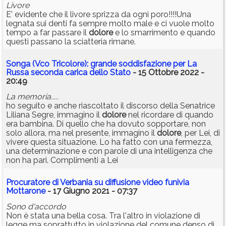
Livore
E' evidente che il livore sprizza da ogni poro!!!!Una
legnata sui denti fa sempre molto male e ci vuole molto
tempo a far passare il
dolore
e lo smarrimento e quando
questi passano la sciatteria rimane.
Songa (Vco Tricolore): grande soddisfazione per La
Russa seconda carica dello Stato
- 15 Ottobre 2022 -
20:49
La memoria.....
ho seguito e anche riascoltato il discorso della Senatrice
Liliana Segre, immagino il
dolore
nel ricordare di quando
era bambina. Di quello che ha dovuto sopportare, non
solo allora, ma nel presente, immagino il
dolore
, per Lei, di
vivere questa situazione. Lo ha fatto con una fermezza,
una determinazione e con parole di una intelligenza che
non ha pari. Complimenti a Lei
Procuratore di Verbania su diffusione video funivia
Mottarone
- 17 Giugno 2021 - 07:37
Sono d'accordo
Non è stata una bella cosa. Tra l'altro in violazione di
legge ma soprattutto in violazione del comune denso di