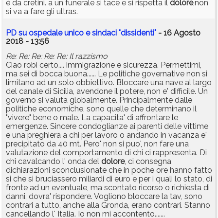
è da cretini. a un funerale si tace e si rispetta il
dolore
,non
si va a fare gli ultras.
PD su ospedale unico e sindaci "dissidenti"
- 16 Agosto
2018 - 13:56
Re: Re: Re: Re: Re: Il razzismo
Ciao robi certo.... immigrazione e sicurezza. Permettimi,
ma sei di bocca buona...... Le politiche governative non si
limitano ad un solo obbiettivo. Bloccare una nave al largo
del canale di Sicilia, avendone il potere, non e' difficile. Un
governo si valuta globalmente. Principalmente dalle
politiche economiche, sono quelle che determinano il
"vivere" bene o male. La capacita' di affrontare le
emergenze. Sincere condoglianze ai parenti delle vittime
e una preghiera a chi per lavoro o andando in vacanza e'
precipitato da 40 mt. Pero' non si puo', non fare una
valutazione del comportamento di chi ci rappresenta. Di
chi cavalcando l' onda del
dolore
, ci consegna
dichiarazioni sconclusionate che in poche ore hanno fatto
si che si bruciassero miliardi di euro e per i quali lo stato, di
fronte ad un eventuale, ma scontato ricorso o richiesta di
danni, dovra' rispondere. Vogliono bloccare la tav, sono
contrari a tutto, anche alla Gronda, erano contrari. Stanno
cancellando l' Italia. Io non mi accontento.......