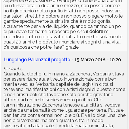
sapere se era possibile provare per ottenere qualcosa in
piu di invalidità, in due anni e mezzo, non posso correre,
ho il ginocchio molto gonfio infatti non posso indossare
pantaloni stretti, ho
dolore
e non posso piegare molto le
gambe specialmente la sinistra che è molto gonfia,
sicuramente per via del liquido, quando cammino un po
di piu devo fermarmi e riposare perchè il
dolore
mi
impedisce, tutto cio gravato dal fatto che ho solamente
quasi 20 anni e ho dovuto rinunciare ai sogni di una vita..
c'è qualcosa che potrei fare? grazie.
Lungolago Pallanza: il progetto
- 15 Marzo 2018 - 10:20
la cloche
Quando la cloche fu in mano a Zacchera , Verbania stava
per essere rilanciata a livello internazionale come ben
merita (vedi es. Verbania capitale dei laghi) In città si
tenevano manifestazioni con artisti degni di questo nome
e non artistucoli che lavorano solo perchè gravitano
attorno ad un certo schieramento politico. Che
l'amministrazione Zacchera tenesse alla città si vedeva
anche da una banalità come il guardare per terra. Pulita e
ben tenuta come ormai non lo è più. E ve lo dice "una" che
non è di Verbania ma ama questa città in modo
sviscerato ed alla quale, il vederla mal amministrata,