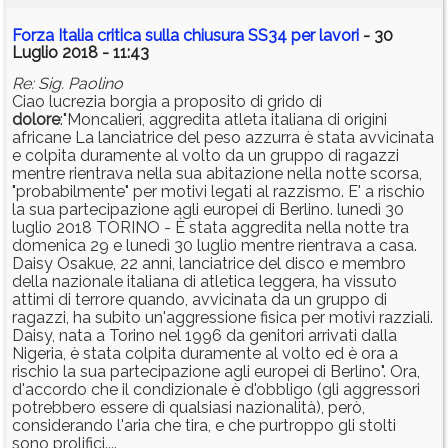
Forza Italia critica sulla chiusura SS34 per lavori
- 30
Luglio 2018 - 11:43
Re: Sig. Paolino
Ciao lucrezia borgia a proposito di grido di
dolore
:"Moncalieri, aggredita atleta italiana di origini
africane La lanciatrice del peso azzurra è stata avvicinata
e colpita duramente al volto da un gruppo di ragazzi
mentre rientrava nella sua abitazione nella notte scorsa,
"probabilmente" per motivi legati al razzismo. E' a rischio
la sua partecipazione agli europei di Berlino. lunedì 30
luglio 2018 TORINO - È stata aggredita nella notte tra
domenica 29 e lunedì 30 luglio mentre rientrava a casa.
Daisy Osakue, 22 anni, lanciatrice del disco e membro
della nazionale italiana di atletica leggera, ha vissuto
attimi di terrore quando, avvicinata da un gruppo di
ragazzi, ha subito un'aggressione fisica per motivi razziali.
Daisy, nata a Torino nel 1996 da genitori arrivati dalla
Nigeria, è stata colpita duramente al volto ed è ora a
rischio la sua partecipazione agli europei di Berlino". Ora,
d'accordo che il condizionale è d'obbligo (gli aggressori
potrebbero essere di qualsiasi nazionalità), però,
considerando l'aria che tira, e che purtroppo gli stolti
sono prolifici....