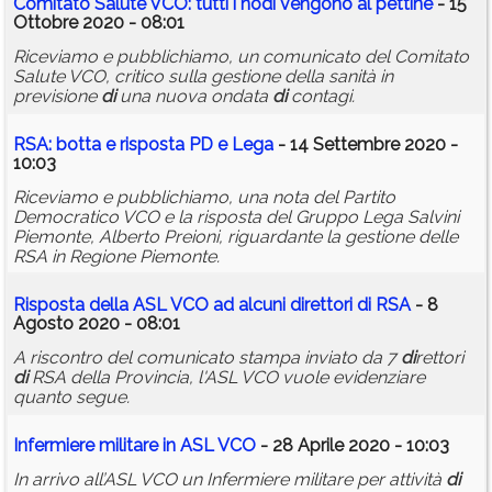
Comitato Salute VCO: tutti i no
di
vengono al pettine
- 15
Ottobre 2020 - 08:01
Riceviamo e pubblichiamo, un comunicato del Comitato
Salute VCO, critico sulla gestione della sanità in
previsione
di
una nuova ondata
di
contagi.
RSA: botta e risposta PD e Lega
- 14 Settembre 2020 -
10:03
Riceviamo e pubblichiamo, una nota del Partito
Democratico VCO e la risposta del Gruppo Lega Salvini
Piemonte, Alberto Preioni, riguardante la gestione delle
RSA in Regione Piemonte.
Risposta della ASL VCO ad alcuni
di
rettori
di
RSA
- 8
Agosto 2020 - 08:01
A riscontro del comunicato stampa inviato da 7
di
rettori
di
RSA della Provincia, l'ASL VCO vuole evidenziare
quanto segue.
Infermiere militare in ASL VCO
- 28 Aprile 2020 - 10:03
In arrivo all’ASL VCO un Infermiere militare per attività
di