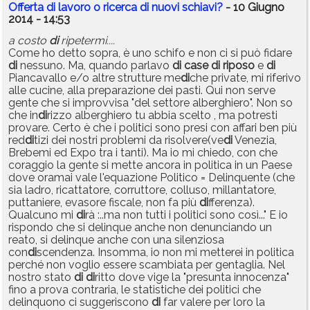
Offerta di lavoro o ricerca di nuovi schiavi?
- 10 Giugno
2014 - 14:53
a costo
di
ripetermi....
Come ho detto sopra, è uno schifo e non ci si può fidare
di
nessuno. Ma, quando parlavo
di
case
di
riposo
e
di
Piancavallo e/o altre strutture me
di
che private, mi riferivo
alle cucine, alla preparazione dei pasti. Qui non serve
gente che si improvvisa "del settore alberghiero". Non so
che in
di
rizzo alberghiero tu abbia scelto , ma potresti
provare. Certo è che i politici sono presi con affari ben più
red
di
tizi dei nostri problemi da risolvere(ve
di
Venezia,
Brebemi ed Expo tra i tanti). Ma io mi chiedo, con che
coraggio la gente si mette ancora in politica in un Paese
dove oramai vale l'equazione Politico = Delinquente (che
sia ladro, ricattatore, corruttore, colluso, millantatore,
puttaniere, evasore fiscale, non fa più
di
fferenza).
Qualcuno mi
di
rà :..ma non tutti i politici sono così..." E io
rispondo che si delinque anche non denunciando un
reato, si delinque anche con una silenziosa
con
di
scendenza. Insomma, io non mi metterei in politica
perché non voglio essere scambiata per gentaglia. Nel
nostro stato
di
di
ritto dove vige la "presunta innocenza"
fino a prova contraria, le statistiche dei politici che
delinquono ci suggeriscono
di
far valere per loro la