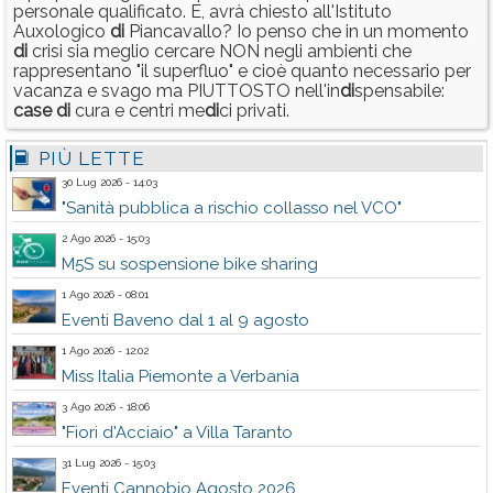
personale qualificato. E, avrà chiesto all'Istituto
Auxologico
di
Piancavallo? Io penso che in un momento
di
crisi sia meglio cercare NON negli ambienti che
rappresentano "il superfluo" e cioè quanto necessario per
vacanza e svago ma PIUTTOSTO nell'in
di
spensabile:
case
di
cura e centri me
di
ci privati.
PIÙ LETTE
30 Lug 2026 - 14:03
"Sanità pubblica a rischio collasso nel VCO"
2 Ago 2026 - 15:03
M5S su sospensione bike sharing
1 Ago 2026 - 08:01
Eventi Baveno dal 1 al 9 agosto
1 Ago 2026 - 12:02
Miss Italia Piemonte a Verbania
3 Ago 2026 - 18:06
"Fiori d'Acciaio" a Villa Taranto
31 Lug 2026 - 15:03
Eventi Cannobio Agosto 2026