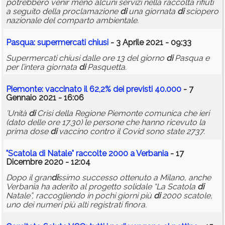
potrebbero venir meno alcuni servizi nella raccolta rifiuti
a seguito della proclamazione
di
una giornata
di
sciopero
nazionale del comparto ambientale.
Pasqua: supermercati chiusi
- 3 Aprile 2021 - 09:33
Supermercati chiusi dalle ore 13 del giorno
di
Pasqua e
per l’intera giornata
di
Pasquetta.
Piemonte: vaccinato il 62,2% dei previsti 40.000
- 7
Gennaio 2021 - 16:06
’Unità
di
Crisi della Regione Piemonte comunica che ieri
(dato delle ore 17.30) le persone che hanno ricevuto la
prima dose
di
vaccino contro il Covid sono state 2737.
"Scatola
di
Natale" raccolte 2000 a Verbania
- 17
Dicembre 2020 - 12:04
Dopo il gran
di
ssimo successo ottenuto a Milano, anche
Verbania ha aderito al progetto solidale “La Scatola
di
Natale”, raccogliendo in pochi giorni più
di
2000 scatole,
uno dei numeri più alti registrati finora.