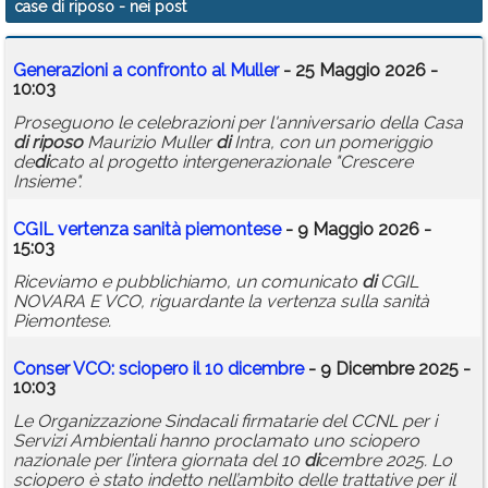
case di riposo
- nei post
Calendario
Generazioni a confronto al Muller
- 25 Maggio 2026 -
Annunci
10:03
Proseguono le celebrazioni per l'anniversario della Casa
di
riposo
Maurizio Muller
di
Intra, con un pomeriggio
de
di
cato al progetto intergenerazionale "Crescere
Insieme".
CGIL vertenza sanità piemontese
- 9 Maggio 2026 -
15:03
Riceviamo e pubblichiamo, un comunicato
di
CGIL
NOVARA E VCO, riguardante la vertenza sulla sanità
Piemontese.
Conser VCO: sciopero il 10
di
cembre
- 9 Dicembre 2025 -
10:03
Le Organizzazione Sindacali firmatarie del CCNL per i
Servizi Ambientali hanno proclamato uno sciopero
nazionale per l’intera giornata del 10
di
cembre 2025. Lo
sciopero è stato indetto nell’ambito delle trattative per il