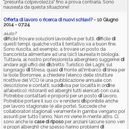
"presunta colpevolezza" fino a prova contraria. Sono
nauseata da questa situazione!
Offerta di lavoro o ricerca di nuovi schiavi?
- 10 Giugno
2014 - 07:24
aiuto?
di
fficile trovare soluzioni lavorative per tutti.
di
fficile
di
questi tempi. qualche volta il tentativo va a buon fine.
Sono riuscita, ad esempio, a trovare un posto da
banconista alimentare ad una (sic!) laureata in biologia.
Tuttavia, al nostro professionista alberghiero suggerirei
di
andare agli uffici del
di
stretto Turistico dei Laghi, sul
lungolago
di
Stresa, quasi
di
fronte all'imbarco
di
linea per
le Isole Borromee, a chiedere l'elenco delle strutture
ricettive del VCO (è una pubblicazione annuale con
descrizione e contatti, sud
di
visa per località in or
di
ne
alfabetico): ristoranti ed alberghi tutti elencati con cura.
Potrebbe contattarli e proporsi per un posto
di
lavoro.
Potrebbe portare il suo cv e rendersi
di
sponibile anche
per lavoro stagionale (è alle porte). Succede che
collaboratori stagionali veramente in gamba vengano poi
assunti per tutto l'anno. Non mi viene in mente altro. Ci
sono anche le
case
di
riposo
per anziani (alcune sono veri
e propri alberghi) che spesso hanno problemi
di