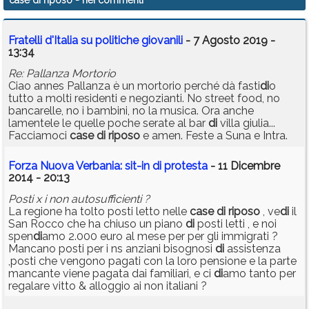
case di riposo
- nei commenti
Fratelli d'Italia su politiche giovanili
- 7 Agosto 2019 -
13:34
Re: Pallanza Mortorio
Ciao annes Pallanza è un mortorio perché dà fasti
di
o
tutto a molti residenti e negozianti. No street food, no
bancarelle, no i bambini, no la musica. Ora anche
lamentele le quelle poche serate al bar
di
villa giulia...
Facciamoci
case
di
riposo
e amen. Feste a Suna e Intra.
Forza Nuova Verbania: sit-in di protesta
- 11 Dicembre
2014 - 20:13
Posti x i non autosufficienti ?
La regione ha tolto posti letto nelle
case
di
riposo
, ve
di
il
San Rocco che ha chiuso un piano
di
posti letti , e noi
spen
di
amo 2.000 euro al mese per per gli immigrati ?
Mancano posti per i ns anziani bisognosi
di
assistenza
,posti che vengono pagati con la loro pensione e la parte
mancante viene pagata dai familiari, e ci
di
amo tanto per
regalare vitto & alloggio ai non italiani ?