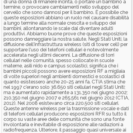
di una donna di rimanere incinta, o portare un bambino a
termine, o provocare cambiamenti nello sviluppo del
cervello che sono dannosi per il bambino. È possibile che
queste esposizioni abbiano un ruolo nel causare disabilità
a lungo termine alla normale crescita e sviluppo dei
bambini, allontanando le scale dal diventare adulti
produttivi. Abbiamo buone prove che queste esposizioni
possono danneggiare la nostra salute, Negli Stati Uniti, la
diffusione dell'infrastruttura wireless (siti di tower cell) per
supportare l'uso dei telefoni cellulari è notevolmente
accelerata negli ultimi decenni. La diffusione di torri
cellulari nelle comunità, spesso collocate in scuole
materne, asili nido e campus scolastici, significa che i
bambini piccoli possono avere esposizioni RF a migliaia
di volte superiori negli ambienti domestici e scolastici di
quanto esistessero anche 20-25 anni fa. CTIA stima che
nel 1997 c'erano solo 36.650 siti cellulari negli Stati Uniti;
ma è aumentato rapidamente a 131.350 nel giugno 2002;
210.350 nel giugno 2007 e 265.561 nel giugno 2012 (CTIA,
2012). Nel 2008 esistevano circa 220.500 siti cellulari.
Queste antenne wireless per la trasmissione vocale e dati
di telefoni cellulari producono esposizioni RFR su tutto il
corpo su vaste aree delle comunità che sono una fonte
involontaria e inevitabile di esposizione alle radiazioni a
radiofrequenza. Ulteriore, il passaggio quasi universale ai