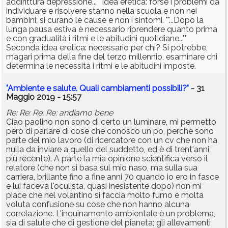
addirittura depressione..."" Idea eretica: forse i problemi da
individuare e risolvere stanno nella scuola e non nei
bambini; si curano le cause e non i sintomi. ""...Dopo la
lunga pausa estiva è necessario riprendere quanto prima
e con gradualità i ritmi e le abitudini quotidiane...""
Seconda idea eretica: necessario per chi? Si potrebbe,
magari prima della fine del terzo millennio, esaminare chi
determina le necessità i ritmi e le abitudini imposte.
"Ambiente e salute. Quali cambiamenti possibili?"
- 31
Maggio 2019 - 15:57
Re: Re: Re: Re: andiamo bene
Ciao paolino non sono di certo un luminare, mi permetto
però di parlare di cose che conosco un po, perchè sono
parte del mio lavoro (di ricercatore con un cv che non ha
nulla da inviare a quello del suddetto, ed è di trent'anni
più recente). A parte la mia opinione scientifica verso il
relatore (che non si basa sul mio naso, ma sulla sua
carriera, brillante fino a fine anni 70 quando io ero in fasce
e lui faceva l'oculista, quasi inesistente dopo) non mi
piace che nel volantino si faccia molto fumo e molta
voluta confusione su cose che non hanno alcuna
correlazione. L'inquinamento ambientale è un problema,
sia di salute che di gestione del pianeta; gli allevamenti