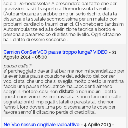
solo a Domodossola? A prescindere dal fatto che per
gravissimi casi il trasporto a Domodossola tramite
l'Autoambulanza sarebbe cmq un serio rischio, data la
distanza e la statale scomodissima per un malato con
problemi cardiaci o traumi cranici. Ci vorrebbero tantissimi
Autoambulanze ad alta definizione tecnica a bordo e
personale paramedico di altissimo livello. Ogni cittadino
ha il diritto di essere soccorso ...
Camion ConSer VCO pausa troppo lunga? VIDEO
- 31
Agosto 2014 - 08:00
pausa caffe'?
e' parcheggiato davanti al bar, ma non mi scandalizzo per
la eventuale pausa colazione dell'addetto del conser
vco. ci sta' che uno che si sveglia molto presto la mattina
faccia una pausa rifocillatrice ma....accidenti almeno
spegni il motore..cosi' non
disturbi
e non inquini . detto
questo non vorrei essere travisata...sono d'accordo sulle
segnalazioni di impiegati statali o parastatali che non
fanno il loro dovere ...ma poi discernuamo le cose per
favore senno' il cittadino perde di credibilita'.
Nel Vco nessun cinghiale radioattivo
- 4 Aprile 2013 -