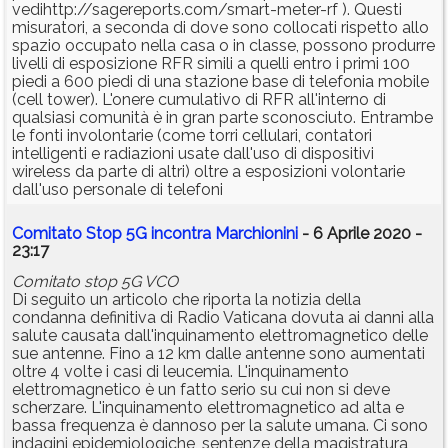
vedihttp://sagereports.com/smart-meter-rf ). Questi
misuratori, a seconda di dove sono collocati rispetto allo
spazio occupato nella casa o in classe, possono produrre
livelli di esposizione RFR simili a quelli entro i primi 100
piedi a 600 piedi di una stazione base di telefonia mobile
(cell tower). L'onere cumulativo di RFR all'interno di
qualsiasi comunità è in gran parte sconosciuto. Entrambe
le fonti involontarie (come torri cellulari, contatori
intelligenti e radiazioni usate dall'uso di dispositivi
wireless da parte di altri) oltre a esposizioni volontarie
dall'uso personale di telefoni
Comitato Stop 5G incontra Marchionini
- 6 Aprile 2020 -
23:17
Comitato stop 5G VCO
Di seguito un articolo che riporta la notizia della
condanna definitiva di Radio Vaticana dovuta ai danni alla
salute causata dall'inquinamento elettromagnetico delle
sue antenne. Fino a 12 km dalle antenne sono aumentati
oltre 4 volte i casi di leucemia. L'inquinamento
elettromagnetico è un fatto serio su cui non si deve
scherzare. L'inquinamento elettromagnetico ad alta e
bassa frequenza è dannoso per la salute umana. Ci sono
indagini epidemiologiche, sentenze della magistratura,