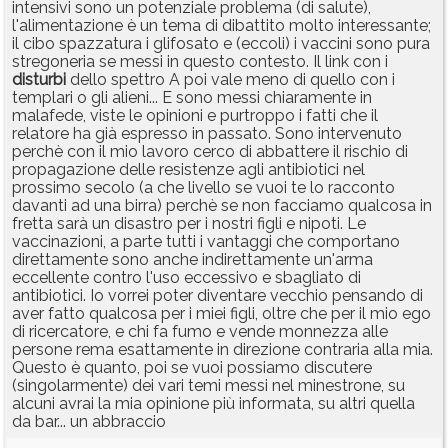
intensivi sono un potenziale problema (di salute),
l'alimentazione è un tema di dibattito molto interessante;
il cibo spazzatura i glifosato e (eccoli) i vaccini sono pura
stregoneria se messi in questo contesto. Il link con i
disturbi
dello spettro A poi vale meno di quello con i
templari o gli alieni... E sono messi chiaramente in
malafede, viste le opinioni e purtroppo i fatti che il
relatore ha già espresso in passato. Sono intervenuto
perchè con il mio lavoro cerco di abbattere il rischio di
propagazione delle resistenze agli antibiotici nel
prossimo secolo (a che livello se vuoi te lo racconto
davanti ad una birra) perchè se non facciamo qualcosa in
fretta sarà un disastro per i nostri figli e nipoti. Le
vaccinazioni, a parte tutti i vantaggi che comportano
direttamente sono anche indirettamente un'arma
eccellente contro l'uso eccessivo e sbagliato di
antibiotici. Io vorrei poter diventare vecchio pensando di
aver fatto qualcosa per i miei figli, oltre che per il mio ego
di ricercatore, e chi fa fumo e vende monnezza alle
persone rema esattamente in direzione contraria alla mia.
Questo è quanto, poi se vuoi possiamo discutere
(singolarmente) dei vari temi messi nel minestrone, su
alcuni avrai la mia opinione più informata, su altri quella
da bar... un abbraccio