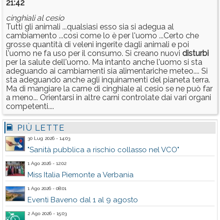
21:42
cinghiali al cesio
Tutti gli animali ...qualsiasi esso sia si adegua al
cambiamento ...così come lo è per l'uomo ...Certo che
grosse quantità di veleni ingerite dagli animali e poi
l'uomo ne fa uso per il consumo. Si creano nuovi
disturbi
per la salute dell'uomo. Ma intanto anche l'uomo si sta
adeguando ai cambiamenti sia alimentariche meteo.... Si
sta adeguando anche agli inquinamenti del pianeta terra.
Ma di mangiare la carne di cinghiale al cesio se ne può far
a meno... Orientarsi in altre carni controlate dai vari organi
competenti....
PIÙ LETTE
30 Lug 2026 - 14:03
"Sanità pubblica a rischio collasso nel VCO"
1 Ago 2026 - 12:02
Miss Italia Piemonte a Verbania
1 Ago 2026 - 08:01
Eventi Baveno dal 1 al 9 agosto
2 Ago 2026 - 15:03