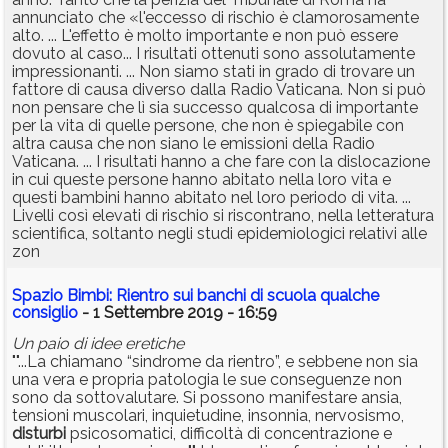
annunciato che «l'eccesso di rischio è clamorosamente
alto. ... L'effetto è molto importante e non può essere
dovuto al caso... I risultati ottenuti sono assolutamente
impressionanti. ... Non siamo stati in grado di trovare un
fattore di causa diverso dalla Radio Vaticana. Non si può
non pensare che lì sia successo qualcosa di importante
per la vita di quelle persone, che non è spiegabile con
altra causa che non siano le emissioni della Radio
Vaticana. ... I risultati hanno a che fare con la dislocazione
in cui queste persone hanno abitato nella loro vita e
questi bambini hanno abitato nel loro periodo di vita. ...
Livelli così elevati di rischio si riscontrano, nella letteratura
scientifica, soltanto negli studi epidemiologici relativi alle
zon
Spazio Bimbi: Rientro sui banchi di scuola qualche
consiglio
- 1 Settembre 2019 - 16:59
Un paio di idee eretiche
""...La chiamano “sindrome da rientro”, e sebbene non sia
una vera e propria patologia le sue conseguenze non
sono da sottovalutare. Si possono manifestare ansia,
tensioni muscolari, inquietudine, insonnia, nervosismo,
disturbi
psicosomatici, difficoltà di concentrazione e