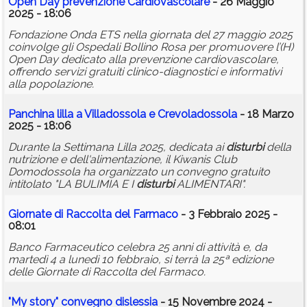
Open Day prevenzione Cardiovascolare
- 26 Maggio
2025 - 18:06
Fondazione Onda ETS nella giornata del 27 maggio 2025
coinvolge gli Ospedali Bollino Rosa per promuovere l’(H)
Open Day dedicato alla prevenzione cardiovascolare,
offrendo servizi gratuiti clinico-diagnostici e informativi
alla popolazione.
Panchina lilla a Villadossola e Crevoladossola
- 18 Marzo
2025 - 18:06
Durante la Settimana Lilla 2025, dedicata ai
disturbi
della
nutrizione e dell'alimentazione, il Kiwanis Club
Domodossola ha organizzato un convegno gratuito
intitolato "LA BULIMIA E I
disturbi
ALIMENTARI".
Giornate di Raccolta del Farmaco
- 3 Febbraio 2025 -
08:01
Banco Farmaceutico celebra 25 anni di attività e, da
martedì 4 a lunedì 10 febbraio, si terrà la 25ª edizione
delle Giornate di Raccolta del Farmaco.
"My story" convegno dislessia
- 15 Novembre 2024 -