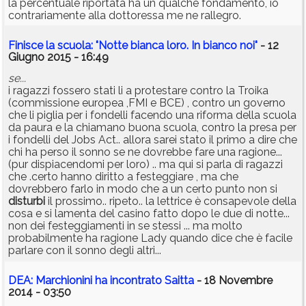
la percentuale riportata ha un qualche fondamento, io
contrariamente alla dottoressa me ne rallegro.
Finisce la scuola: "Notte bianca loro. In bianco noi"
- 12
Giugno 2015 - 16:49
se...
i ragazzi fossero stati li a protestare contro la Troika
(commissione europea ,FMI e BCE) , contro un governo
che li piglia per i fondelli facendo una riforma della scuola
da paura e la chiamano buona scuola, contro la presa per
i fondelli del Jobs Act.. allora sarei stato il primo a dire che
chi ha perso il sonno se ne dovrebbe fare una ragione...
(pur dispiacendomi per loro) .. ma qui si parla di ragazzi
che .certo hanno diritto a festeggiare , ma che
dovrebbero farlo in modo che a un certo punto non si
disturbi
il prossimo.. ripeto.. la lettrice è consapevole della
cosa e si lamenta del casino fatto dopo le due di notte...
non dei festeggiamenti in se stessi ... ma molto
probabilmente ha ragione Lady quando dice che è facile
parlare con il sonno degli altri...
DEA: Marchionini ha incontrato Saitta
- 18 Novembre
2014 - 03:50