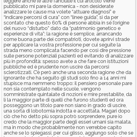
leggere anche le altre fanciulle il cui articolo viene
pubblicato mi pare la domenica - non desiderate
analizzare le cause ma volete “attuare diagnosi” e
“indicare percorsi di cura” con “linee guida”, si da per
scontato che questo 60% di persone abbia in sé l’origine
del nuovo “disturbo” dato da “patrimonio genetico e
esperienze di vita”; la ragione è semplice, arrancando
come buona parte dei compatrioti, dovete aprirvi strade
per applicare la vostra professione per cui seguite la
strada meno complicata facendo per così dire pressione
sulle persone potenziali pazienti ed evitando di analizzare
più in profondità: spesso avete a che fare con istituzioni
pubbliche ed è prudente non uscire da percorsi
sclerotizzati. C’è però anche una seconda ragione che da
ignorante che ha seguito gli studi solo fino a 14 anni mi
stupisce ma nemmeno troppo: il pensiero personale pare
non sia contemplato nelle scuole, vengono
somministrate quintalate di nozioni e mire prestabilite, da
lì la maggior parte di quelli che furono studenti ed ora
posseggono un titolo pare non siano in grado di uscire,
una sorta di lobotomia indotta e accettata. Magari dopo
ciò che ho detto più sopra potrò sorprendere, pure io
credo che la maggior parte degli esseri umani sia malata,
ma in modo che probabilmente non verrebbe capito
anche se lo spiegassi, per cui glisso, aggiungo solo che se