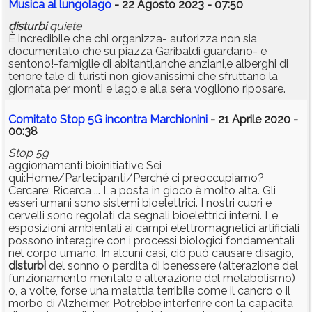
Musica al lungolago
- 22 Agosto 2023 - 07:50
disturbi
quiete
È incredibile che chi organizza- autorizza non sia
documentato che su piazza Garibaldi guardano- e
sentono!-famiglie di abitanti,anche anziani,e alberghi di
tenore tale di turisti non giovanissimi che sfruttano la
giornata per monti e lago,e alla sera vogliono riposare.
Comitato Stop 5G incontra Marchionini
- 21 Aprile 2020 -
00:38
Stop 5g
aggiornamenti bioinitiative Sei
qui:Home/Partecipanti/Perché ci preoccupiamo?
Cercare: Ricerca ... La posta in gioco è molto alta. Gli
esseri umani sono sistemi bioelettrici. I nostri cuori e
cervelli sono regolati da segnali bioelettrici interni. Le
esposizioni ambientali ai campi elettromagnetici artificiali
possono interagire con i processi biologici fondamentali
nel corpo umano. In alcuni casi, ciò può causare disagio,
disturbi
del sonno o perdita di benessere (alterazione del
funzionamento mentale e alterazione del metabolismo)
o, a volte, forse una malattia terribile come il cancro o il
morbo di Alzheimer. Potrebbe interferire con la capacità