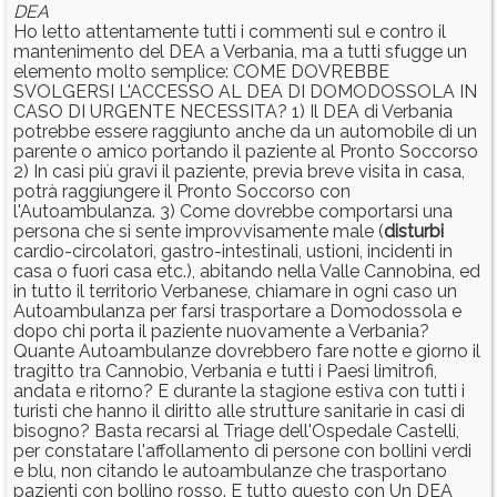
DEA
Ho letto attentamente tutti i commenti sul e contro il
mantenimento del DEA a Verbania, ma a tutti sfugge un
elemento molto semplice: COME DOVREBBE
SVOLGERSI L'ACCESSO AL DEA DI DOMODOSSOLA IN
CASO DI URGENTE NECESSITA? 1) Il DEA di Verbania
potrebbe essere raggiunto anche da un automobile di un
parente o amico portando il paziente al Pronto Soccorso
2) In casi più gravi il paziente, previa breve visita in casa,
potrà raggiungere il Pronto Soccorso con
l'Autoambulanza. 3) Come dovrebbe comportarsi una
persona che si sente improvvisamente male (
disturbi
cardio-circolatori, gastro-intestinali, ustioni, incidenti in
casa o fuori casa etc.), abitando nella Valle Cannobina, ed
in tutto il territorio Verbanese, chiamare in ogni caso un
Autoambulanza per farsi trasportare a Domodossola e
dopo chi porta il paziente nuovamente a Verbania?
Quante Autoambulanze dovrebbero fare notte e giorno il
tragitto tra Cannobio, Verbania e tutti i Paesi limitrofi,
andata e ritorno? E durante la stagione estiva con tutti i
turisti che hanno il diritto alle strutture sanitarie in casi di
bisogno? Basta recarsi al Triage dell'Ospedale Castelli,
per constatare l'affollamento di persone con bollini verdi
e blu, non citando le autoambulanze che trasportano
pazienti con bollino rosso. E tutto questo con Un DEA