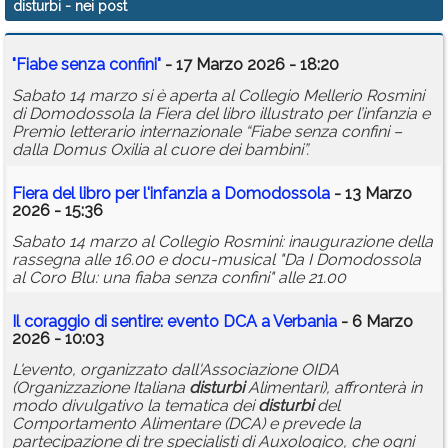
disturbi
- nei post
Calendario
"Fiabe senza confini"
- 17 Marzo 2026 - 18:20
Annunci
Sabato 14 marzo si è aperta al Collegio Mellerio Rosmini
di Domodossola la Fiera del libro illustrato per l’infanzia e
Premio letterario internazionale “Fiabe senza confini –
dalla Domus Oxilia al cuore dei bambini”.
Fiera del libro per l'infanzia a Domodossola
- 13 Marzo
2026 - 15:36
Sabato 14 marzo al Collegio Rosmini: inaugurazione della
rassegna alle 16.00 e docu-musical "Da I Domodossola
al Coro Blu: una fiaba senza confini" alle 21.00
Il coraggio di sentire: evento DCA a Verbania
- 6 Marzo
2026 - 10:03
L'evento, organizzato dall'Associazione OIDA
(Organizzazione Italiana
disturbi
Alimentari), affronterà in
modo divulgativo la tematica dei
disturbi
del
Comportamento Alimentare (DCA) e prevede la
partecipazione di tre specialisti di Auxologico, che ogni