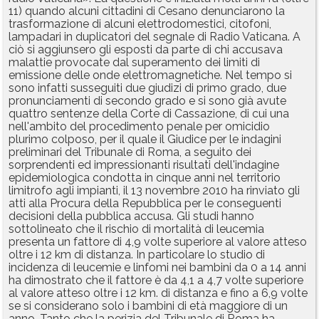
11) quando alcuni cittadini di Cesano denunciarono la
trasformazione di alcuni elettrodomestici, citofoni,
lampadari in duplicatori del segnale di Radio Vaticana. A
ciò si aggiunsero gli esposti da parte di chi accusava
malattie provocate dal superamento dei limiti di
emissione delle onde elettromagnetiche. Nel tempo si
sono infatti susseguiti due giudizi di primo grado, due
pronunciamenti di secondo grado e si sono già avute
quattro sentenze della Corte di Cassazione, di cui una
nell'ambito del procedimento penale per omicidio
plurimo colposo, per il quale il Giudice per le indagini
preliminari del Tribunale di Roma, a seguito dei
sorprendenti ed impressionanti risultati dell'indagine
epidemiologica condotta in cinque anni nel territorio
limitrofo agli impianti, il 13 novembre 2010 ha rinviato gli
atti alla Procura della Repubblica per le conseguenti
decisioni della pubblica accusa. Gli studi hanno
sottolineato che il rischio di mortalità di leucemia
presenta un fattore di 4,9 volte superiore al valore atteso
oltre i 12 km di distanza. In particolare lo studio di
incidenza di leucemie e linfomi nei bambini da 0 a 14 anni
ha dimostrato che il fattore è da 4,1 a 4,7 volte superiore
al valore atteso oltre i 12 km. di distanza e fino a 6,9 volte
se si considerano solo i bambini di età maggiore di un
anno. Tanto che la perizia del Tribunale di Roma ha