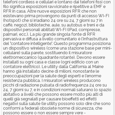
telefoni cordless e cellulari e lontano dai telefoni fissi con
filo significa esposizioni ravvicinate e ripetitive a EMF e
RFR in casa. Altre nuove esposizioni RFR che non
esistevano prima provengono da punti di accesso WI-FI
(hotspot) che si irradiano 24 ore su 24, 7 giorni su 7 in
caffè, negozi, biblioteche, aule, su autobus e treni e da
dispositivi personali abilitati WI-FI (iPad, compresse,
palmari, ecc.). La più grande singola fonte di RFR
pervasiva e diffusa a livello comunitario è l'infrastruttura
del "contatore intelligente". Questo programma posiziona
un dispositivo wireless (come una stazione base per mini-
cellulare) sulla parete, sostituendo il misuratore
elettromeccanico (quadrante rotante). Devono essere
installati su ogni casa e classe (ogni edificio con un
contatore elettrico). Le utility dalla California al Maine
hanno già installato decine di milioni, nonostante le
preoccupazioni per la salute degli esperti e l'enorme
resistenza pubblica. I misuratori wireless producono
picchi di radiazione pulsata di radiofrequenza 24 ore su
24, 7 giorni su 7, e in condizioni normali saturano lo spazio
abitativo a livelli che possono essere molto più alti di
quelli già segnalati per causare bioeffetti ed effetti
negativi sulla salute (le utility possono solo dire che sono
conformi a federali obsolete norme di sicurezza, che
possono essere o non essere sempre vere -