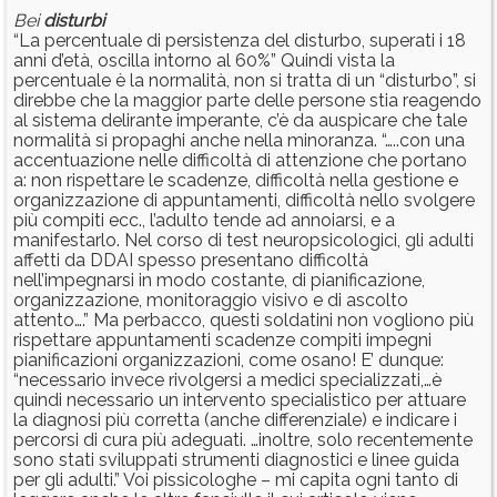
Bei
disturbi
“La percentuale di persistenza del disturbo, superati i 18
anni d’età, oscilla intorno al 60%” Quindi vista la
percentuale è la normalità, non si tratta di un “disturbo”, si
direbbe che la maggior parte delle persone stia reagendo
al sistema delirante imperante, c’è da auspicare che tale
normalità si propaghi anche nella minoranza. “…..con una
accentuazione nelle difficoltà di attenzione che portano
a: non rispettare le scadenze, difficoltà nella gestione e
organizzazione di appuntamenti, difficoltà nello svolgere
più compiti ecc., l’adulto tende ad annoiarsi, e a
manifestarlo. Nel corso di test neuropsicologici, gli adulti
affetti da DDAI spesso presentano difficoltà
nell’impegnarsi in modo costante, di pianificazione,
organizzazione, monitoraggio visivo e di ascolto
attento….” Ma perbacco, questi soldatini non vogliono più
rispettare appuntamenti scadenze compiti impegni
pianificazioni organizzazioni, come osano! E’ dunque:
“necessario invece rivolgersi a medici specializzati,…è
quindi necessario un intervento specialistico per attuare
la diagnosi più corretta (anche differenziale) e indicare i
percorsi di cura più adeguati. …inoltre, solo recentemente
sono stati sviluppati strumenti diagnostici e linee guida
per gli adulti.” Voi pissicologhe – mi capita ogni tanto di