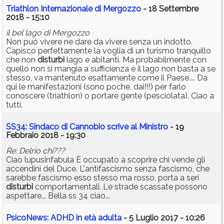
Triathlon Internazionale di Mergozzo
- 18 Settembre
2018 - 15:10
il bel lago di Mergozzo
Non può vivere ne dare da vivere senza un indotto.
Capisco perfettamente la voglia di un turismo tranquillo
che non
disturbi
lago e abitanti. Ma probabilmente con
quello non si mangia a sufficienza e il lago non basta a se
stesso, va mantenuto esattamente come il Paese.... Da
qui le manifestazioni (sono poche, dai!!!) per farlo
conoscere (triathlon) o portare gente (pesciolata). Ciao a
tutti.
SS34: Sindaco di Cannobio scrive al Ministro
- 19
Febbraio 2018 - 19:30
Re: Delrio chi???
Ciao lupusinfabula È occupato a scoprire chi vende gli
accendini del Duce. L'antifascismo senza fascismo, che
sarebbe fascismo esso stesso ma rosso, porta a seri
disturbi
comportamentali. Le strade scassate possono
aspettare... Bella ss 34 ciao...
PsicoNews: ADHD in età adulta
- 5 Luglio 2017 - 10:26