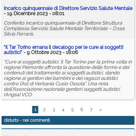
Incarico quinquennale di Direttore Servizio Salute Mentale
- 19 Dicembre 2023 - 08:01
Conferito incarico quinquennale di Direttore Struttura
Complessa Servizio Salute Mentale Territoriale – D.ssa
Silvia Ferraris.
“Il Tar Torino emana il decalogo per le cure ai soggetti
autistici”
- 9 Ottobre 2023 - 18:06
"Cure ai soggetti autistici. Il Tar Torino per la prima volta in
regione Piemonte affronta la questione delle forme e dei
contenuti del trattamento ai soggetti autistici, dando
ragione ai genitori dei bambini e dei ragazzi autistici
contro l’Asl di Verbania Cusio Ossola". Una nota
dell'Associazione nazionale genitori soggetti autistici
(Angsa) VCO.
1
2
3
4
5
6
7
»
disturbi
- nei commenti