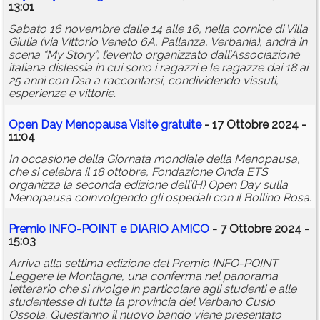
13:01
Sabato 16 novembre dalle 14 alle 16, nella cornice di Villa
Giulia (via Vittorio Veneto 6A, Pallanza, Verbania), andrà in
scena “My Story”, l’evento organizzato dall’Associazione
italiana dislessia in cui sono i ragazzi e le ragazze dai 18 ai
25 anni con Dsa a raccontarsi, condividendo vissuti,
esperienze e vittorie.
Open Day Menopausa Visite gratuite
- 17 Ottobre 2024 -
11:04
In occasione della Giornata mondiale della Menopausa,
che si celebra il 18 ottobre, Fondazione Onda ETS
organizza la seconda edizione dell’(H) Open Day sulla
Menopausa coinvolgendo gli ospedali con il Bollino Rosa.
Premio INFO-POINT e DIARIO AMICO
- 7 Ottobre 2024 -
15:03
Arriva alla settima edizione del Premio INFO-POINT
Leggere le Montagne, una conferma nel panorama
letterario che si rivolge in particolare agli studenti e alle
studentesse di tutta la provincia del Verbano Cusio
Ossola. Quest’anno il nuovo bando viene presentato