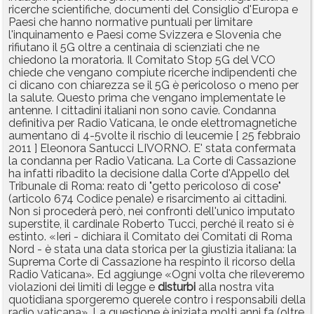
ricerche scientifiche, documenti del Consiglio d'Europa e
Paesi che hanno normative puntuali per limitare
l'inquinamento e Paesi come Svizzera e Slovenia che
rifiutano il 5G oltre a centinaia di scienziati che ne
chiedono la moratoria. Il Comitato Stop 5G del VCO
chiede che vengano compiute ricerche indipendenti che
ci dicano con chiarezza se il 5G è pericoloso o meno per
la salute. Questo prima che vengano implementate le
antenne. I cittadini italiani non sono cavie. Condanna
definitiva per Radio Vaticana, le onde elettromagnetiche
aumentano di 4-5volte il rischio di leucemie [ 25 febbraio
2011 ] Eleonora Santucci LIVORNO. E' stata confermata
la condanna per Radio Vaticana. La Corte di Cassazione
ha infatti ribadito la decisione dalla Corte d'Appello del
Tribunale di Roma: reato di "getto pericoloso di cose"
(articolo 674 Codice penale) e risarcimento ai cittadini.
Non si procederà però, nei confronti dell'unico imputato
superstite, il cardinale Roberto Tucci, perché il reato si è
estinto. «Ieri - dichiara il Comitato dei Comitati di Roma
Nord - è stata una data storica per la giustizia italiana: la
Suprema Corte di Cassazione ha respinto il ricorso della
Radio Vaticana». Ed aggiunge «Ogni volta che rileveremo
violazioni dei limiti di legge e
disturbi
alla nostra vita
quotidiana sporgeremo querele contro i responsabili della
radio vaticana». La questione è iniziata molti anni fa (oltre