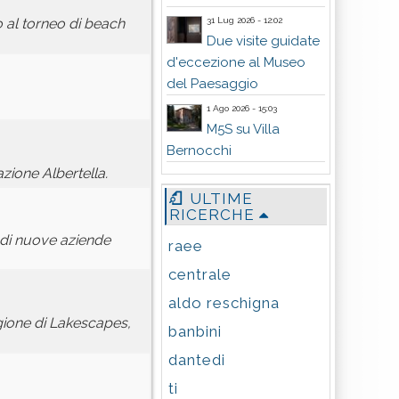
31 Lug 2026 - 12:02
o al torneo di beach
Due visite guidate
d'eccezione al Museo
del Paesaggio
1 Ago 2026 - 15:03
M5S su Villa
Bernocchi
azione Albertella.
ULTIME
RICERCHE
a di nuove aziende
raee
centrale
aldo reschigna
gione di Lakescapes,
banbini
dantedi
ti