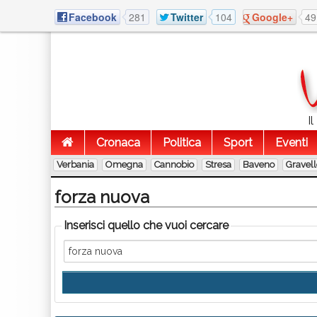
Facebook
281
Twitter
104
Google+
49
I
Cronaca
Politica
Sport
Eventi
Verbania
Omegna
Cannobio
Stresa
Baveno
Gravel
forza nuova
Inserisci quello che vuoi cercare