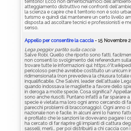
territorio! Ecco non dimentichiamoci dell'ambiente
atteggiamento distruttivo nei confronti dell'ambie
la scienza e capire che il territorio non è solo ur
turismo e quindi dal mantenere un certo livello a
disposta ad ascoltare tecnici e professionisti e 
senso.
Appello per consentire la caccia
- 15 Novembre 20
Lega peggior partito sulla caccia
Salve Robi, Quello che riporto sono fatti, facilme
non consentì lo svolgimento del referendum sulla 
trovare tutte le informazioni qui: https://it.wi
pericoloso perché avrebbe costituito un unicum in
ridimensionata (non prevedeva la chiusura totale m
inqualificabile. Che Salvini, leader dell'attuale Leg
quando indossava le magliette a favore dello spie
in deroga a molte specie. Cosa significa? Appellan
sono anche riusciti. Puntano infatti a far sparare a 
specie è vietata ma loro ogni anno cercando di fa
parecchi problemi di bracconaggio). Ogni anno ci
nazionale non è facile. In alcuni anni lo hanno fat
è profilato che le sanzioni le dovevano pagare i c
ha cercato di far riaprire gli impianti di cattura d
sasselli, merli... per poi distribuirli a chi caccia