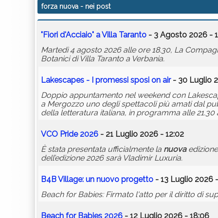
forza nuova
- nei post
"Fiori d'Acciaio" a Villa Taranto
- 3 Agosto 2026 - 
Martedì 4 agosto 2026 alle ore 18.30, La Compagnia 
Botanici di Villa Taranto a Verbania.
Lakescapes - I promessi sposi on air
- 30 Luglio 
Doppio appuntamento nel weekend con Lakescapes 
a Mergozzo uno degli spettacoli più amati dal pubb
della letteratura italiana, in programma alle 21.30 
VCO Pride 2026
- 21 Luglio 2026 - 12:02
È stata presentata ufficialmente la
nuova
edizione
dell’edizione 2026 sarà Vladimir Luxuria.
B4B Village: un nuovo progetto
- 13 Luglio 2026 
Beach for Babies: Firmato l'atto per il diritto di su
Beach for Babies 2026
- 12 Luglio 2026 - 18:06