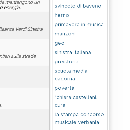
iende mantengono un
svincolo di baveno
d energia.
herno
primavera in musica
eanza Verdi Sinistra
manzoni
geo
sinistra italiana
tieri sulle strade
preistoria
scuola media
cadorna
povertà
“chiara castellani.
cura
.
la stampa concorso
musicale verbania