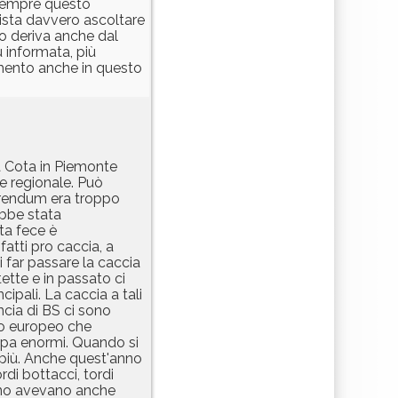
o sempre questo
vista davvero ascoltare
io deriva anche dal
ù informata, più
amento anche in questo
ta Cota in Piemonte
e regionale. Può
erendum era troppo
ebbe stata
ta fece è
fatti pro caccia, a
 far passare la caccia
ette e in passato ci
cipali. La caccia a tali
ncia di BS ci sono
lo europeo che
uropa enormi. Quando si
o più. Anche quest'anno
rdi bottacci, tordi
 anno avevano anche