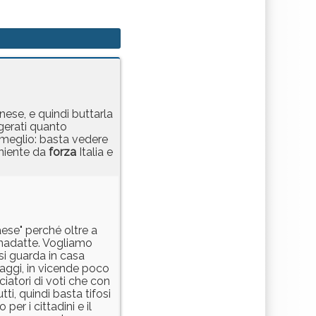
nese, e quindi buttarla
migerati quanto
o meglio: basta vedere
eniente da
forza
Italia e
aese" perché oltre a
 inadatte. Vogliamo
si guarda in casa
naggi, in vicende poco
ciatori di voti che con
ti, quindi basta tifosi
per i cittadini e il