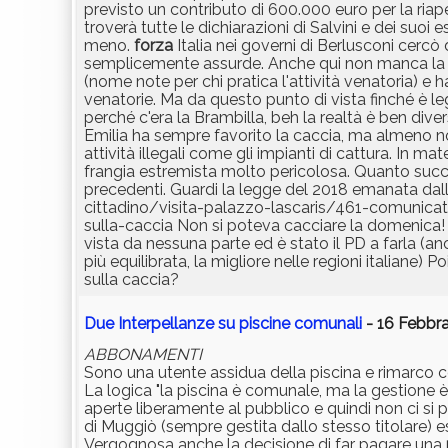
previsto un contributo di 600.000 euro per la riape
troverà tutte le dichiarazioni di Salvini e dei suo
meno.
forza
Italia nei governi di Berlusconi cerc
semplicemente assurde. Anche qui non manca la bi
(nome note per chi pratica l'attività venatoria) e 
venatorie. Ma da questo punto di vista finché è l
perché c'era la Brambilla, beh la realtà è ben dive
Emilia ha sempre favorito la caccia, ma almeno non
attività illegali come gli impianti di cattura. In ma
frangia estremista molto pericolosa. Quanto succ
precedenti. Guardi la legge del 2018 emanata dall
cittadino/visita-palazzo-lascaris/461-comuni
sulla-caccia Non si poteva cacciare la domenica! E
vista da nessuna parte ed è stato il PD a farla (a
più equilibrata, la migliore nelle regioni italiane
sulla caccia?
Due Interpellanze su piscine comunali
- 16 Febbra
ABBONAMENTI
Sono una utente assidua della piscina e rimarco 
La logica "la piscina è comunale, ma la gestione
aperte liberamente al pubblico e quindi non ci si p
di Muggiò (sempre gestita dallo stesso titolare) e
Vergognosa anche la decisione di far pagare una