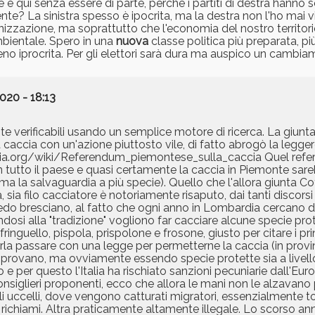
 e qui senza essere di parte, perché i partiti di destra hann
nte? La sinistra spesso è ipocrita, ma la destra non l'ho mai 
banizzazione, ma soprattutto che l'economia del nostro territor
mbientale. Spero in una
nuova
classe politica più preparata, pi
meno iprocrita. Per gli elettori sarà dura ma auspico un cambi
20 - 18:13
nte verificabili usando un semplice motore di ricerca. La giun
caccia con un'azione piuttosto vile, di fatto abrogò la legger
kipedia.org/wiki/Referendum_piemontese_sulla_caccia Quel ref
 tutto il paese e quasi certamente la caccia in Piemonte sar
a la salvaguardia a più specie). Quello che l'allora giunta Co
a, sia filo cacciatore è notoriamente risaputo, dai tanti discorsi 
do bresciano, al fatto che ogni anno in Lombardia cercano di
dosi alla "tradizione" vogliono far cacciare alcune specie prot
fringuello, pispola, prispolone e frosone, giusto per citare i prin
rla passare con una legge per permetterne la caccia (in provi
 provano, ma ovviamente essendo specie protette sia a livel
to e per questo l'Italia ha rischiato sanzioni pecuniarie dall'E
onsiglieri proponenti, ecco che allora le mani non le alzavan
egli uccelli, dove vengono catturati migratori, essenzialmente to
 con i richiami. Altra praticamente altamente illegale. Lo scorso