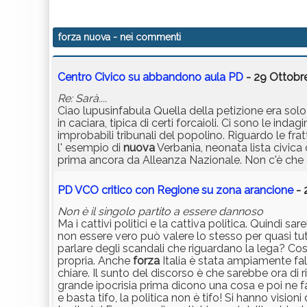
forza nuova
- nei commenti
Centro Civico su abbandono aula PD
- 29 Ottobre
Re: Sarà....
Ciao lupusinfabula Quella della petizione era solo
in caciara, tipica di certi forcaioli. Ci sono le inda
improbabili tribunali del popolino. Riguardo le fr
l' esempio di
nuova
Verbania, neonata lista civica
prima ancora da Alleanza Nazionale. Non c'è che d
PD VCO critico con Regione su zona arancione
- 
Non è il singolo partito a essere dannoso
Ma i cattivi politici e la cattiva politica. Quindi 
non essere vero può valere lo stesso per quasi tut
parlare degli scandali che riguardano la lega? Cosa
propria. Anche
forza
Italia è stata ampiamente fal
chiare. Il sunto del discorso è che sarebbe ora di 
grande ipocrisia prima dicono una cosa e poi ne fan
e basta tifo, la politica non è tifo! Si hanno visioni