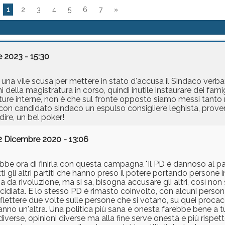
1
2
3
4
5
6
7
»
 2023 - 15:30
 una vile scusa per mettere in stato d'accusa il Sindaco verba
gini della magistratura in corso, quindi inutile instaurare dei fa
atture interne, non è che sul fronte opposto siamo messi tant
 con candidato sindaco un espulso consigliere leghista, prov
ire, un bel poker!
2 Dicembre 2020 - 13:06
sarebbe ora di finirla con questa campagna "Il PD è dannoso al p
ti gli altri partiti che hanno preso il potere portando persone
 da rivoluzione, ma si sa, bisogna accusare gli altri, così non 
cidiata. E lo stesso PD è rimasto coinvolto, con alcuni perso
riflettere due volte sulle persone che si votano, su quei procac
no un'altra. Una politica più sana e onesta farebbe bene a tut
 diverse, opinioni diverse ma alla fine serve onestà e più rispetto 