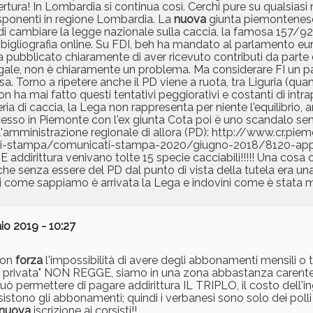
rtura! In Lombardia si continua così. Cerchi pure su qualsiasi 
i esponenti in regione Lombardia. La
nuova
giunta piemontenese
ò di cambiare la legge nazionale sulla caccia, la famosa 157/9
gliografia online. Su FDI, beh ha mandato al parlamento eur
ha pubblicato chiaramente di aver ricevuto contributi da parte 
egale, non è chiaramente un problema. Ma considerare FI un pa
rsa. Torno a ripetere anche il PD viene a ruota, tra Liguria (qu
 ha mai fatto questi tentativi peggiorativi e costanti di int
teria di caccia, la Lega non rappresenta per niente l'equilibrio,
esso in Piemonte con l'ex giunta Cota poi è uno scandalo se
'amministrazione regionale di allora (PD): http://www.cr.piem
cati-stampa/comunicati-stampa-2020/giugno-2018/8120-app
 addirittura venivano tolte 15 specie cacciabili!!!!! Una cosa 
nche senza essere del PD dal punto di vista della tutela era un
) Poi come sappiamo è arrivata la Lega e indovini come è stata 
io 2019 - 10:27
con
forza
l'impossibilità di avere degli abbonamenti mensili o tr
 è privata" NON REGGE, siamo in una zona abbastanza carente 
uò permettere di pagare addirittura IL TRIPLO, il costo dell'in
sistono gli abbonamenti; quindi i verbanesi sono solo dei pol
nuova
iscrizione ai corsisti!!