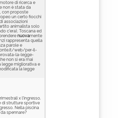
motore di ricerca e
 non è stata da
2, con proposte
opeo un certo fiocchi
di associazioni
rtito animalista solo
ando c'era), Toscana ed
raprendere
nuova
mente
 anzi rappresenta quella
nza parole e
onte.it/web/per-il-
rovata-la-legge-
che non si era mai
a legge migliorativa e
modificata la legge
imestrali x l'ingresso.
di strutture sportive
gresso. Nella piscina
li da spennare?