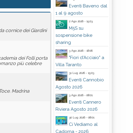
Eventi Baveno dal
1 al 9 agosto
2 Ago 2026 - 15:03
M5S su
da cornice dei Giardini
sospensione bike
sharing
3 Ago 2026 - 18:06
"Fiori d'Acciaio" a
ademia dei Folli porta
 romanzo più celebre
Villa Taranto
31 Lug 2026 - 15:03
Eventi Cannobio
Agosto 2026
 Toce. Madrina
3 Ago 2026 - 08:01
Eventi Cannero
Riviera Agosto 2026
30 Lug 2026 - 08:01
Ci Vediamo al
Cadorna - 2026