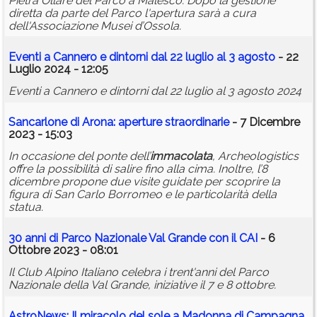
Pietra Ollare del Parco a Malesco. Dopo la gestione
diretta da parte del Parco l'apertura sarà a cura
dell'Associazione Musei d’Ossola.
Eventi a Cannero e dintorni dal 22 luglio al 3 agosto
- 22
Luglio 2024 - 12:05
Eventi a Cannero e dintorni dal 22 luglio al 3 agosto 2024
Sancarlone di Arona: aperture straordinarie
- 7 Dicembre
2023 - 15:03
In occasione del ponte dell’
immacolata
, Archeologistics
offre la possibilità di salire fino alla cima. Inoltre, l’8
dicembre propone due visite guidate per scoprire la
figura di San Carlo Borromeo e le particolarità della
statua.
30 anni di Parco Nazionale Val Grande con il CAI
- 6
Ottobre 2023 - 08:01
Il Club Alpino Italiano celebra i trent'anni del Parco
Nazionale della Val Grande, iniziative il 7 e 8 ottobre.
AstroNews: Il miracolo del sole a Madonna di Campagna