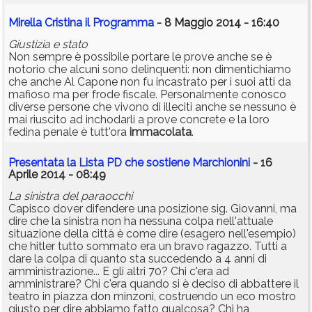
Mirella Cristina il Programma
- 8 Maggio 2014 - 16:40
Giustizia e stato
Non sempre è possibile portare le prove anche se è
notorio che alcuni sono delinquenti: non dimentichiamo
che anche Al Capone non fu incastrato per i suoi atti da
mafioso ma per frode fiscale. Personalmente conosco
diverse persone che vivono di illeciti anche se nessuno è
mai riuscito ad inchodarli a prove concrete e la loro
fedina penale è tutt'ora
immacolata
.
Presentata la Lista PD che sostiene Marchionini
- 16
Aprile 2014 - 08:49
La sinistra del paraocchi
Capisco dover difendere una posizione sig. Giovanni, ma
dire che la sinistra non ha nessuna colpa nell'attuale
situazione della città è come dire (esagero nell'esempio)
che hitler tutto sommato era un bravo ragazzo. Tutti a
dare la colpa di quanto sta succedendo a 4 anni di
amministrazione... E gli altri 70? Chi c'era ad
amministrare? Chi c'era quando si è deciso di abbattere il
teatro in piazza don minzoni, costruendo un eco mostro
giusto per dire abbiamo fatto qualcosa? Chi ha