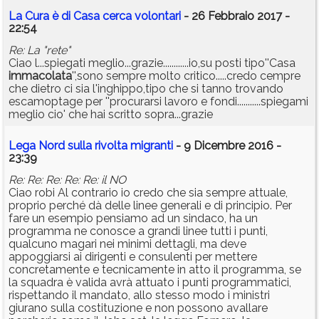
La Cura è di Casa cerca volontari
- 26 Febbraio 2017 -
22:54
Re: La "rete"
Ciao l...spiegati meglio...grazie............io,su posti tipo''Casa
immacolata
'',sono sempre molto critico.....credo cempre
che dietro ci sia l'inghippo,tipo che si tanno trovando
escamoptage per ''procurarsi lavoro e fondi...........spiegami
meglio cio' che hai scritto sopra...grazie
Lega Nord sulla rivolta migranti
- 9 Dicembre 2016 -
23:39
Re: Re: Re: Re: Re: il NO
Ciao robi Al contrario io credo che sia sempre attuale,
proprio perché dà delle linee generali e di principio. Per
fare un esempio pensiamo ad un sindaco, ha un
programma ne conosce a grandi linee tutti i punti,
qualcuno magari nei minimi dettagli, ma deve
appoggiarsi ai dirigenti e consulenti per mettere
concretamente e tecnicamente in atto il programma, se
la squadra è valida avrà attuato i punti programmatici,
rispettando il mandato, allo stesso modo i ministri
giurano sulla costituzione e non possono avallare