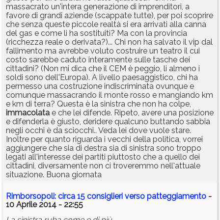
massacrato un'intera generazione di imprenditori, a
favore di grandi aziende (scappate tutte), per poi scoprire
che senza queste piccole realtà si era arrivati alla canna
del gas e come li ha sostituiti? Ma con la provincia
(ricchezza reale o derivata?)... Chi non ha salvato il vip dal
fallimento ma avrebbe voluto costruire un teatro il cui
costo sarebbe caduto interamente sulle tasche dei
cittadini? (Non mi dica che il CEM è peggio, li almeno i
soldi sono dell'Europa). A livello paesaggistico, chi ha
permesso una costruzione indiscriminata ovunque e
comunque massacrando il monte rosso e mangiando km
e km di terra? Questa è la sinistra che non ha colpe,
immacolata
e che lei difende. Ripeto, avere una posizione
e difenderla è giusto, deridere qualcuno buttando sabbia
negli occhi è da sciocchi.. Veda lei dove vuole stare.
Inoltre per quanto riguarda i vecchi della politica, vorrei
aggiungere che sia di destra sia di sinistra sono troppo
legati all'interesse dei partiti piuttosto che a quello dei
cittadini, diversamente non ci troveremmo nell'attuale
situazione. Buona giornata
Rimborsopoli: circa 15 consiglieri verso patteggiamento
-
10 Aprile 2014 - 22:55
La sinistra ruba come e di più