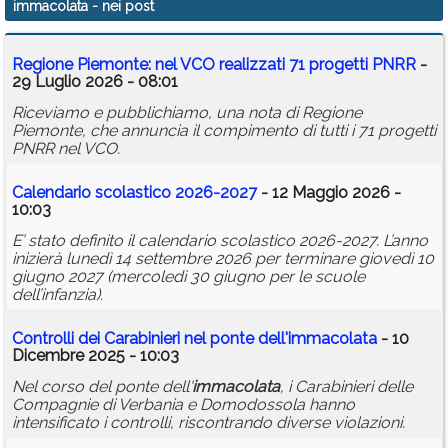
immacolata
- nei post
Calendario
Regione Piemonte: nel VCO realizzati 71 progetti PNRR
-
Annunci
29 Luglio 2026 - 08:01
Riceviamo e pubblichiamo, una nota di Regione
Piemonte, che annuncia il compimento di tutti i 71 progetti
PNRR nel VCO.
Calendario scolastico 2026-2027
- 12 Maggio 2026 -
10:03
E’ stato definito il calendario scolastico 2026-2027. L’anno
inizierà lunedì 14 settembre 2026 per terminare giovedì 10
giugno 2027 (mercoledì 30 giugno per le scuole
dell’infanzia).
Controlli dei Carabinieri nel ponte dell'
immacolata
- 10
Dicembre 2025 - 10:03
Nel corso del ponte dell'
immacolata
, i Carabinieri delle
Compagnie di Verbania e Domodossola hanno
intensificato i controlli, riscontrando diverse violazioni.