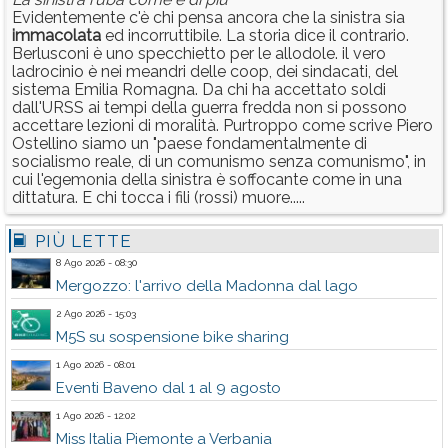
Evidentemente c'è chi pensa ancora che la sinistra sia
immacolata
ed incorruttibile. La storia dice il contrario.
Berlusconi è uno specchietto per le allodole. il vero
ladrocinio è nei meandri delle coop, dei sindacati, del
sistema Emilia Romagna. Da chi ha accettato soldi
dall'URSS ai tempi della guerra fredda non si possono
accettare lezioni di moralità. Purtroppo come scrive Piero
Ostellino siamo un "paese fondamentalmente di
socialismo reale, di un comunismo senza comunismo", in
cui l'egemonia della sinistra è soffocante come in una
dittatura. E chi tocca i fili (rossi) muore.....
PIÙ LETTE
8 Ago 2026 - 08:30
Mergozzo: l'arrivo della Madonna dal lago
2 Ago 2026 - 15:03
M5S su sospensione bike sharing
1 Ago 2026 - 08:01
Eventi Baveno dal 1 al 9 agosto
1 Ago 2026 - 12:02
Miss Italia Piemonte a Verbania