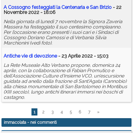
A Cossogno festeggiati la Centenaria e San Brizio
- 22
Novembre 2022 - 18:06
Nella giornata di lunedì 7 novembre la Signora Zaveria
Massera ha festeggiato il suo centesimo compleanno.
Per l’occasione erano presenti i suoi cari e i Sindaci di
Cossogno Doriano Camossi e di Verbania Silvia
Marchionini (vedi foto).
Antiche vie di devozione
- 23 Aprile 2022 - 15:03
La Rete Museale Alto Verbano propone, domenica 24
aprile, con la collaborazione di Fabian Promutico e
dell'Associazione Culture d'Insieme VCO, un'escursione
guidata ad anello dalla frazione di Sant'Agata (Cannobio)
alla chiesa monumentale di San Bartolomeo in Montibus
(XIII secolo), lungo antichi itinerari immersi nei boschi di
castagno.
1
2
3
4
5
6
7
»
immacolata
- nei commenti