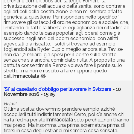
porcherie come il Jobs act, la legge Fornero, la
privatizzazione dell'acqua o della sanità, sono contrarie
agli articoli della costituzione, e non mi sembra affatto
generica la questione. Per rispondere nello specifico "
rimuovere gli ostacoli di ordine economico e sociale, che,
limitando di fatto la libertà e l’eguaglianza dei cittadini" ad
esempio dando le case popolari agli operai come già
successo negli anni del boom economico, con affitti
agevolati o a riscatto. I soldi si trovano ad esempio
togliendoli alla Ryder Cup o meglio ancora alla Tav, se
non da 1,2 miliardi già spesi per il ponte sullo stretto
senza che sia ancora cominciato nulla. A proposito una
battuta consentimela Renzo voleva fare il ponte sullo
stretto...ma non è riuscito a fare neppure quello
dell'
immacolata
😂
"Sì" al casellario d'obbligo per lavorare in Svizzera
- 10
Novembre 2016 - 15:25
Bravi!
Ottima scelta: dovremmo prendere esmpio azichè
accoglierli tutti indistintamente! Certo, poi c'è anche chi
ha la fedina penale
immacolata
solo perchè....non l'hanno
mai preso! Ma insomma una prima scrematura prima di
tirarsi in casa degli estranei mi sembra cosa sensata.