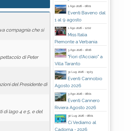
1 Ago 2026 - 08:01
Eventi Baveno dal
1 al 9 agosto
1 Ago 2026 - 12:02
uova compagnia che si
Miss Italia
Piemonte a Verbania
3 Ago 2026 - 18:06
"Fiori d'Acciaio" a
pettacolo di Peter
Villa Taranto
31 Lug 2026 - 15:03
Eventi Cannobio
ioni del Presidente di
Agosto 2026
3 Ago 2026 - 08:01
Eventi Cannero
Riviera Agosto 2026
 di lago 4 e 5, e del
30 Lug 2026 - 08:01
Ci Vediamo al
Cadorna - 2026