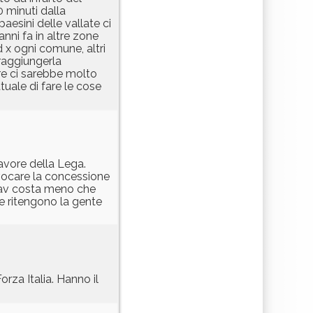
 minuti dalla
sini delle vallate ci
ni fa in altre zone
 x ogni comune, altri
 raggiungerla
ire ci sarebbe molto
tuale di fare le cose
favore della Lega.
evocare la concessione
a Tav costa meno che
he ritengono la gente
orza Italia. Hanno il