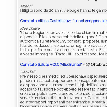
Ahahh!
I
litigi
ci sono da 20 anni.. ..le bugie hanno le gamb
Comitato difesa Castelli 2021: "I nodi vengono al 
Idee chiare
"Che la Regione non avesse le idee chiare in materi
ospedale.. E la colpa sarebbe della regione? Oh m
autocritica su referendum, comitati, proposte, riun
tuo, domodossola, verbania, omegna, ornavasso, pi
tutto...per finire quasi a comunista e fascista.. E
a vostra immagine.. Tranquilli. I soldi ci sono.. Ma 
Comitato Salute VCO: "Allucinante!"
- 27 Ottobre 
SANITA'?
Premesso che i medici ed il personale ospedalier
pandemia, sarebbe opportuno, conseguentemente ri
a disposizione da tempo e che i
litigi
"dell'asilo m
accaduto tali risorse potrebbero essere facilmen
creare un polo nuovo tirandosi le lenzuola reci
serve è un piano di ristrutturazione del Castelli 
ed integrazioni importanti per entrambe le realtà. 
l'emergenza/urgenza, vera realtà che spessissi