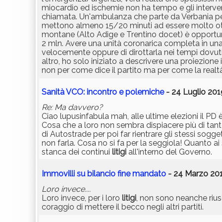
miocardio ed ischemie non ha tempo e gli interve
chiamata. Un'ambulanza che parte da Verbania pe
mettono almeno 15/20 minuti ad essere molto otti
montane (Alto Adige e Trentino docet) è opportuno
2 mln. Avere una unità coronarica completa in una 
velocemente oppure di dirottarla nei tempi dovuti 
altro, ho solo iniziato a descrivere una proiezione 
non per come dice il partito ma per come la realtà
Sanità VCO: incontro e polemiche
- 24 Luglio 201
Re: Ma davvero?
Ciao lupusinfabula mah, alle ultime elezioni il PD
Cosa che a loro non sembra dispiacere più di tant
di Autostrade per poi far rientrare gli stessi sogge
non farla. Cosa no si fa per la seggiola! Quanto a
stanca dei continui
litigi
all'interno del Governo.
Immovilli su bilancio fine mandato
- 24 Marzo 201
Loro invece....
Loro invece, per i loro
litigi
, non sono neanche riusc
coraggio di mettere il becco negli altri partiti.