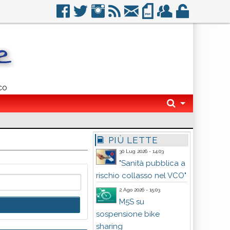
co
PIÙ LETTE
30 Lug 2026 - 14:03
"Sanità pubblica a
rischio collasso nel VCO"
2 Ago 2026 - 15:03
M5S su
sospensione bike
sharing