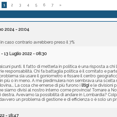
1
2
3
4
5
6
7
»
no 2024 - 20:04
: in caso contrario avrebbero preso il 7%
- 13 Luglio 2022 - 08:30
uni punti. Il fatto di metterla in politica è una risposta a chi
rie responsabilità. Chi fa battaglia politica è il comitato e part
problema sia usare il goniometro e fissare il centro geografico
in più o in meno. A me piedimulera non sembrava una scelta n
dovina... La cosa che emerse di più furono i
litigi
e le divisioni p
e siamo divisi al nostro interno come provincia! Tornare a N
 destra. Avevamo la possibilità di andare in Lombardia? Colpi
 è davvero un problema di gestione e di efficienza o è solo un p
22 - 18:47