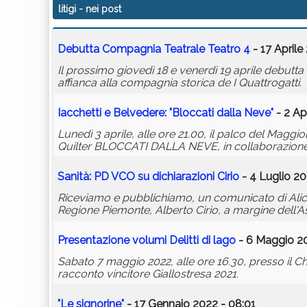
litigi
- nei post
Debutta Compagnia Teatrale Teatro 4
- 17 Aprile
Il prossimo giovedì 18 e venerdì 19 aprile debut
affianca alla compagnia storica de I Quattrogatti.
Iacchetti e Belvedere: "Bloccati dalla Neve"
- 2 Ap
Lunedì 3 aprile, alle ore 21.00, il palco del Ma
Quilter BLOCCATI DALLA NEVE, in collaborazione
Sanità: PD VCO su dichiarazioni Cirio
- 4 Luglio 20
Riceviamo e pubblichiamo, un comunicato di Alice 
Regione Piemonte, Alberto Cirio, a margine dell'A
Presentazione volumi Delitti di lago
- 6 Maggio 20
Sabato 7 maggio 2022, alle ore 16.30, presso il Chio
racconto vincitore Giallostresa 2021.
"Le signorine"
- 17 Gennaio 2022 - 08:01