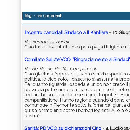
litigi
- nei commenti
Incontro candidati Sindaco a Il Kantiere
- 10 Giug
Re: Sempre nazionali
Ciao lupusinfabula Il terzo polo paga i
litigi
interni
Comitato Salute VCO: "Ringraziamento ai Sindaci"
Re: Re: Re: Re: Re: Re: Complimenti
Ciao gianluca Apprezzo quanto scrivi e specifico alc
politica. Io dico solo.,.. ciascuno si assuma le prop
Per quanto riguarda l'ospedale unico non credo il 
provincia potremmo scannarci per un centimetro 
feci anche una piccola tesi su questa ipotesi. E in
campanilistiche. Hanno ragione quando dicono ch
comunque in Piemonte sotto la "orrenda" giunta di
qui saremmo finiti sotto i barbari leghisti! Allora
destra?
Sanità: PD VCO su dichiarazioni Cirio
- 4 Luglio 20