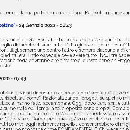
e corte... Hanno perfettamente ragione! Pd.. Siete imbarazzant
pettine"
- 24 Gennaio 2022 - 06:43
a sanitaria*... Già. Peccato che nel vco sono vent'anni che ci 
eglio diciamolo chiaramente.. Della giunta di centrodestra? 
ioni,
litigi
, sempre uno contro l'altro e sempre ciascuno a difend
edimulera, il mio ospedale deve avere tutto.. No.. I tre osp
 la regione coda dovrebbe dire a fronte di questa babele? Prego
basta!
2020 - 07:43
o italiano hanno dimostrato abnegazione e senso del dovere i
spettarli, come? Razionalizzando i progetti su quei 40 mili
ariuccia" hanno fatto accantonare. Oggi, dopo tanti anni e tut
te aumentate ed i tempi, a tal proposito sono propizi. Come 
procamente come hanno fatto Verbania e Domodossola è assur
e dell'ospedale di Domo, per i quali 15/ 20 mln. di euro consen
Altri 10 mln. oggi facilmente reperibili consentirebbero di migl
mo nessuno riconosce come FONDAMENTALE. Chi viene colpito