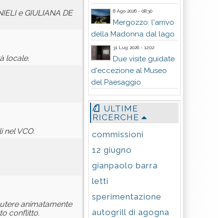
8 Ago 2026 - 08:30
ANIELI e GIULIANA DE
Mergozzo: l'arrivo
della Madonna dal lago
31 Lug 2026 - 12:02
 locale.
Due visite guidate
d'eccezione al Museo
del Paesaggio
ULTIME
RICERCHE
i nel VCO.
commissioni
12 giugno
gianpaolo barra
letti
sperimentazione
iscutere animatamente
autogrill di agogna
o conflitto.