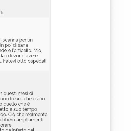
i..
si scanna per un
Un po' di sana
ere l'orticello. Mio,
edali devono avere
.. Fatevi otto ospedali
n questi mesi di
oni di euro che erano
to quello che è
detto a suo tempo
do. Ciò che realmente
tirebbero ampliamenti
iorare
 da infarto del