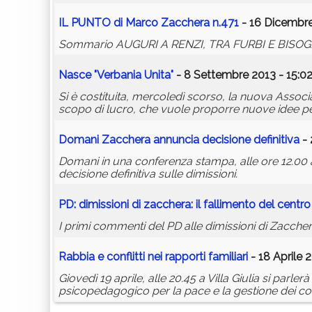
IL PUNTO di Marco Zacchera n.471
- 16 Dicembre
Sommario AUGURI A RENZI, TRA FURBI E BISOGN
Nasce "Verbania Unita"
- 8 Settembre 2013 - 15:0
Si è costituita, mercoledì scorso, la nuova Associ
scopo di lucro, che vuole proporre nuove idee per la
Domani Zacchera annuncia decisione definitiva
- 
Domani in una conferenza stampa, alle ore 12.00 
decisione definitiva sulle dimissioni.
PD: dimissioni di zacchera: il fallimento del centro
I primi commenti del PD alle dimissioni di Zacche
Rabbia e conflitti nei rapporti familiari
- 18 Aprile 
Giovedì 19 aprile, alle 20.45 a Villa Giulia si parler
psicopedagogico per la pace e la gestione dei conf