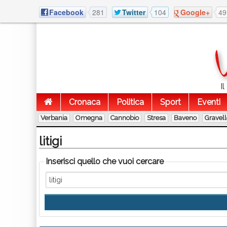
Facebook
281
Twitter
104
Google+
49
I
Cronaca
Politica
Sport
Eventi
Verbania
Omegna
Cannobio
Stresa
Baveno
Gravel
litigi
Inserisci quello che vuoi cercare