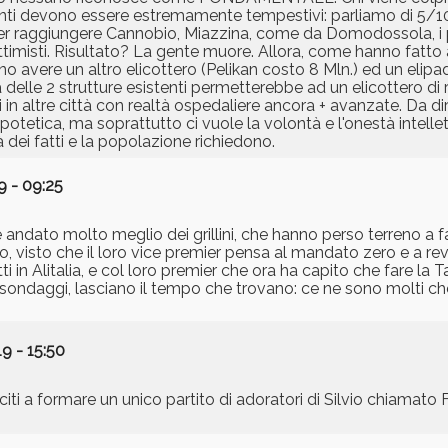
nti devono essere estremamente tempestivi: parliamo di 5/10
r raggiungere Cannobio, Miazzina, come da Domodossola, i pae
misti. Risultato? La gente muore. Allora, come hanno fatto an
 avere un altro elicottero (Pelikan costo 8 Mln.) ed un elipad
delle 2 strutture esistenti permetterebbe ad un elicottero di
in altre città con realtà ospedaliere ancora + avanzate. Da d
ipotetica, ma soprattutto ci vuole la volontà e l'onestà intellet
 dei fatti e la popolazione richiedono.
9 - 09:25
 è andato molto meglio dei grillini, che hanno perso terreno a 
o, visto che il loro vice premier pensa al mandato zero e a r
tti in Alitalia, e col loro premier che ora ha capito che fare l
i sondaggi, lasciano il tempo che trovano: ce ne sono molti c
9 - 15:50
iti a formare un unico partito di adoratori di Silvio chiamato F