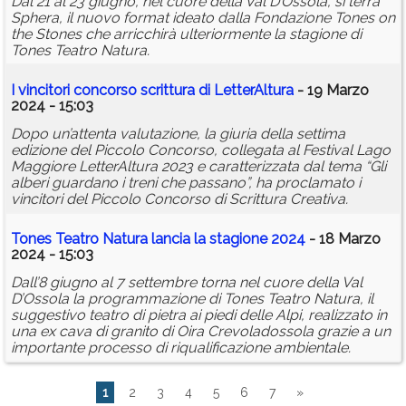
Dal 21 al 23 giugno, nel cuore della Val D’Ossola, si terrà
Sphera, il nuovo format ideato dalla Fondazione Tones on
the Stones che arricchirà ulteriormente la stagione di
Tones Teatro Natura.
I vincitori concorso scrittura di LetterAltura
- 19 Marzo
2024 - 15:03
Dopo un’attenta valutazione, la giuria della settima
edizione del Piccolo Concorso, collegata al Festival Lago
Maggiore LetterAltura 2023 e caratterizzata dal tema “Gli
alberi guardano i treni che passano”, ha proclamato i
vincitori del Piccolo Concorso di Scrittura Creativa.
Tones Teatro Natura lancia la stagione 2024
- 18 Marzo
2024 - 15:03
Dall’8 giugno al 7 settembre torna nel cuore della Val
D’Ossola la programmazione di Tones Teatro Natura, il
suggestivo teatro di pietra ai piedi delle Alpi, realizzato in
una ex cava di granito di Oira Crevoladossola grazie a un
importante processo di riqualificazione ambientale.
1
2
3
4
5
6
7
»