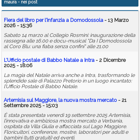
maura
- nei post
Calendario
Fiera del libro per l'infanzia a Domodossola
- 13 Marzo
Annunci
2026 - 15:36
Sabato 14 marzo al Collegio Rosmini: inaugurazione della
rassegna alle 16.00 e docu-musical "Da I Domodossola
al Coro Blu: una fiaba senza confini" alle 21.00
L'Ufficio postale di Babbo Natale a Intra
- 2 Dicembre
2025 - 18:06
La magia del Natale arriva anche a Intra, trasformando le
splendide sale di Palazzo Pretorio in un luogo incantato:
l’Ufficio Postale di Babbo Natale.
Artemisia sul Maggiore, la nuova mostra mercato
- 21
Settembre 2025 - 15:03
É stata presentata venerdì 19 settembre 2025 Artemisia,
l’innovativa e ambiziosa mostra mercato a Verbania,
ospitata da Villa Giulia e affacciata sul Lago Maggiore.
Floricultori, conferenze, mostre, laboratori per adulti e
bambini (tutti gratuiti) ed eventi.