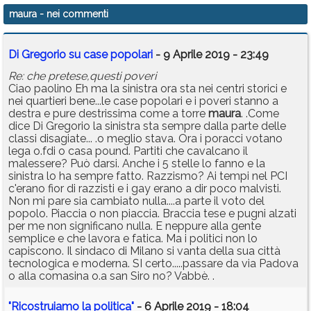
maura
- nei commenti
Di Gregorio su case popolari
- 9 Aprile 2019 - 23:49
Re: che pretese,questi poveri
Ciao paolino Eh ma la sinistra ora sta nei centri storici e
nei quartieri bene...le case popolari e i poveri stanno a
destra e pure destrissima come a torre
maura
. .Come
dice Di Gregorio la sinistra sta sempre dalla parte delle
classi disagiate... .o meglio stava. Ora i poracci votano
lega o.fdi o casa pound. Partiti che cavalcano il
malessere? Può darsi. Anche i 5 stelle lo fanno e la
sinistra lo ha sempre fatto. Razzismo? Ai tempi nel PCI
c'erano fior di razzisti e i gay erano a dir poco malvisti.
Non mi pare sia cambiato nulla....a parte il voto del
popolo. Piaccia o non piaccia. Braccia tese e pugni alzati
per me non significano nulla. E neppure alla gente
semplice e che lavora e fatica. Ma i politici non lo
capiscono. Il sindaco di Milano si vanta della sua città
tecnologica e moderna. SI certo.....passare da via Padova
o alla comasina o.a san Siro no? Vabbè. .
"Ricostruiamo la politica"
- 6 Aprile 2019 - 18:04