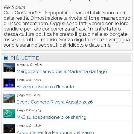
Re: Scelta
Ciao Giovanni% Sì. Impopolari e inaccettabili. Sono fuori
dalla realtà. Dimostrazione la rivolta di torre
maura
contro
gli insediamenti rom. Oggi si sono fatti vedere con le loro
bandiere per fare concorrenza ai "fasci" mentre la loro
stessa cultura politica ha creato il guaio nelle ex borgate
rosse e in tutto il mondo. Senza dignità e senza vergogna
sono e saranno seppelliti dal ridicolo e dalle urne.
PIÙ LETTE
11 Ago 2026 - 08:30
Mergozzo: l'arrivo della Madonna dal lago
9 Ago 2026 - 15:03
Baveno e Feriolo d'Incanto
3 Ago 2026 - 08:01
Eventi Cannero Riviera Agosto 2026
2 Ago 2026 - 15:03
M5S su sospensione bike sharing
7 Ago 2026 - 18:06
Appuntamenti a Madonna del Sasso