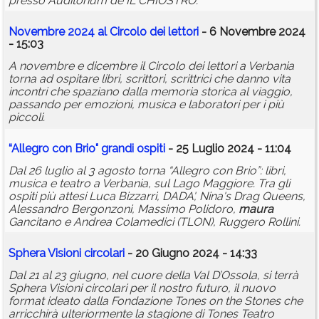
presso Auditorium de IL CHIOSTRO.
Novembre 2024 al Circolo dei lettori
- 6 Novembre 2024
- 15:03
A novembre e dicembre il Circolo dei lettori a Verbania
torna ad ospitare libri, scrittori, scrittrici che danno vita
incontri che spaziano dalla memoria storica al viaggio,
passando per emozioni, musica e laboratori per i più
piccoli.
“Allegro con Brio" grandi ospiti
- 25 Luglio 2024 - 11:04
Dal 26 luglio al 3 agosto torna “Allegro con Brio”: libri,
musica e teatro a Verbania, sul Lago Maggiore. Tra gli
ospiti più attesi Luca Bizzarri, DADA', Nina's Drag Queens,
Alessandro Bergonzoni, Massimo Polidoro,
maura
Gancitano e Andrea Colamedici (TLON), Ruggero Rollini.
Sphera Visioni circolari
- 20 Giugno 2024 - 14:33
Dal 21 al 23 giugno, nel cuore della Val D’Ossola, si terrà
Sphera Visioni circolari per il nostro futuro, il nuovo
format ideato dalla Fondazione Tones on the Stones che
arricchirà ulteriormente la stagione di Tones Teatro