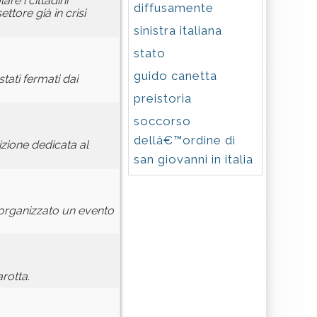
re i cittadini
diffusamente
ttore già in crisi
sinistra italiana
stato
guido canetta
tati fermati dai
preistoria
soccorso
dellâ€™ordine di
izione dedicata al
san giovanni in italia
è organizzato un evento
rotta.