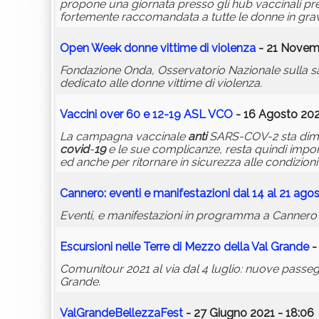
propone una giornata presso gli hub vaccinali pr
fortemente raccomandata a tutte le donne in grav
Open Week donne vittime di violenza
- 21 Novemb
Fondazione Onda, Osservatorio Nazionale sulla sa
dedicato alle donne vittime di violenza.
Vaccini over 60 e 12-
19
ASL VCO
- 16 Agosto 202
La campagna vaccinale
anti
SARS-COV-2 sta dimost
covid
-
19
e le sue complicanze, resta quindi import
ed anche per ritornare in sicurezza alle condizion
Cannero: eventi e manifestazioni dal 14 al 21 ago
Eventi, e manifestazioni in programma a Cannero Ri
Escursioni nelle Terre di Mezzo della Val Grande
-
Comunitour 2021 al via dal 4 luglio: nuove passeg
Grande.
ValGrandeBellezzaFest
- 27 Giugno 2021 - 18:06