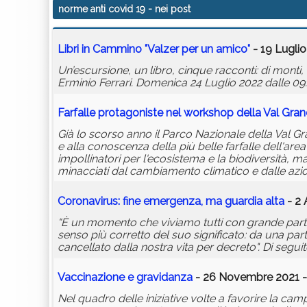
norme anti covid 19
- nei post
Libri in Cammino "Valzer per un amico"
- 19 Luglio
Un’escursione, un libro, cinque racconti: di monti, d
Erminio Ferrari. Domenica 24 Luglio 2022 dalle 09:
Farfalle protagoniste nel workshop della Val Gra
Già lo scorso anno il Parco Nazionale della Val Gr
e alla conoscenza della più belle farfalle dell'ar
impollinatori per l'ecosistema e la biodiversità,
minacciati dal cambiamento climatico e dalle azio
Coronavirus: fine emergenza, ma guardia alta
- 2 
“È un momento che viviamo tutti con grande part
senso più corretto del suo significato: da una part
cancellato dalla nostra vita per decreto". Di segui
Vaccinazione e gravidanza
- 26 Novembre 2021 -
Nel quadro delle iniziative volte a favorire la c