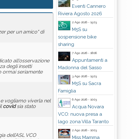
Eventi Cannero
Riviera Agosto 2026
2 Ago 2026 - 15:03
M5S su
lzer per un amico" di
sospensione bike
sharing
7 Ago 2026 - 18:06
Appuntamenti a
icato all'osservazione
a degli insetti
Madonna del Sasso
no ormai seriamente
3 Ago 2026 - 15:03
M5S su Sacra
Famiglia
6 Ago 2026 - 10:03
e vogliamo viverla nel
il
covid
sia stato
Acqua Novara
VCO: nuova presa a
lago zona Villa Taranto
2 Ago 2026 - 10:03
ogia dell’ASL VCO
Miss Mamma