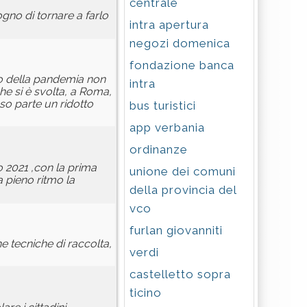
centrale
ogno di tornare a farlo
intra apertura
negozi domenica
fondazione banca
to della pandemia non
intra
he si è svolta, a Roma,
eso parte un ridotto
bus turistici
app verbania
ordinanze
o 2021 ,con la prima
unione dei comuni
a pieno ritmo la
della provincia del
vco
furlan giovanniti
e tecniche di raccolta,
verdi
castelletto sopra
ticino