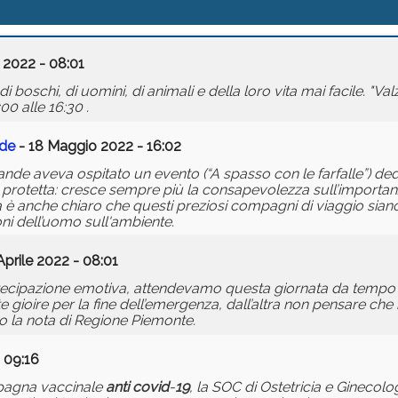
 2022 - 08:01
i boschi, di uomini, di animali e della loro vita mai facile. "Va
00 alle 16:30 .
nde
- 18 Maggio 2022 - 16:02
ande aveva ospitato un evento (“A spasso con le farfalle”) ded
ea protetta: cresce sempre più la consapevolezza sull’importanz
 ma è anche chiaro che questi preziosi compagni di viaggio sia
ni dell’uomo sull'ambiente.
Aprile 2022 - 08:01
ecipazione emotiva, attendevamo questa giornata da tempo 
e gioire per la fine dell’emergenza, dall’altra non pensare che 
to la nota di Regione Piemonte.
 09:16
ampagna vaccinale
anti
covid
-
19
, la SOC di Ostetricia e Ginecol