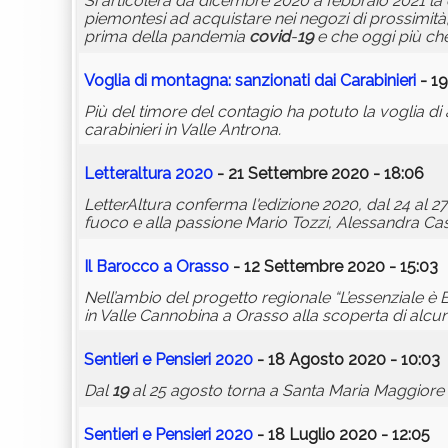
Si articolerà da dicembre 2020 a febbraio 2021 la 
piemontesi ad acquistare nei negozi di prossimità, 
prima della pandemia
covid
-
19
e che oggi più che
Voglia di montagna: sanzionati dai Carabinieri
- 1
Più del timore del contagio ha potuto la voglia di 
carabinieri in Valle Antrona.
Letteraltura 2020
- 21 Settembre 2020 - 18:06
LetterAltura conferma l'edizione 2020, dal 24 al 27
fuoco e alla passione Mario Tozzi, Alessandra Ca
Il Barocco a Orasso
- 12 Settembre 2020 - 15:03
Nell’ambio del progetto regionale “L’essenziale è 
in Valle Cannobina a Orasso alla scoperta di alcu
Sentieri e Pensieri 2020
- 18 Agosto 2020 - 10:03
Dal
19
al 25 agosto torna a Santa Maria Maggiore Sen
Sentieri e Pensieri 2020
- 18 Luglio 2020 - 12:05