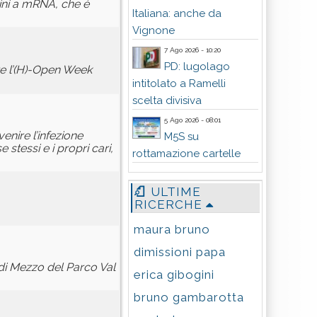
ini a mRNA, che è
Italiana: anche da
Vignone
7 Ago 2026 - 10:20
PD: lugolago
re l’(H)-Open Week
intitolato a Ramelli
scelta divisiva
5 Ago 2026 - 08:01
nire l’infezione
M5S su
stessi e i propri cari,
rottamazione cartelle
ULTIME
RICERCHE
maura bruno
dimissioni papa
di Mezzo del Parco Val
erica gibogini
bruno gambarotta