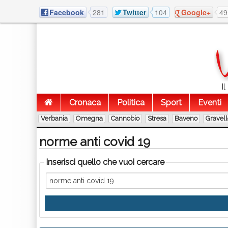
Facebook
281
Twitter
104
Google+
49
I
Cronaca
Politica
Sport
Eventi
Verbania
Omegna
Cannobio
Stresa
Baveno
Gravel
norme anti covid 19
Inserisci quello che vuoi cercare