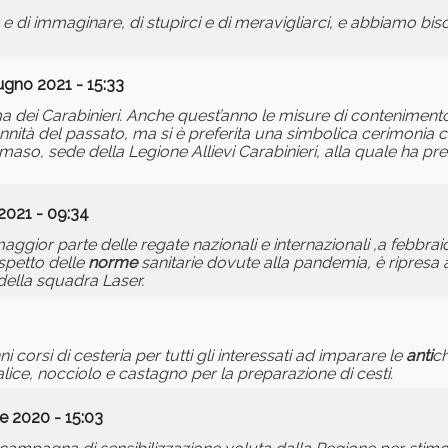
e di immaginare, di stupirci e di meravigliarci, e abbiamo bis
ugno 2021 - 15:33
rma dei Carabinieri. Anche quest’anno le misure di contenimen
nnità del passato, ma si è preferita una simbolica cerimonia c
maso, sede della Legione Allievi Carabinieri, alla quale ha pr
2021 - 09:34
gior parte delle regate nazionali e internazionali ,a febbrai
ispetto delle
norme
sanitarie dovute alla pandemia, è ripresa 
 della squadra Laser.
corsi di cesteria per tutti gli interessati ad imparare le
anti
ch
alice, nocciolo e castagno per la preparazione di cesti.
e 2020 - 15:03