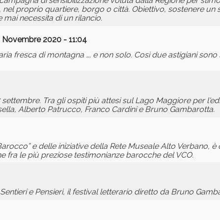
campagna di sensibilizzazione voluta dalla Regione per stimola
nel proprio quartiere, borgo o città. Obiettivo, sostenere un se
 mai necessita di un rilancio.
9 Novembre 2020 - 11:04
aria fresca di montagna …. e non solo. Così due astigiani sono s
 settembre. Tra gli ospiti più attesi sul Lago Maggiore per l'ed
sella, Alberto Patrucco, Franco Cardini e Bruno Gambarotta.
Barocco” e delle iniziative della Rete Museale Alto Verbano, 
ne fra le più preziose testimonianze barocche del VCO.
tieri e Pensieri, il festival letterario diretto da Bruno Gamba